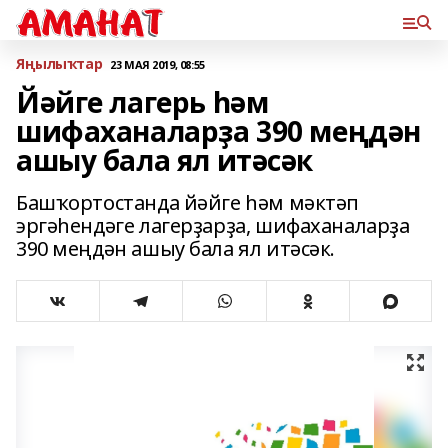
Яңылыҡтар
23 МАЯ 2019, 08:55
Йәйге лагерь һәм
шифаханаларҙа 390 меңдән
ашыу бала ял итәсәк
Башҡортостанда йәйге һәм мәктәп
эргәһендәге лагерҙарҙа, шифаханаларҙа
390 меңдән ашыу бала ял итәсәк.