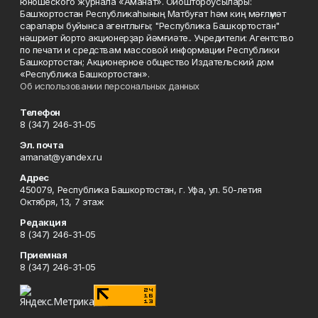
юношеского журнала «Аманат». Ойоштороусылары:
Башҡортостан Республикаһының Матбуғат һәм киң мәғлүмәт
саралары буйынса агентлығы; "Республика Башкортостан"
нәшриәт йорто акционерҙар йәмғиәте.. Учредители: Агентство
по печати и средствам массовой информации Республики
Башкортостан; Акционерное общество Издательский дом
«Республика Башкортостан».
Об использовании персональных данных
Телефон
8 (347) 246-31-05
Эл. почта
amanat@yandex.ru
Адрес
450079, Республика Башкортостан, г. Уфа, ул. 50-летия
Октября, 13, 7 этаж
Редакция
8 (347) 246-31-05
Приемная
8 (347) 246-31-05