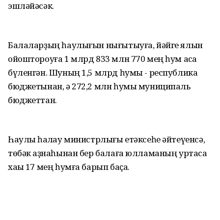
эшләйәсәк.
Балаларҙың һаулығын нығытыуға, йәйге ялын
ойоштороуға 1 млрд 833 млн 770 мең һум аҡса
бүленгән. Шуның 1,5 млрд һумы - республика
бюджетынан, ә 272,2 млн һумы муниципаль
бюджеттан.
Һаулыҡ һаҡлау министрлығы етәксеһе әйтеүенсә,
төбәк ҡаҙнаһынан бер балаға юлламаның уртаса
хаҡы 17 мең һумға барып баҫа.