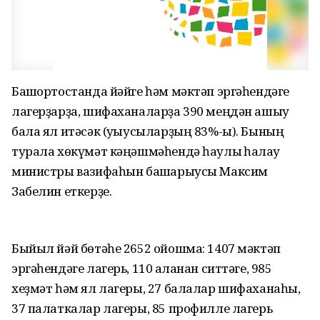
Башҡортостанда йәйге һәм мәктәп эргәһендәге
лагерҙарҙа, шифаханаларҙа 390 меңдән ашыу
бала ял итәсәк (уҡыусыларҙың 83%-ы). Бының
турала хөкүмәт кәңәшмәһендә һаулыҡ һаҡлау
министры вазифаһын башҡарыусы Максим
Забелин еткерҙе.
Быйыл йәй бөтәһе 2652 ойошма: 1407 мәктәп
эргәһендәге лагерь, 110 ҡаланан ситтәге, 985
хеҙмәт һәм ял лагеры, 27 балалар шифаханаһы,
37 палаткалар лагеры, 85 профилле лагерь