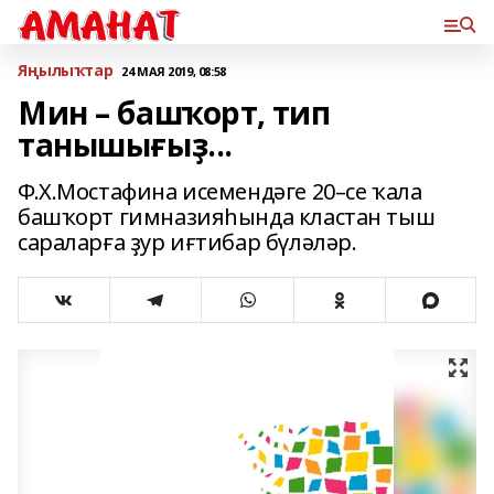
Яңылыҡтар
24 МАЯ 2019, 08:58
Мин – башҡорт, тип
танышығыҙ...
Ф.Х.Мостафина исемендәге 20–се ҡала
башҡорт гимназияһында кластан тыш
сараларға ҙур иғтибар бүләләр.