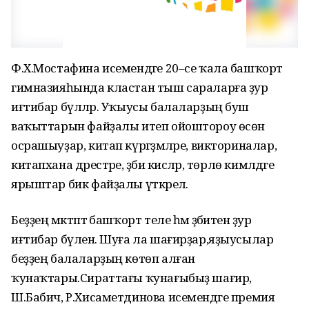
Ф.Х.Мостафина исемендәге 20–се ҡала башҡорт
гимназияһында кластан тыш сараларға ҙур
иғтибар бүләләр. Уҡыусы балаларҙың буш
ваҡыттарын файҙалы итеп ойоштороу өсөн
осрашыуҙар, китап күргәҙмәләре, викториналар,
китапхана дәрестәре, әҙәби кисәләр, төрлө кимәлдәге
ярыштар бик файҙалы үткәрелә.
Беҙҙең мәктәптә башҡорт теле һәм әҙәбиәтенә ҙур
иғтибар бүленә. Шуға ла шағирҙар,яҙыусылар
беҙҙең балаларҙың көтөп алған
ҡунаҡтары.Сираттағы ҡунағыбыҙ шағирә,
Ш.Бабич, Р.Хисаметдинова исемендәге премия