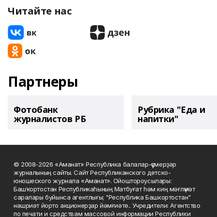
Читайте нас
Партнеры
Фотобанк
Рубрика "Еда и
журналистов РБ
напитки"
© 2008-2026 «Аманат» Республика балалар-үҫмерҙәр
журналының сайты. Сайт Республиканского детско-
юношеского журнала «Аманат». Ойоштороусылары:
Башҡортостан Республикаһының Матбуғат һәм киң мәғлүмәт
саралары буйынса агентлығы; "Республика Башкортостан"
нәшриәт йорто акционерҙар йәмғиәте.. Учредители: Агентство
по печати и средствам массовой информации Республики