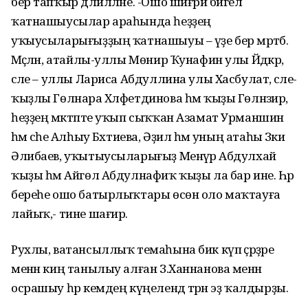
бер тапҡыр дәлилләне. -Ошо шиғри бәйгелә
ҡатнашыусылар араһында һеҙҙең
уҡыусыларығыҙҙың ҡатнашыуы – үҙе бер мәртәбә.
Мәҫәлән, атайлы-уллы Мөнир Ҡунафин улы Йәдкәр,
әсәле – уллы Лариса Абдуллина улы Хасбулат, әсәле-
ҡыҙлы Гөлнара Хәлфетдинова һәм ҡыҙы Гөлнәзирә,
һеҙҙең мәктәпте уҡып сыҡҡан Азамат Урманшин
һәм әсәһе Алһыу Бәхтиева, Әҙилә һәм уның атаһы Зәки
Әлибаев, уҡытыусыларығыҙ Менәүрә Абдулхай
ҡыҙы һәм Айгөл Абдулнафиҡ ҡыҙы ла бар ине. Һәр
береһе ошо батырлыҡтары өсөн оло маҡтауға
лайыҡ,- тине шағирә.
Рухлы, ватансыллыҡ темаһына бик күп әҫәрҙәре
менән киң танылыу алған З.Ханнанова менән
осрашыу һәр кемдең күңелендә тәрән эҙ ҡалдырҙы.