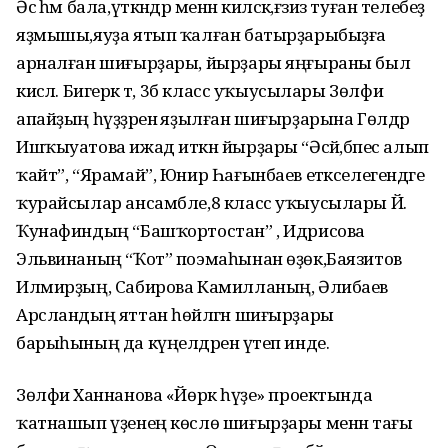
Әсә һәм бала,үткәндәр менән киләсәк,ғәзиз туған телебеҙ
яҙмышы,яуҙа ятып ҡалған батырҙарыбыҙға
арналған шиғырҙары, йырҙары яңғыраны был
кисәлә. Бигерәк тә, 3б класс уҡыусылары Зөлфиә
апайҙың һүҙҙәренә яҙылған шиғырҙарына Гөлдәр
Ишҡыуатова ижад иткән йырҙары “Әсәй,бәпес алып
ҡайт”, “Ярамай”, Юнир Һағынбаев етәкселегендәге
ҡурайсылар ансамбле,8 класс уҡыусылары Й.
Ҡунафиндың “Башҡортостан” , Идрисова
Эльвинаның “Ҡот” поэмаһынан өҙөк,Баязитов
Илмирҙың, Сабирова Камилланың, Әлибаев
Арсландың яттан һөйләгән шиғырҙары
барыһының да күңелдәренә үтеп инде.
Зөлфиә Ханнанова «Йөрәк һүҙе» проектында
ҡатнашып үҙенең көслө шиғырҙары менән тағы