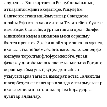
лауреаты, Башҡортостан Республикаһының
атҡаҙанған мәҙәниәте хеҙмәткәре, Рәсәйҙең һәм
Башҡортостандың Яҙыусылар Союздары
ағзаһы,Өфө ҡала хакимиәтендә Телдәр сәйәсәте бүлеге
етәксеһе,өс бала әсәһе, дүрт китап авторы – Зөлфиә
Миндибай ҡыҙы Ханнанова менән осрашыу
бәхетенә ирештек. Зөлфиә апай тормошта ла үҙенең
ихласлығы, һөйкөмлөлөгө, изгелекле, кешеләрҙе
аңлауға ҡоролған фәлсәфәүи мөнәсәбәте, уйсан
фекерләү даирәһе менән кешене ылыҡтыра.Бөгөнгө
осрашыуыбыҙ уның күңел донъяһын
уҡыусыларға тағы ла нығыраҡ асты. Талантлы
шағирәбеҙҙең сығыштарын залда ултырыусылар
ихлас күңелдән тыңланылар һәм һорауҙарға
яуаптар алдылар.