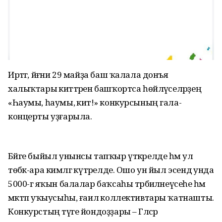
Иртәгә, йәғни 29 майҙа баш ҡалала донъя
халыҡтары әкиәттәрен башҡортса һөйләүселәрҙең
«Һаумы, һаумы, әкиәт!» конкурсының гала-
концерты уҙғарыла.
Бәйге быйыл унынсы тапҡыр үткәрелде һәм ул
төбәк-ара кимәлгә күтәрелде. Ошо ун йыл эсендә унда
5000-гә яҡын балалар баҡсаһы тәрбиәләнеүсеһе һәм
мәктәп уҡыусыһы, ғаилә коллективтары ҡатнашты.
Конкурстың тәүге йондоҙҙары – Гәлсәр