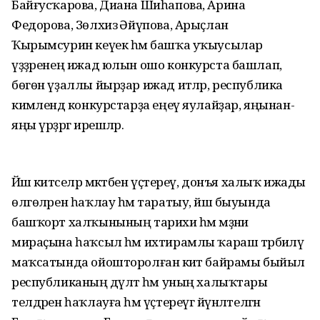
Байғусҡарова, Диана Шиһапова, Арина
Федорова, Зөлхизә Әйүпова, Арыҫлан
Ҡырымсурин кеүек һәм башҡа уҡыусылар
үҙҙәренең ижад юлын ошо конкурста башлап,
бөгөн үҙаллы йырҙар ижад итәләр, республика
кимәлендә конкурстарҙа еңеү яулайҙар, яңынан-
яңы үрҙәргә ирешәләр.
Йәш әкиәтселәр мәктәбен үҫтереү, донъя халыҡ ижады
өлгөләрен һаҡлау һәм таратыу, йәш быуында
башҡорт халҡынының тарихи һәм мәҙәни
мираҫына һаҡсыл һәм ихтирамлы ҡараш тәрбиәләү
маҡсатында ойошторолған әкиәт байрамы быйыл
республиканың дәүләт һәм уның халыҡтары
телдәрен һаҡлауға һәм үҫтереүгә йүнәлтелгән