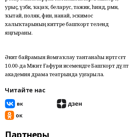
урыҫ, үзбәк, ҡаҙаҡ, беларус, тажик, һинд, әрмән,
ҡытай, поляк, фин, нанай, эскимос
халыҡтарының әкиәттәре башҡорт телендә
яңғыраны.
Әкиәт байрамын йомғаҡлау тантанаһы иртәгә сәғәт
10.00-да Мәжит Ғафури исемендәге Башҡорт дәүләт
академия драма театрында уҙғарыла.
Читайте нас
Партнеры