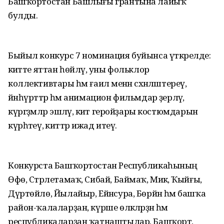
Башҡортостан Башлығы грантына лайыҡ
булды.
Быйыл конкурс 7 номинация буйынса үткәрелде:
әкиәтте яттан һөйләү, уны фольклор
коллективтары һәм ғаилә менән сәхнәләштереү,
йәнһүрәттәр һәм анимацион фильмдар әҙерләү,
күргәҙмәләр эшләү, әкиәт геройҙары костюмдарын
күрһәтеү, әкиәттәр ижад итеү.
Конкурста Башҡортостан Республикаһының
Өфө, Стәрлетамаҡ, Сибай, Баймаҡ, Миәкә, Ҡыйғы,
Дүртөйлө, Йылайыр, Ейәнсура, Бөрйән һәм башҡа
район-ҡалаларҙан, күрше өлкәләрҙән һәм
республикаларҙан ҡатнаштылар. Башҡорт,