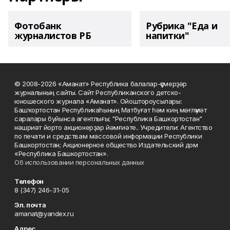
Фотобанк
Рубрика "Еда и
журналистов РБ
напитки"
© 2008-2026 «Аманат» Республика балалар-үҫмерҙәр
журналының сайты. Сайт Республиканского детско-
юношеского журнала «Аманат». Ойоштороусылары:
Башҡортостан Республикаһының Матбуғат һәм киң мәғлүмәт
саралары буйынса агентлығы; "Республика Башкортостан"
нәшриәт йорто акционерҙар йәмғиәте.. Учредители: Агентство
по печати и средствам массовой информации Республики
Башкортостан; Акционерное общество Издательский дом
«Республика Башкортостан».
Об использовании персональных данных
Телефон
8 (347) 246-31-05
Эл. почта
amanat@yandex.ru
Адрес