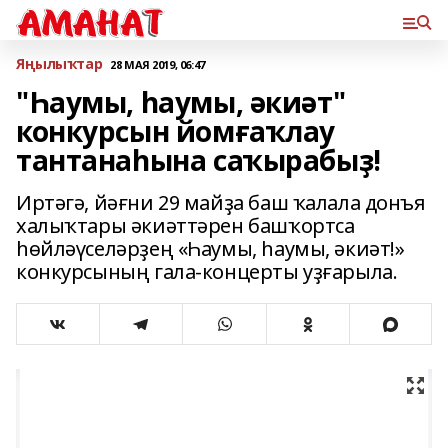
Яңылыҡтар
28 МАЯ 2019, 06:47
"Һаумы, һаумы, әкиәт"
конкурсын йомғаҡлау
тантанаһына саҡырабыҙ!
Иртәгә, йәғни 29 майҙа баш ҡалала донъя
халыҡтары әкиәттәрен башҡортса
һөйләүселәрҙең «Һаумы, һаумы, әкиәт!»
конкурсының гала-концерты уҙғарыла.