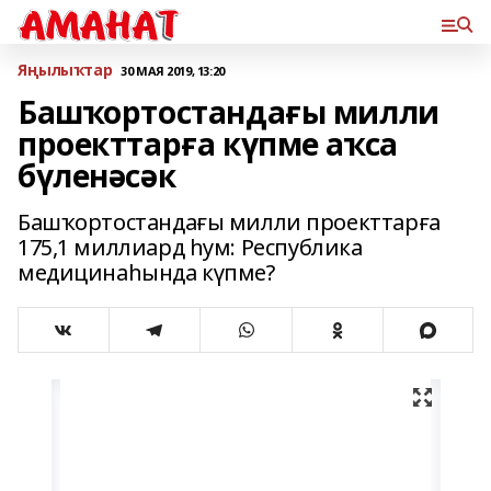
Яңылыҡтар
30 МАЯ 2019, 13:20
Башҡортостандағы милли
проекттарға күпме аҡса
бүленәсәк
Башҡортостандағы милли проекттарға
175,1 миллиард һум: Республика
медицинаһында күпме?