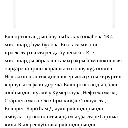
Башҡортостандың һаулыҡ һаҡлау өлкәһенә 16,4
миллиард һум бүленә. Был аҡса милли
проекттар сиктәрендә бүленәсәк. Ете
миллиарды йөрәк-ҡан тамырҙары һәм онкология
сирҙәренә ҡаршы көрәшкә тотоноу күҙаллана.
Өфөлә онкология диспансерының яңы хирургия
корпусы сафҡа индерелә. Башҡортостандың баш
ҡалаһында, шулай уҡ Күмертауҙа, Нефтекамала,
Стәрлетамаҡта, Октябрьскийҙа, Салауатта,
Белорет, Бөрө һәм Дыуан райондарында
амбулатор онкология ярҙамы үҙәктәре барлыҡҡа
килә. Был республика райондарында