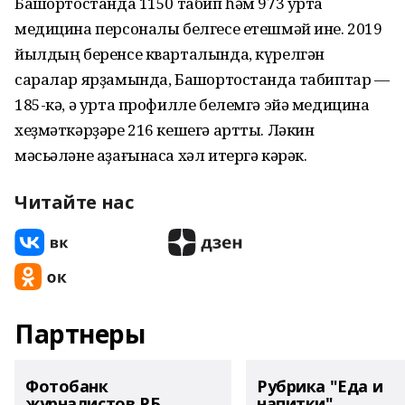
Башҡортостанда 1150 табип һәм 973 урта
медицина персоналы белгесе етешмәй ине. 2019
йылдың беренсе кварталында, күрелгән
саралар ярҙамында, Башҡортостанда табиптар —
185-кә, ә урта профилле белемгә эйә медицина
хеҙмәткәрҙәре 216 кешегә артты. Ләкин
мәсьәләне аҙағынаса хәл итергә кәрәк.
Читайте нас
Партнеры
Фотобанк
Рубрика "Еда и
журналистов РБ
напитки"