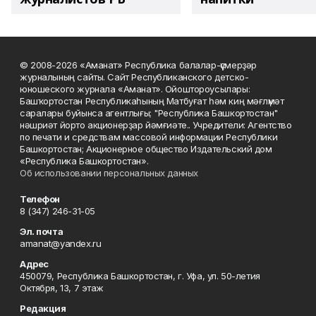
© 2008-2026 «Аманат» Республика балалар-үҫмерҙәр
журналының сайты. Сайт Республиканского детско-
юношеского журнала «Аманат». Ойоштороусылары:
Башҡортостан Республикаһының Матбуғат һәм киң мәғлүмәт
саралары буйынса агентлығы; "Республика Башкортостан"
нәшриәт йорто акционерҙар йәмғиәте.. Учредители: Агентство
по печати и средствам массовой информации Республики
Башкортостан; Акционерное общество Издательский дом
«Республика Башкортостан».
Об использовании персональных данных
Телефон
8 (347) 246-31-05
Эл. почта
amanat@yandex.ru
Адрес
450079, Республика Башкортостан, г. Уфа, ул. 50-летия
Октября, 13, 7 этаж
Редакция