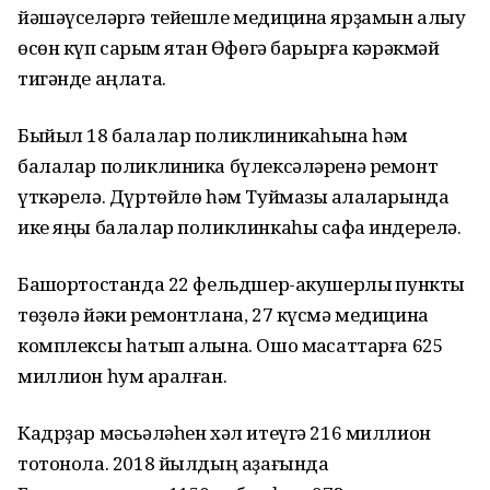
йәшәүселәргә тейешле медицина ярҙамын алыу
өсөн күп саҡрым ятҡан Өфөгә барырға кәрәкмәй
тигәнде аңлата.
Быйыл 18 балалар поликлиникаһына һәм
балалар поликлиника бүлексәләренә ремонт
үткәрелә. Дүртөйлө һәм Туймазы ҡалаларында
ике яңы балалар поликлинкаһы сафҡа индерелә.
Башҡортостанда 22 фельдшер-акушерлыҡ пункты
төҙөлә йәки ремонтлана, 27 күсмә медицина
комплексы һатып алына. Ошо маҡсаттарға 625
миллион һум ҡаралған.
Кадрҙар мәсьәләһен хәл итеүгә 216 миллион
тотонола. 2018 йылдың аҙағында