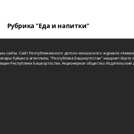
Рубрика "Еда и напитки"
ың сайты. Сайт Республиканского детско-юношеского журнала «Аман
алары буйынса агентлығы; "Республика Башкортостан" нәшриәт йорто а
мации Республики Башкортостан; Акционерное общество Издательский