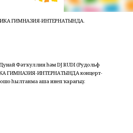
УБЛИКА ГИМНАЗИЯ-ИНТЕРНАТЫНДА.
 Дунай Фәтҡуллин һәм DJ RUDI (Рудольф
ЛИКА ГИМНАЗИЯ-ИНТЕРНАТЫНДА концерт-
 ошо һылтанма аша инеп ҡарағыҙ: