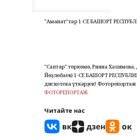
"Аманат"тар 1-СЕ БАШҠОРТ РЕСП
"Саптар" төркөмө, Рияна Хәлимова,
Йөҙлөбаев) 1-СЕ БАШҠОРТ РЕСПУБ
дискотека үткәрҙек! Фоторепортаж
ФОТОРЕПОРТАЖ
Читайте нас