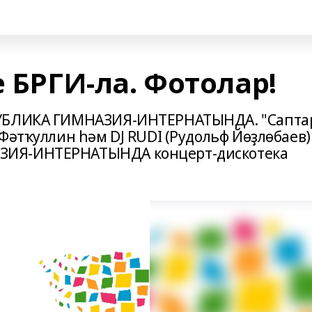
е БРГИ-ла. Фотолар!
ПУБЛИКА ГИМНАЗИЯ-ИНТЕРНАТЫНДА. "Сапта
Фәтҡуллин һәм DJ RUDI (Рудольф Йөҙлөбаев) 
ЗИЯ-ИНТЕРНАТЫНДА концерт-дискотека