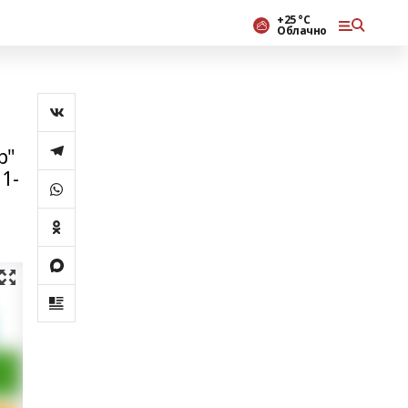
+25 °С
Облачно
р"
1-