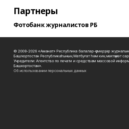
Партнеры
Фотобанк журналистов РБ
© 2008-2026 «Аманат» Республика балалар-үҫмерҙәр журналын
Башҡортостан Республикаһының Матбуғат һәм киң мәғлүмәт сар
Учредители: Агентство по печати и средствам массовой инфор
Башкортостан».
Об использовании персональных данных