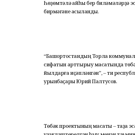
Һөҙөмтәлә ҡайһы бер биләмәләрҙә э
бирмәгәне асыҡланды.
“Башҡортостандың Торлаҡ коммуна
сифатын арттырыу маҡсатында төбә
йылдарға иҫәпләнгән”, – ти респу
урынбаҫары Юрий Палтусов.
Төбәк проектының маҡсаты – таҙа эс
үҙәкләштерелгән һыу менән тәьмин