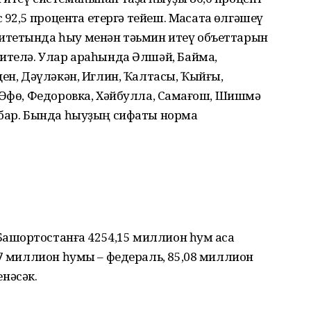
 92,5 процентҡа етергә тейеш. Маҡсатҡа өлгәшеү
итетында һыу менән тәьмин итеү объеттарын
ителә. Улар араһында Әлшәй, Баймаҡ,
щен, Дәүләкән, Иглин, Ҡалтасы, Ҡыйғы,
 Өфө, Федоровка, Хәйбулла, Саҡмағош, Шишмә
 бар. Бында һыуҙың сифаты норма
Башҡортостанға 4254,15 миллион һум аҡса
67 миллион һумы – федераль, 85,08 миллион
нәсәк.