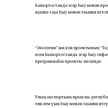
Башҡортостанда эсәр һыу менән про
иҫәпкә таҙа һыу менән тәьмин ителм
“Экология” милли проектының “Та
өсөн Башҡортостанда эсәр һыу сиф
программаһы проекты эшләнде.
Уның паспортына ярашлы, республ
тиклем үҙәк һыу менән тәьмин итеү