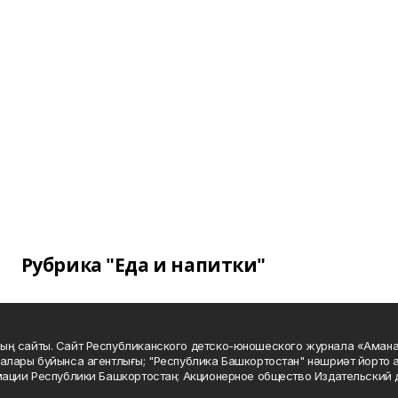
Рубрика "Еда и напитки"
ың сайты. Сайт Республиканского детско-юношеского журнала «Аман
алары буйынса агентлығы; "Республика Башкортостан" нәшриәт йорто а
мации Республики Башкортостан; Акционерное общество Издательский