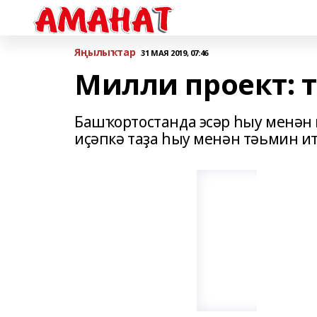
Яңылыҡтар
31 МАЯ 2019, 07:46
Милли проект: т
Башҡортостанда эсәр һыу менән п
иҫәпкә таҙа һыу менән тәьмин и