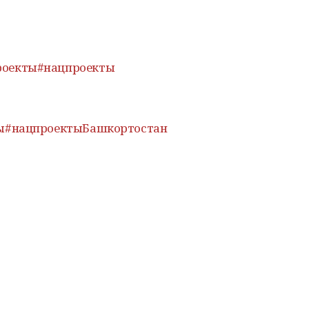
роекты
#нацпроекты
ы
#нацпроектыБашкортостан