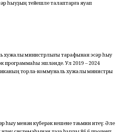
сәр һыуҙың тейешле талаптарға яуап
ль хужалыҡ министрлығы тарафынан эсәр һыу
к программаһы эшләнде. Ул 2019 – 2024
бликаның торлаҡ-коммуналь хужалыҡ министры
әр һыу менән күберәк кешене тәьмин итеү. Әле
 итеү системаһынан таҙа һыуҙы 86,6 процент