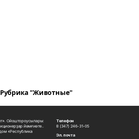
Рубрика "Животные"
ат». Ойоштороусылары:
Телефон
кционерҙар йәмғиәте..
8 (347) 246-31-05
 дом «Республика
Эл. почта