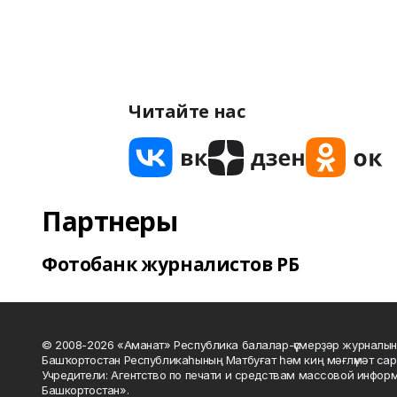
Читайте нас
Партнеры
Фотобанк журналистов РБ
© 2008-2026 «Аманат» Республика балалар-үҫмерҙәр журналын
Башҡортостан Республикаһының Матбуғат һәм киң мәғлүмәт сар
Учредители: Агентство по печати и средствам массовой инфор
Башкортостан».