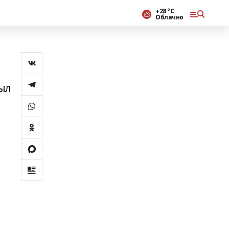
+28 °С
Облачно
ыл