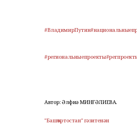
#ВладимирПутин
#национальныеп
#региональныепроекты
#регпроект
Автор: Әлфиә МИНҒӘЛИЕВА.
"Башҡортостан" гәзитенән