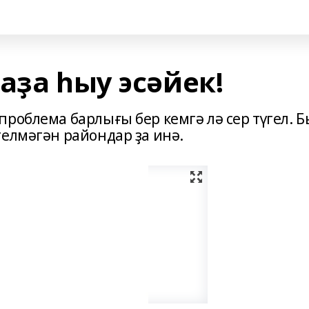
аҙа һыу эсәйек!
роблема барлығы бер кемгә лә сер түгел. Б
телмәгән райондар ҙа инә.