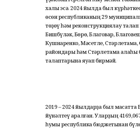
халыҡ эсә. 2024 йылда был күрһәткес
өсөн республиканың 29 муниципал
төҙөү һәм реконструкциялау талап 
Бишбүләк, Бөрө, Благовар, Благове
Кушнаренко, Мәсетле, Стәрлетамаҡ,
райондары һәм Стәрлетамаҡ ҡалаһы
талаптарына яуап бирмәй.
2019 – 2024 йылдарҙа был маҡсатта 
йүнәлтеү ҡаралған. Уларҙың 4169,0
һумы республика бюджетынан бүле