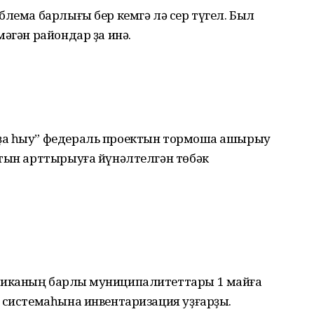
блема барлығы бер кемгә лә сер түгел. Был
әгән райондар ҙа инә.
ҙа һыу” федераль проектын тормошҡа ашырыу
атын арттырыуға йүнәлтелгән төбәк
иканың барлыҡ муниципалитеттары 1 майға
 системаһына инвентаризация уҙғарҙы.