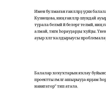
Имен булмаған ғаиләләрҙә үҫкән балалар
Кузнецова, ниңә ғаиләләр шундай ауыр
турала белмәй йә белергә теләмәй, ниңә
алмай, тигән һорауҙарҙы ҡуйҙы. Үкенес
ауыр хәлгә ҡалдырыусы проблемалар
Балалар хоҡуҡтарын яҡлау буйынса э
проектты ғәмәлгә ашырыуҙа ярҙам һор
навигатор" тип атала.