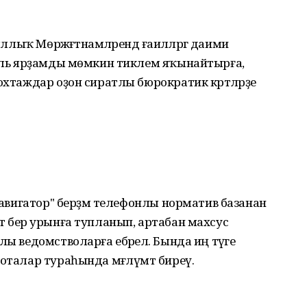
ллыҡ Мөрәжәғәтнамәләрендә ғаиләләргә даими
иаль ярҙамды мөмкин тиклем яҡынайтырға,
охтаждар оҙон сиратлы бюрократик кәртәләрҙе
 навигатор" берҙәм телефонлы норматив базанан
жәғәт бер урынға тупланып, артабан махсус
ы ведомстволарға ебәрелә. Бында иң тәүге
оталар тураһында мәғлүмәт биреү.