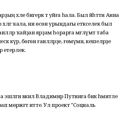
ҙың хәле бигерәк тә уйға һала. Был йәһәттән Анна
 хәлгә ҡала, ни өсөн урындағы етәкселек был
 ғаиләләр ҡайҙан ярҙам һорарға мәғлүмәт таба
кә күрә, бөгөн ғаиләләрҙе, ғөмүмән, кешеләрҙе
 етерлек.
шләгән вәкил Владимир Путинға бик әһәмиәтле
ап мөрәжәғәт итте. Ул проект "Социаль