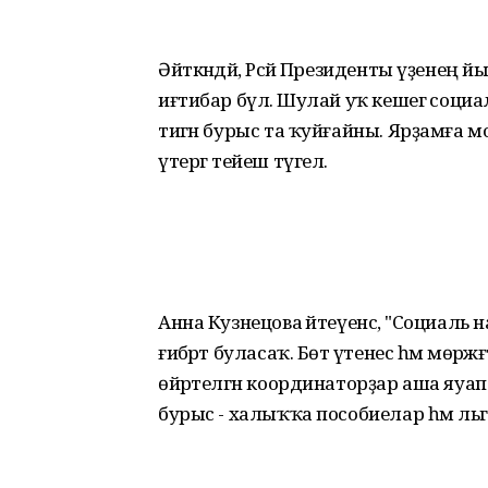
Әйткәндәй, Рәсәй Президенты үҙенең йы
иғтибар бүлә. Шулай уҡ кешегә соц
тигән бурыс та ҡуйғайны. Ярҙамға м
үтергә тейеш түгел.
Анна Кузнецова әйтеүенсә, "Социаль
ғибәрәт буласаҡ. Бөтә үтенес һәм мөрә
өйрәтелгән координаторҙар аша яуапл
бурыс - халыҡҡа пособиелар һәм льг