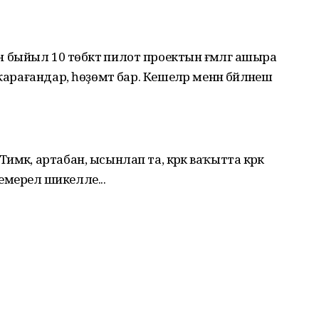
ыйыл 10 төбәктә пилот проектын ғәмәлгә ашыра
арағандар, һөҙөмтә бар. Кешеләр менән бәйләнеш
әк, артабан, ысынлап та, кәрәк ваҡытта кәрәк
 емерелә шикелле...