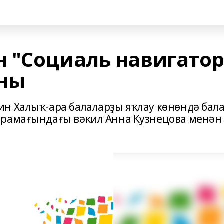
 "Социаль навигатор
аны
н Халыҡ-ара балаларҙы яҡлау көнөндә бал
арамағындағы вәкил Анна Кузнецова менән