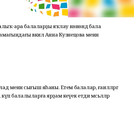
алыҡ-ара балаларҙы яҡлау көнөндә бала
мағындағы вәкил Анна Кузнецова менән
 менән сығыш яһаны. Етем балалар, ғаиләләргә
п балалыларға ярҙам кеүек етди мәсьәләләр