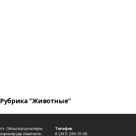
Рубрика "Животные"
ат». Ойоштороусылары:
Телефон
кционерҙар йәмғиәте..
8 (347) 246-31-05