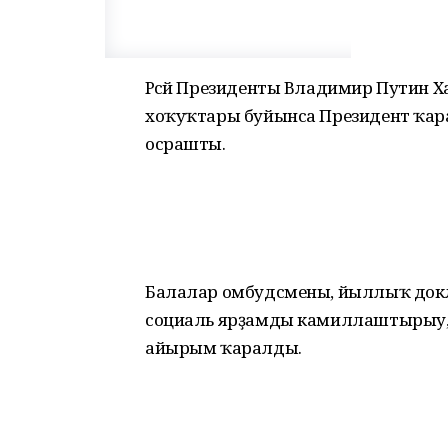
Рәсәй Президенты Владимир Путин Х
хоҡуҡтары буйынса Президент ҡара
осрашты.
Балалар омбудсмены, йыллыҡ доклад
социаль ярҙамды камиллаштырыу, кү
айырым ҡаралды.