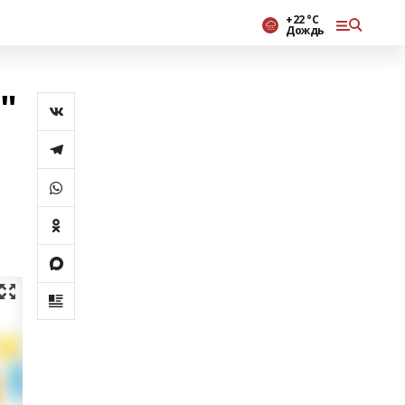
+22 °С
Дождь
"
а