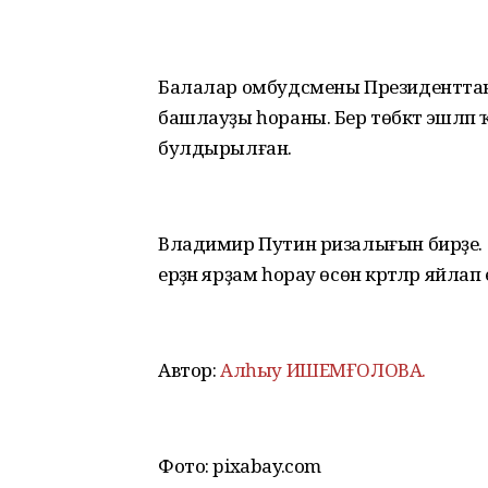
Балалар омбудсмены Президенттан б
башлауҙы һораны. Бер төбәктә эшләп ҡ
булдырылған.
Владимир Путин ризалығын бирҙе. Тим
ерҙән ярҙам һорау өсөн кәртәләр яйлап
Автор:
Алһыу ИШЕМҒОЛОВА.
Фото: pixabay.com