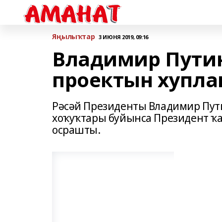
Яңылыҡтар
3 ИЮНЯ 2019, 09:16
Владимир Путин
проектын хупл
Рәсәй Президенты Владимир Пути
хоҡуҡтары буйынса Президент ҡ
осрашты.