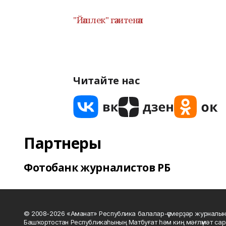
"Йәшлек" гәзитенән
Читайте нас
Партнеры
Фотобанк журналистов РБ
© 2008-2026 «Аманат» Республика балалар-үҫмерҙәр журналын
Башҡортостан Республикаһының Матбуғат һәм киң мәғлүмәт сар