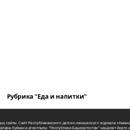
Рубрика "Еда и напитки"
ың сайты. Сайт Республиканского детско-юношеского журнала «Аман
алары буйынса агентлығы; "Республика Башкортостан" нәшриәт йорто а