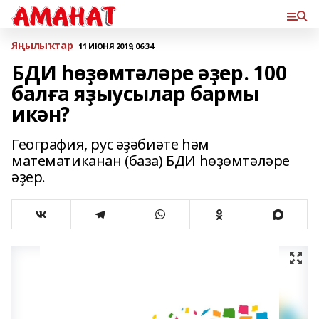
Яңылыҡтар
11 ИЮНЯ 2019, 06:34
БДИ һөҙөмтәләре әҙер. 100
балға яҙыусылар бармы
икән?
География, рус әҙәбиәте һәм
математиканан (база) БДИ һөҙөмтәләре
әҙер.