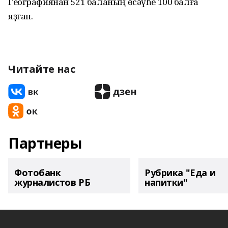
Географиянан 521 баланың өсәүһе 100 балға
яҙған.
Читайте нас
Партнеры
Фотобанк
Рубрика "Еда и
журналистов РБ
напитки"