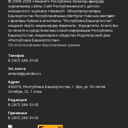
© 2008-2026 «Аманат» Республика балалар-үҫмерҙәр
журналының сайты. Сайт Республиканского детско-
юношеского журнала «Аманат». Ойоштороусылары:
Башҡортостан Республикаһының Матбуғат һәм киң мәғлүмәт
саралары буйынса агентлығы; "Республика Башкортостан"
нәшриәт йорто акционерҙар йәмғиәте.. Учредители: Агентство
по печати и средствам массовой информации Республики
Башкортостан; Акционерное общество Издательский дом
«Республика Башкортостан».
Об использовании персональных данных
Телефон
8 (347) 246-31-05
Эл. почта
amanat@yandex.ru
Адрес
450079, Республика Башкортостан, г. Уфа, ул. 50-летия
Октября, 13, 7 этаж
Редакция
8 (347) 246-31-05
Приемная
8 (347) 246-31-05