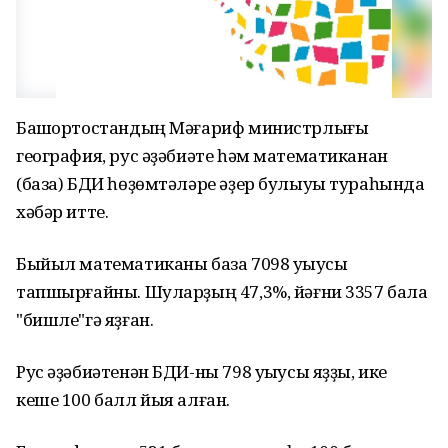
Башҡортостандың Мәғариф министрлығы
география, рус әҙәбиәте һәм математиканан
(база) БДИ һөҙөмтәләре әҙер булыуы тураһында
хәбәр итте.
Быйыл математиканы база 7098 уҡыусы
тапшырғайны. Шуларҙың 47,3%, йәғни 3357 бала
"бишле"гә яҙған.
Рус әҙәбиәтенән БДИ-ны 798 уҡыусы яҙҙы, ике
кеше 100 балл йыя алған.