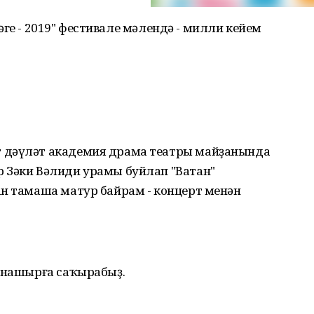
өрәге - 2019" фестивале мәлендә - милли кейем
 дәүләт академия драма театры майҙанында
 Зәки Вәлиди урамы буйлап "Ватан"
ан тамаша матур байрам - концерт менән
атнашырға саҡырабыҙ.