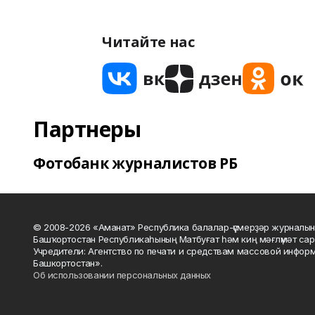
Читайте нас
Партнеры
Фотобанк журналистов РБ
© 2008-2026 «Аманат» Республика балалар-үҫмерҙәр журналын
Башҡортостан Республикаһының Матбуғат һәм киң мәғлүмәт сар
Учредители: Агентство по печати и средствам массовой инфор
Башкортостан».
Об использовании персональных данных