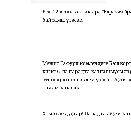
Бөгөн, 12 июнь, халыҡ-ара "Евразия й
байрамы үтәсәк.
Мәжит Ғафури исемендәге Башҡорт
киске 6-ла парадта ҡатнашыусылар
этнопаркына тиклем үтәсәк. Аҙаҡт
тамамланасаҡ.
Хөрмәтле дуҫтар! Парадта әүҙем ҡ