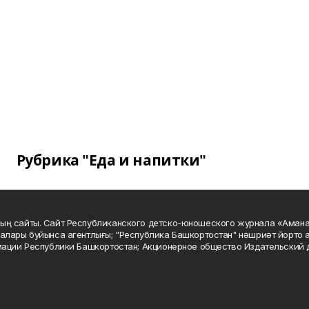
Рубрика "Еда и напитки"
ың сайты. Сайт Республиканского детско-юношеского журнала «Аман
алары буйынса агентлығы; "Республика Башкортостан" нәшриәт йорто а
мации Республики Башкортостан; Акционерное общество Издательский