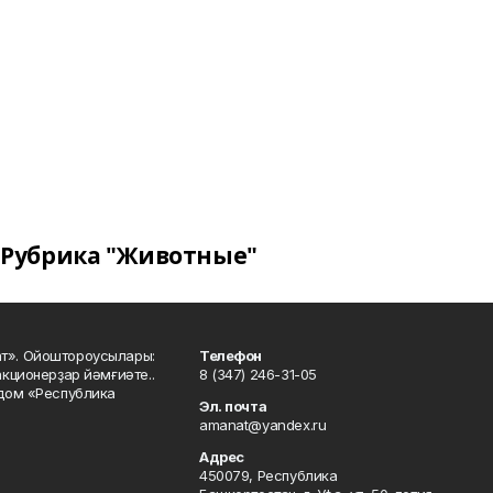
Рубрика "Животные"
ат». Ойоштороусылары:
Телефон
кционерҙар йәмғиәте..
8 (347) 246-31-05
 дом «Республика
Эл. почта
amanat@yandex.ru
Адрес
450079, Республика