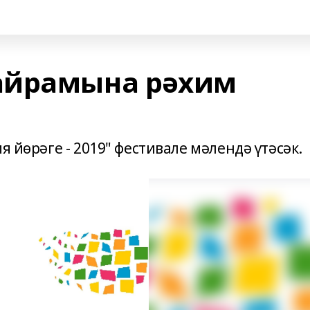
айрамына рәхим
я йөрәге - 2019" фестивале мәлендә үтәсәк.