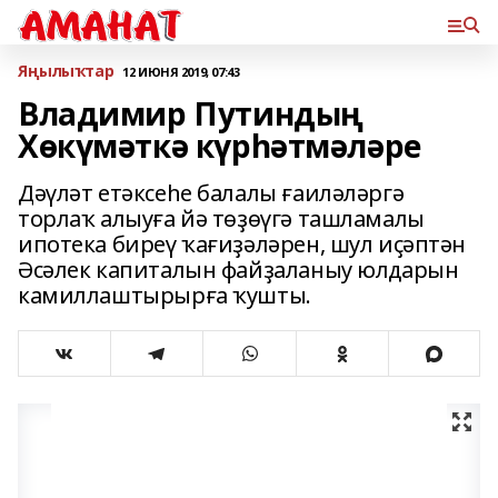
Яңылыҡтар
12 ИЮНЯ 2019, 07:43
Владимир Путиндың
Хөкүмәткә күрһәтмәләре
Дәүләт етәксеһе балалы ғаиләләргә
торлаҡ алыуға йә төҙөүгә ташламалы
ипотека биреү ҡағиҙәләрен, шул иҫәптән
Әсәлек капиталын файҙаланыу юлдарын
камиллаштырырға ҡушты.