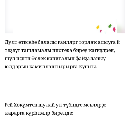
Дәүләт етәксеһе балалы ғаиләләргә торлаҡ алыуға йә
төҙөүгә ташламалы ипотека биреү ҡағиҙәләрен,
шул иҫәптән Әсәлек капиталын файҙаланыу
юлдарын камиллаштырырға ҡушты.
Рәсәй Хөкүмәтенә шулай уҡ түбәндәге мәсьәләләрҙе
ҡарарға күрһәтмәләр бирелде: