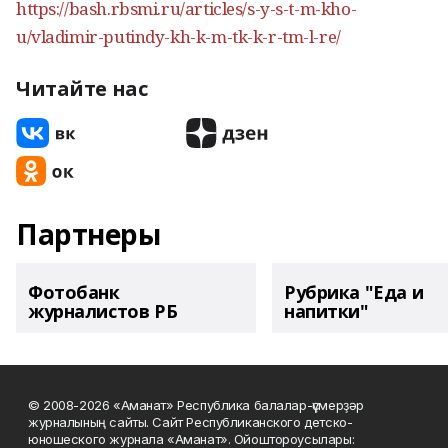
https://bash.rbsmi.ru/articles/s-y-s-t-m-kho-
u/vladimir-putindy-kh-k-m-tk-k-r-tm-l-re/
Читайте нас
Партнеры
Фотобанк
Рубрика "Еда и
журналистов РБ
напитки"
© 2008-2026 «Аманат» Республика балалар-үҫмерҙәр
журналының сайты. Сайт Республиканского детско-
юношеского журнала «Аманат». Ойоштороусылары: