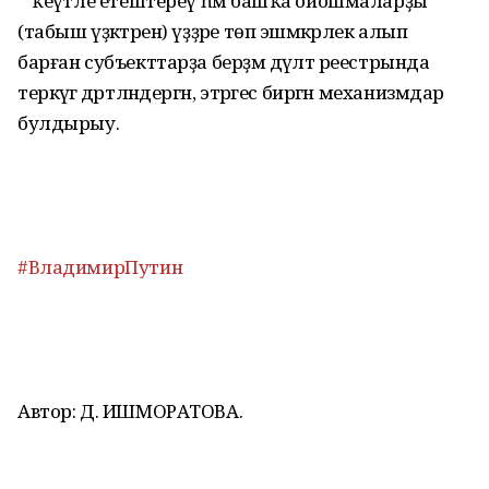
* ҡеүәтле етештереү һәм башҡа ойошмаларҙы
(табыш үҙәктәрен) үҙҙәре төп эшмәкәрлек алып
барған субъекттарҙа берҙәм дәүләт реестрында
теркәүгә дәртләндергән, этәргес биргән механизмдар
булдырыу.
#ВладимирПутин
Автор: Д. ИШМОРАТОВА.