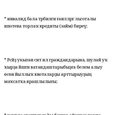
* инвалид бала тәрбиәләгән ғаиләләргә льготалы
ипотека торлаҡ кредиты (займ) биреү;
* Рәсәйҙә уҡыған сит ил граждандарына, шулай уҡ
ҡырҙа йәшәгән ватандаштарыбыҙға белем алыу
өсөн йыллыҡ квоталарҙы арттырыуҙың
маҡсатҡа ярашлылығы;