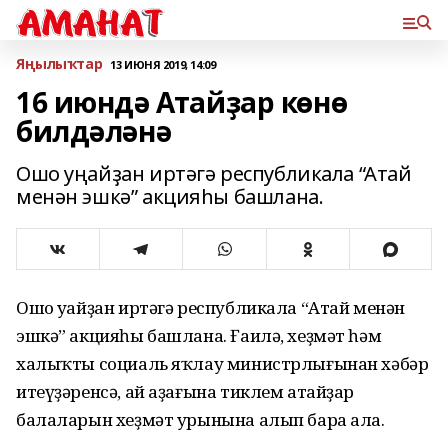
Яңылыҡтар
13 ИЮНЯ 2019, 14:09
16 июндә Атайҙар көнө
билдәләнә
Ошо уңайҙан иртәгә республикала “Атай
менән эшкә” акцияһы башлана.
Ошо уңайҙан иртәгә республикала “Атай менән
эшкә” акцияһы башлана. Ғаилә, хеҙмәт һәм
халыҡты социаль яҡлау министрлығынан хәбәр
итеүҙәренсә, ай аҙағына тиклем атайҙар
балаларын хеҙмәт урынына алып бара ала.