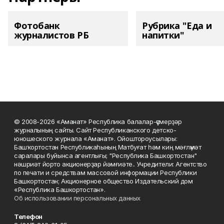
Фотобанк
Рубрика "Еда и
журналистов РБ
напитки"
© 2008-2026 «Аманат» Республика балалар-үҫмерҙәр
журналының сайты. Сайт Республиканского детско-
юношеского журнала «Аманат». Ойоштороусылары:
Башҡортостан Республикаһының Матбуғат һәм киң мәғлүмәт
саралары буйынса агентлығы; "Республика Башкортостан"
нәшриәт йорто акционерҙар йәмғиәте.. Учредители: Агентство
по печати и средствам массовой информации Республики
Башкортостан; Акционерное общество Издательский дом
«Республика Башкортостан».
Об использовании персональных данных
Телефон