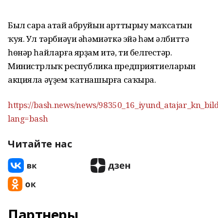
Был сара атай абруйын арттырыу маҡсатын
ҡуя. Ул тәрбиәүи әһәмиәткә эйә һәм әлбиттә
һөнәр һайларға ярҙам итә, ти белгестәр.
Министрлыҡ республика предприятиеларын
акцияла әүҙем ҡатнашырға саҡыра.
https://bash.news/news/98350_16_iyund_atajar_kn_bild
lang=bash
Читайте нас
Партнеры