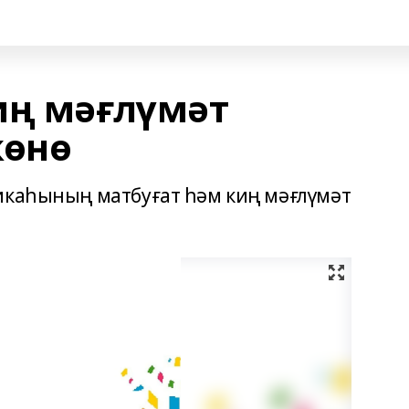
иң мәғлүмәт
көнө
икаһының матбуғат һәм киң мәғлүмәт