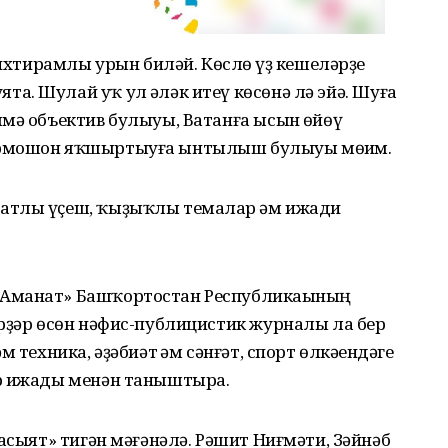
 ихтирамлы урын биләй. Көслө һүҙ кешеләрҙе
. Шулай уҡ ул һәләк итеү көсөнә лә эйә. Шуға
мә объектив булыуы, Ватанға ысын һөйөү
ормошон яҡшыртыуға ынтылыш булыуы мөһим.
атлы үҫеш, ҡыҙыҡлы темалар һәм ижади
Аманат» Башҡортостан Республикаһының
рҙәр өсөн нәфис-публицистик журналы ла бер
 техника, әҙәбиәт һәм сәнғәт, спорт өлкәһендәге
ар ижады менән таныштыра.
асыят» тигән мәғәнәлә. Рәшит Ниғмәти, Зәйнәб