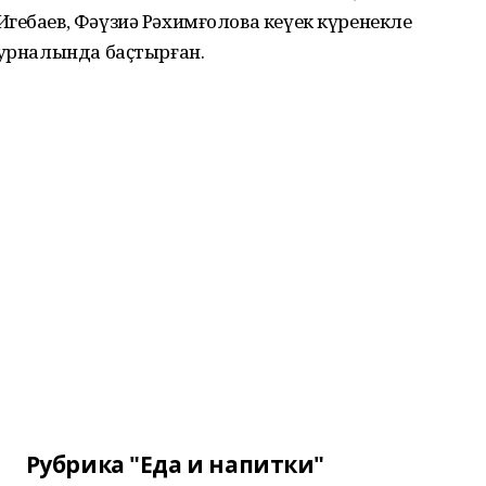
гебаев, Фәүзиә Рәхимғолова кеүек күренекле
журналында баҫтырған.
Рубрика "Еда и напитки"