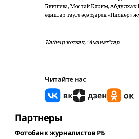
Биишева, Мостай Кәрим, Абдулхаҡ И
әҙиптәр тәүге әҫәрҙәрен «Пионер» 
Ҡайнар ҡотлап,
"Аманат"тар.
Читайте нас
Партнеры
Фотобанк журналистов РБ