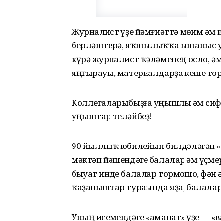
Журналист һүҙе йәмғиәттә мөһим һәм
берләштерә, яҡшылыҡҡа ышаныс уята
күрә журналист ҡәләменең осло, әм
яңғырауы, материалдарҙа кеше т
Коллегаларыбыҙға уңышлы һәм сиф
уңыштар теләйбеҙ!
90 йыллыҡ юбилейын билдәләгән «
мәктәп йәшендәге балалар һәм үҫме
быуат инде балалар тормошо, фән һәм
ҡаҙаныштар тураһында яҙа, балал
Уның исемендәге «аманат» һүҙе — «в