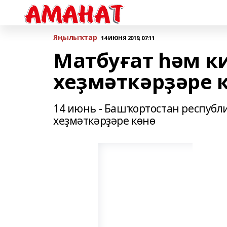
Яңылыҡтар
14 ИЮНЯ 2019, 07:11
Матбуғат һәм к
хеҙмәткәрҙәре 
14 июнь - Башҡортостан республ
хеҙмәткәрҙәре көнө