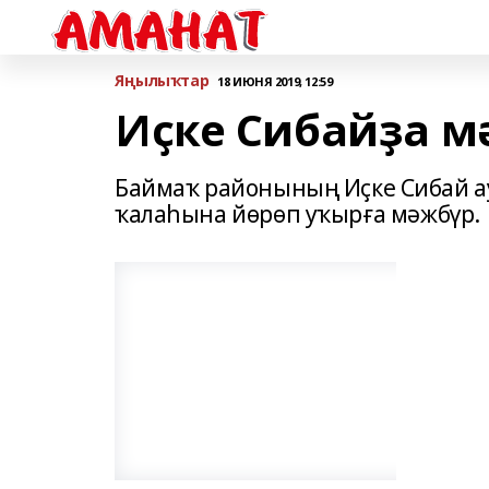
Яңылыҡтар
18 ИЮНЯ 2019, 12:59
Иҫке Сибайҙа м
Баймаҡ районының Иҫке Сибай а
ҡалаһына йөрөп уҡырға мәжбүр.