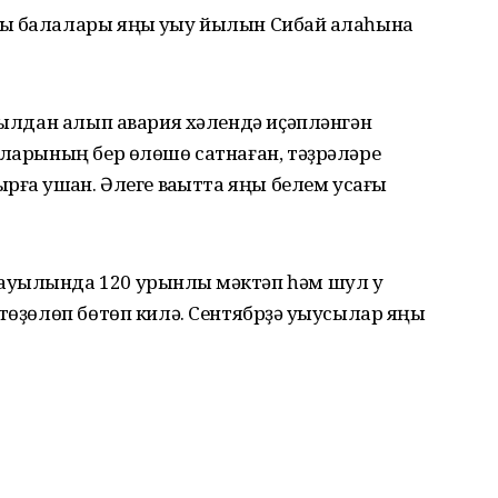
ы балалары яңы уҡыу йылын Сибай ҡалаһына
 йылдан алып авария хәлендә иҫәпләнгән
аларының бер өлөшө сатнаған, тәҙрәләре
ға ҡушҡан. Әлеге ваҡытта яңы белем усағы
уылында 120 урынлыҡ мәктәп һәм шул уҡ
төҙөлөп бөтөп килә. Сентябрҙә уҡыусылар яңы