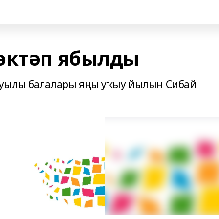
әктәп ябылды
уылы балалары яңы уҡыу йылын Сибай