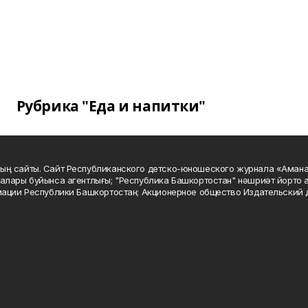
Рубрика "Еда и напитки"
ың сайты. Сайт Республиканского детско-юношеского журнала «Аман
алары буйынса агентлығы; "Республика Башкортостан" нәшриәт йорто а
мации Республики Башкортостан; Акционерное общество Издательский