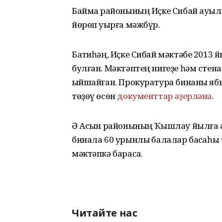
Баймаҡ районының Иҫке Сибай ауыл
йөрөп уҡырға мәжбүр.
Баҡтиһәң, Иҫке Сибай мәктәбе 2013
булған. Мәктәптең нигеҙе һәм стен
ҡыйшайған. Прокуратура бинаны ябыр
төҙөү өсөн
документтар әҙерләнә
.
Ә Асҡын районының Ҡышлау йылға а
бинала 60 урынлыҡ балалар баҡсаһы 
мәктәпкә барасаҡ.
Читайте нас