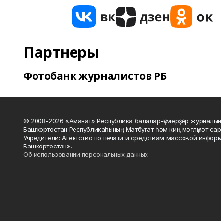
Партнеры
Фотобанк журналистов РБ
© 2008-2026 «Аманат» Республика балалар-үҫмерҙәр журналын
Башҡортостан Республикаһының Матбуғат һәм киң мәғлүмәт сар
Учредители: Агентство по печати и средствам массовой инфор
Башкортостан».
Об использовании персональных данных