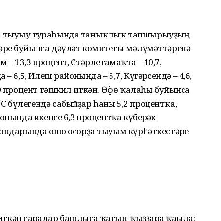
да тыуыу тураһында таныҡлыҡ тапшырыуҙың
ре буйынса дәүләт комитеты мәғлүмәттәренә
– 13,3 процент, Стәрлетамаҡта – 10,7,
– 6,5, Илеш районында – 5,7, Күгәрсендә – 4,6,
,0 процент тәшкил иткән. Өфө ҡалаһы буйынса
 бүлегендә сабыйҙар һаны 5,2 процентҡа,
йонында икенсе 6,3 процентҡа күберәк
йондарында ошо осорҙа тыуым күрһәткестәре
кән саралар башлыса ҡатын-ҡыҙҙарға ҡағыла: