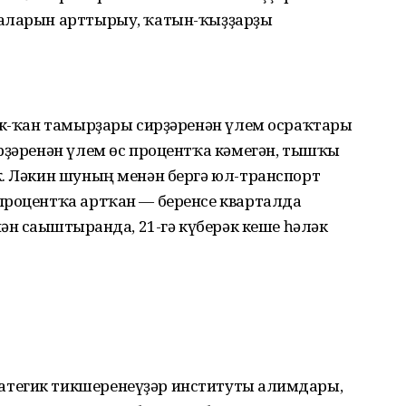
раларын арттырыу, ҡатын-ҡыҙҙарҙы
әк-ҡан тамырҙары сирҙәренән үлем осраҡ­тары
рҙәренән үлем өс процентҡа кәмегән, тышҡы
ҡ. Ләкин шуның менән бергә юл-транспорт
процентҡа артҡан — беренсе кварталда
н сағыштырғанда, 21-гә күберәк кеше һәләк
егик тикшеренеүҙәр институты ғалим­дары,