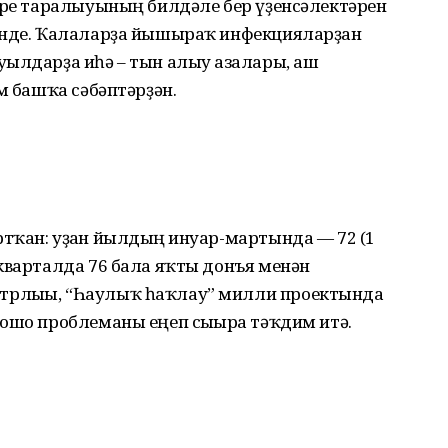
тәре таралыуының билдәле бер үҙенсәлектәрен
 инде. Ҡалаларҙа йышыраҡ инфекцияларҙан
ылдарҙа иһә – тын алыу ағзалары, аш
м башҡа сәбәптәрҙән.
ҡан: уҙған йылдың ғинуар-мартында — 72 (1
кварталда 76 бала яҡты донъя менән
трлығы, “Һаулыҡ һаҡлау” милли проектында
ошо проблеманы еңеп сығырға тәҡдим итә.