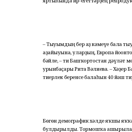
яртыһында ир-егеттәрҙең репродук
– Тыуымдың бер аҙ кәмеүе бала т
аҙайыуына, уларҙың, Европа йоғонто
бәйле, – ти Башҡортостан дәүләт 
урынбаҫары Рита Вәлиева. – Хәҙер
тиерлек беренсе балаһын 40 йәш ти
Бөгөн демографик хәлде яҡшы яҡҡа
булдырылды. Тормошҡа ашырыла б