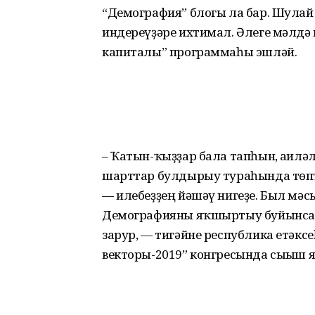
“Демография” блогы ла бар. Шулай 
индереүҙәре ихтимал. Әлеге мәлдә 
капиталы” программаһы эшләй.
– Ҡатын-ҡыҙҙар бала тапһын, ғаилә
шарттар булдырыу тураһында төптә
— илебеҙҙең йәшәү нигеҙе. Был мәсь
Демографияны яҡшыртыу буйынса ө
зарур, — тигәйне республика етәксе
векторы-2019” конгресында сығыш я