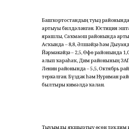
Башҡортостандың туғыҙ районын
артыуы билдәләнгән. Юстиция эштә
ярашлы, Саҡмағош районында артым 
Асҡында – 8,8, Әлшәйҙә һәм Дыуанда 
Йәрмәкәйҙә – 2,5, Өфө районында 1
алып ҡараһаҡ, Дим районының ЗАГС
Ленин районында – 5,5, Октябрь ра
теркәлгән. Бүздәк һәм Нуриман ра
былтырғы кимәлдә ҡалған.
Тыуымды яҡшыртыу өсөн тәҡдим ит