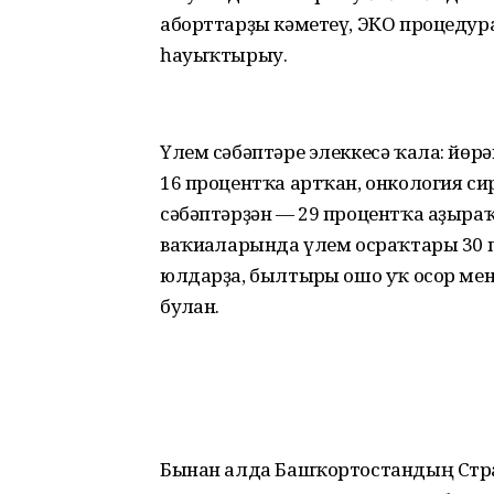
аборттарҙы кәметеү, ЭКО процеду
һауыҡтырыу.
Үлем сәбәптәре элеккесә ҡала: йөр
16 процентҡа артҡан, онкология си
сәбәптәрҙән — 29 процентҡа аҙы­ра
ваҡиғаларында үлем осраҡтары 30 
юлдарҙа, былтырғы ошо уҡ осор менә
булған.
Бынан алда Башҡортостандың Страт