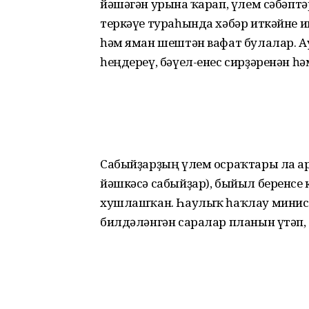
йәшәгән урынға ҡарап, үлем сәбәп
теркәүе тураһында хәбәр иткәйне
һәм яман шештән вафат булалар. Ау
һеңдереү, бәүел-енес сирҙәренән һә
Сабыйҙарҙың үлем осраҡтары ла арт
йәшкәсә сабыйҙар), быйыл беренсе 
хушлашҡан. Һаулыҡ һаҡлау минис
билдәләнгән саралар планын үтәп, 