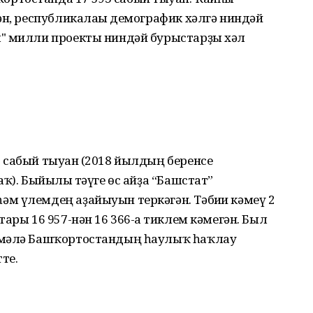
ән, республикалағы демографик хәлгә ниндәй
я" милли проекты ниндәй бурыстарҙы хәл
 сабый тыуған (2018 йылдың беренсе
ҡ). Быйылғы тәүге өс айҙа “Башстат”
м үлемдең аҙайыуын теркәгән. Тәбиғи кәмеү 2
ары 16 957-нән 16 366-ға тиклем кәмегән. Был
шмәлә Башҡортостандың һаулыҡ һаҡлау
те.