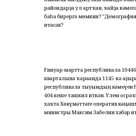
райондарҙа ул артҡан, ҡайҙа кәмег
баһа бирергә мөмкин? "Демографи
итәсәк?
Ғинуар-мартта республикала 10446
кварталына ҡарағанда 1145-кә аҙыра
республикала тыуымдың кәмеүен һә
404 кеше тәшкил иткән. Үлем осраҡт
хаҡта Хөкүмәттәге оператив кәңә
министры Максим Забелин хәбәр ит