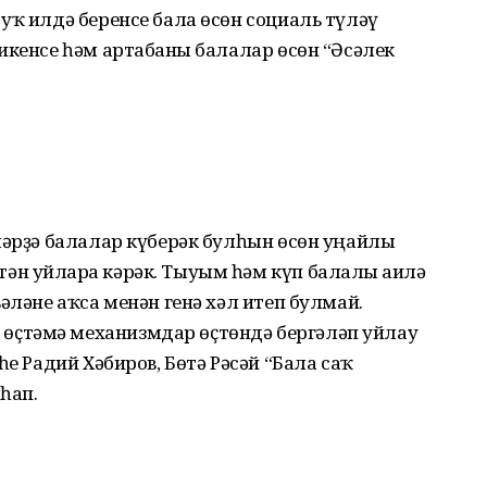
уҡ илдә беренсе бала өсөн социаль түләү
икенсе һәм артабанғы балалар өсөн “Әсәлек
ләр­ҙә балалар күберәк булһын өсөн уңайлы
н уйларға кәрәк. Тыуым һәм күп балалы ғаилә
әләне аҡса менән генә хәл итеп булмай.
ҫтәмә механизмдар өҫтөндә бергәләп уйлау
һе Радий Хәбиров, Бөтә Рәсәй “Бала саҡ
һап.