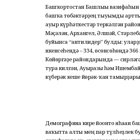
Башҡортостан Башлығы вазифаһын
башҡа төбәктәрҙең тыуымды артты
ауыр күрһәткестәр теркәлгән райо
Мәҫәлән, Архангел, Әлшәй, Стәрле
буйынса “антилидер” булды: уларҙы
икенсеһендә – 334, өсөнсөһөндә 366
Көйөргәҙе райондарында — сирләгә
тура килгән, Ауырғазы һәм Ишембай
күберәк кеше йөрәк-ҡан тамырҙары 
Демографияға кире йоғонто яһаған б
ваҡытта алты мең пар түлһеҙлек б