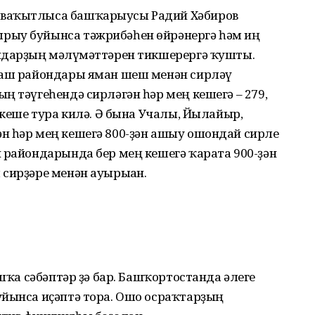
 ваҡытлыса башҡарыусы Радий Хәбиров
рыу буйынса тәжрибәһен өйрәнергә һәм иң
ндарҙың мәғлүмәттәрен тикшерергә ҡушты.
баш райондары яман шеш менән сирләү
ң тәүгеһендә сирләгән һәр мең кешегә – 279,
 кеше тура килә. Ә бына Учалы, Йылайыр,
н һәр мең кешегә 800-ҙән ашыу ошондай сирле
 райондарында бер мең кешегә ҡарата 900-ҙән
сирҙәре менән ауырыған.
ашҡа сәбәптәр ҙә бар. Башҡортостанда әлеге
уйынса иҫәптә тора. Ошо осраҡтарҙың