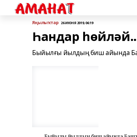
Яңылыҡтар
26 ИЮНЯ 2019, 06:19
Һандар һөйләй..
Быйылғы йылдың биш айында Баш
Быйылғы йылдың биш айында Башҡо