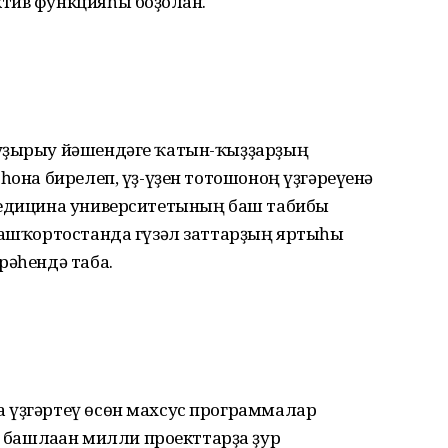
тив функцияһы боҙолған.
ыуҙырыу йәшендәге ҡатын-ҡыҙҙарҙың
һона бирелеп, үҙ-үҙен тотошоноң үҙгәреүенә
медицина университетының баш табибы
 Башҡортостанда гүзәл заттарҙың яртыһы
рәһендә таба.
 үҙгәртеү өсөн махсус программалар
ашлаған милли проекттарҙа ҙур