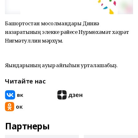
Башҡортостан мосолмандары Диниә
назаратының элекке рәйесе Нурмөхәмәт хәҙрәт
Ниғмәтуллин мәрхүм.
Яҡындарының ауыр ҡайғыһын уртаҡлашабыҙ.
Читайте нас
Партнеры