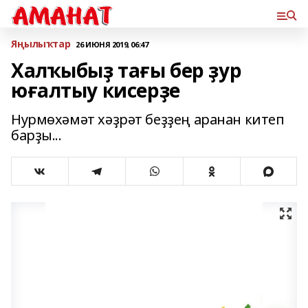
Яңылыҡтар
26 ИЮНЯ 2019, 06:47
Халҡыбыҙ тағы бер ҙур
юғалтыу кисерҙе
Нурмөхәмәт хәҙрәт беҙҙең аранан китеп
барҙы...