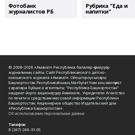
Фотобанк
Рубрика "Еда и
журналистов РБ
напитки"
© 2008-2026 «Аманат» Республика балалар-үҫмерҙәр
журналының сайты. Сайт Республиканского детско-
юношеского журнала «Аманат». Ойоштороусылары:
Башҡортостан Республикаһының Матбуғат һәм киң мәғлүмәт
саралары буйынса агентлығы; "Республика Башкортостан"
нәшриәт йорто акционерҙар йәмғиәте.. Учредители: Агентство
по печати и средствам массовой информации Республики
Башкортостан; Акционерное общество Издательский дом
«Республика Башкортостан».
Об использовании персональных данных
Телефон
8 (347) 246-31-05