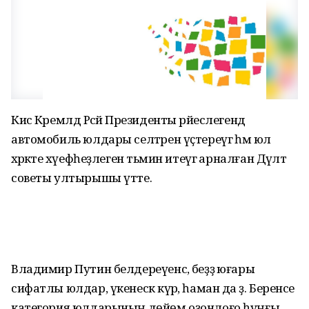
Кисә Кремлдә Рәсәй Президенты рәйеслегендә
автомобиль юлдары селтәрен үҫтереүгә һәм юл
хәрәкәте хәүефһеҙлеген тәьмин итеүгә арналған Дәүләт
советы ултырышы үтте.
Владимир Путин белдереүенсә, беҙҙә юғары
сифатлы юлдар, үкенескә күрә, һаман да әҙ. Беренсе
категория юлдарының дөйөм оҙонлоғо һуңғы