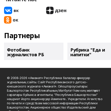
Партнеры
Фотобанк
Рубрика "Еда и
журналистов РБ
напитки"
© 2008-2026 «Аманат» Республика балалар-үҫмерҙәр
журналының сайты. Сайт Республиканского детско-
юношеского журнала «Аманат». Ойоштороусылары:
Башҡортостан Республикаһының Матбуғат һәм киң мәғлүмәт
саралары буйынса агентлығы; "Республика Башкортостан"
нәшриәт йорто акционерҙар йәмғиәте.. Учредители: Агентство
по печати и средствам массовой информации Республики
Башкортостан; Акционерное общество Издательский дом