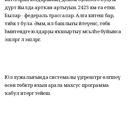
дүрт йылда артҡан-артыуын. 2423 км-ға еткән.
Былар - федераль трассалар. Алға китеш бар,
тиһәк тә була. Әммә, ил башлығы әйтеүенсә, төбәк
әһәмиәтендәге юлдарҙы яҡшыртыу мәсьәләһе буйынса
эшләргә лә эшләргә.
Юл хужалығында системалы үҙгәрештәргә өлгәшеү
өсөн төбәктәр яҡын арала махсус программа
ҡабул итергә тейеш.