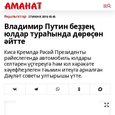
Яңылыҡтар
27 ИЮНЯ 2019, 05:45
Владимир Путин беҙҙең
юлдар тураһында дөрөҫөн
әйтте
Кисә Кремлдә Рәсәй Президенты
рәйеслегендә автомобиль юлдары
селтәрен үҫтереүгә һәм юл хәрәкәте
хәүефһеҙлеген тәьмин итеүгә арналған
Дәүләт советы ултырышы үтте.