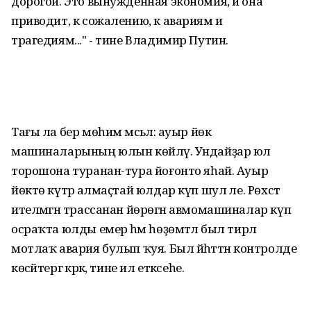
дорогой. Это вынужденная экономия, и она
приводит, к сожалению, к авариям и
трагедиям..." - тине Владимир Путин.
Тағы ла бер мөһим мәсьәлә: ауыр йөк
машиналарының юлын көйләү. Ундайҙар юл
торошона туранан-тура йоғонто яһай. Ауыр
йөктө күтәрә алмаҫтай юлдар күп шул әле. Рөхсәт
ителмәгән трассанан йөрөгән авмомашиналар күп
осраҡта юлды емерә һәм һөҙөмтәлә был тирәлә
мотлаҡ авария булып ҡуя. Был йәһәттән контролде
көсәйтергә кәрәк, тине ил етәксеһе.