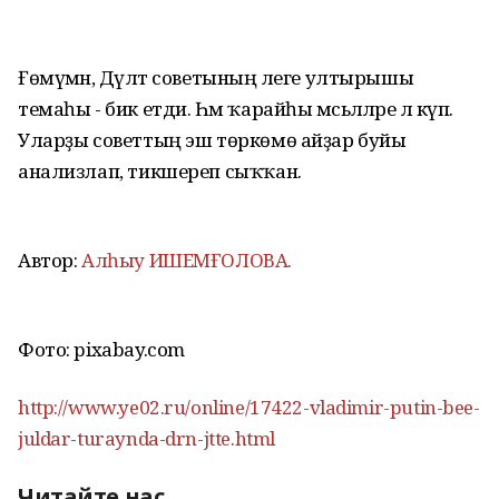
Ғөмүмән, Дәүләт советының әлеге ултырышы
темаһы - бик етди. Һәм ҡарайһы мәсьәләләре лә күп.
Уларҙы советтың эш төркөмө айҙар буйы
анализлап, тикшереп сыҡҡан.
Автор:
Алһыу ИШЕМҒОЛОВА.
Фото: pixabay.com
http://www.ye02.ru/online/17422-vladimir-putin-bee-
juldar-turaynda-drn-jtte.html
Читайте нас