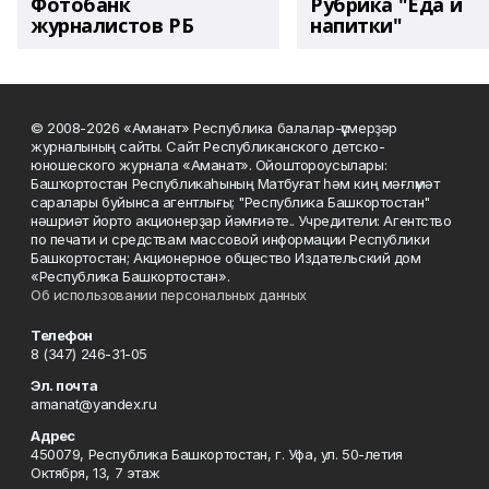
Фотобанк
Рубрика "Еда и
журналистов РБ
напитки"
© 2008-2026 «Аманат» Республика балалар-үҫмерҙәр
журналының сайты. Сайт Республиканского детско-
юношеского журнала «Аманат». Ойоштороусылары:
Башҡортостан Республикаһының Матбуғат һәм киң мәғлүмәт
саралары буйынса агентлығы; "Республика Башкортостан"
нәшриәт йорто акционерҙар йәмғиәте.. Учредители: Агентство
по печати и средствам массовой информации Республики
Башкортостан; Акционерное общество Издательский дом
«Республика Башкортостан».
Об использовании персональных данных
Телефон
8 (347) 246-31-05
Эл. почта
amanat@yandex.ru
Адрес
450079, Республика Башкортостан, г. Уфа, ул. 50-летия
Октября, 13, 7 этаж