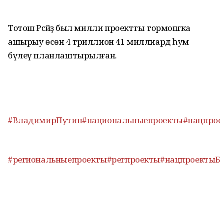
Тотош Рәсәйҙә был милли проектты тормошҡа
ашырыу өсөн 4 триллион 41 миллиард һум
бүлеү планлаштырылған.
#ВладимирПутин
#национальныепроекты
#нацпро
#региональныепроекты
#регпроекты
#нацпроекты