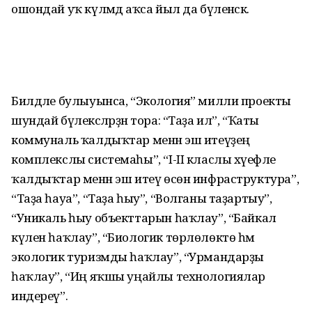
ошондай уҡ күләмдә аҡса йыл да бүленәсәк.
Билдәле булыуынса, “Экология” милли проекты
шундай бүлексәләрҙән тора: “Таҙа ил”, “Ҡаты
коммуналь ҡалдыҡтар менән эш итеүҙең
комплекслы системаһы”, “I-II класлы хәүефле
ҡалдыҡтар менән эш итеү өсөн инфраструктура”,
“Таҙа һауа”, “Таҙа һыу”, “Волганы таҙартыу”,
“Уникаль һыу объекттарын һаҡлау”, “Байкал
күлен һаҡлау”, “Биологик төрлөлөктө һәм
экологик туризмды һаҡлау”, “Урмандарҙы
һаҡлау”, “Иң яҡшы уңайлы технологиялар
индереү”.