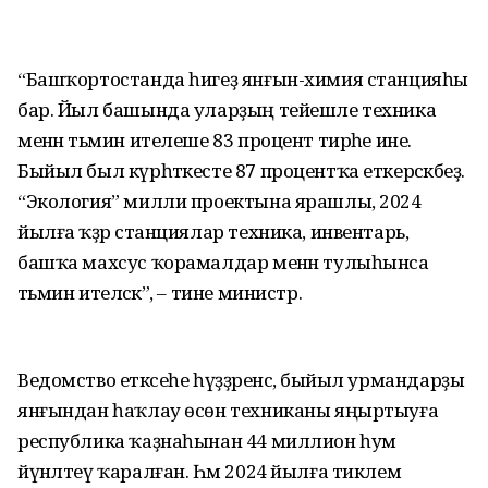
“Башҡортостанда һигеҙ янғын-химия станцияһы
бар. Йыл башында уларҙың тейешле техника
менән тәьмин ителеше 83 процент тирәһе ине.
Быйыл был күрһәткесте 87 процентҡа еткерәсәкбеҙ.
“Экология” милли проектына ярашлы, 2024
йылға ҡәҙәр станциялар техника, инвентарь,
башҡа махсус ҡорамалдар менән тулыһынса
тәьмин ителәсәк”, – тине министр.
Ведомство етәксеһе һүҙҙәренсә, быйыл урмандарҙы
янғындан һаҡлау өсөн техниканы яңыртыуға
республика ҡаҙнаһынан 44 миллион һум
йүнәлтеү ҡаралған. Һәм 2024 йылға тиклем