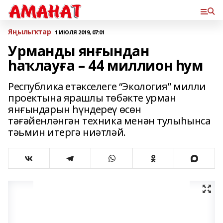
Яңылыҡтар
1 ИЮЛЯ 2019, 07:01
Урманды янғындан
һаҡлауға – 44 миллион һум
Республика етәкселеге “Экология” милли
проектына ярашлы төбәкте урман
янғындарын һүндереү өсөн
тәғәйенләнгән техника менән тулыһынса
тәьмин итергә ниәтләй.