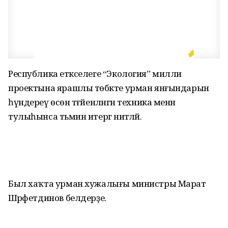
Республика етәкселеге “Экология” милли
проектына ярашлы төбәкте урман янғындарын
һүндереү өсөн тәғәйенләнгән техника менән
тулыһынса тәьмин итергә ниәтләй.
Был хаҡта урман хужалығы министры Марат
Шәрәфетдинов белдерҙе.