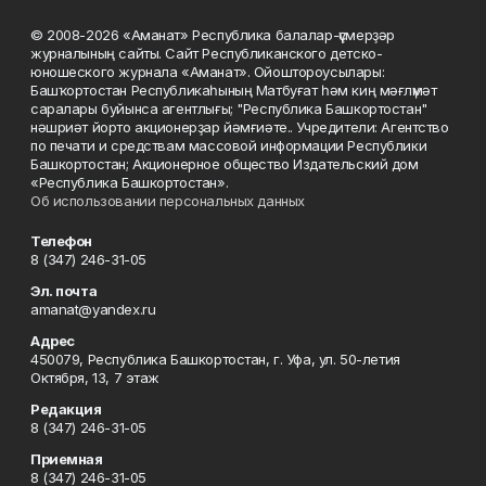
© 2008-2026 «Аманат» Республика балалар-үҫмерҙәр
журналының сайты. Сайт Республиканского детско-
юношеского журнала «Аманат». Ойоштороусылары:
Башҡортостан Республикаһының Матбуғат һәм киң мәғлүмәт
саралары буйынса агентлығы; "Республика Башкортостан"
нәшриәт йорто акционерҙар йәмғиәте.. Учредители: Агентство
по печати и средствам массовой информации Республики
Башкортостан; Акционерное общество Издательский дом
«Республика Башкортостан».
Об использовании персональных данных
Телефон
8 (347) 246-31-05
Эл. почта
amanat@yandex.ru
Адрес
450079, Республика Башкортостан, г. Уфа, ул. 50-летия
Октября, 13, 7 этаж
Редакция
8 (347) 246-31-05
Приемная
8 (347) 246-31-05