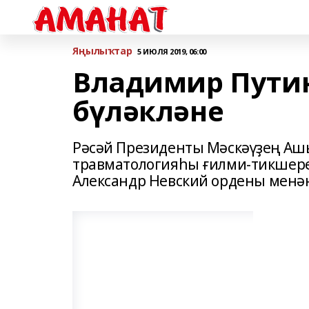
Яңылыҡтар
5 ИЮЛЯ 2019, 06:00
Владимир Пути
бүләкләне
Рәсәй Президенты Мәскәүҙең Аш
травматологияһы ғилми-тикшер
Александр Невский ордены менән