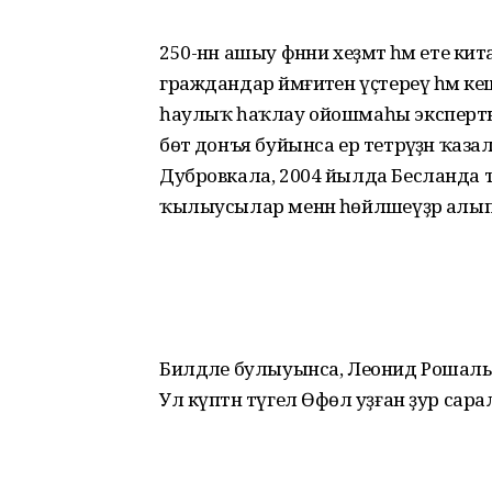
250-нән ашыу фәнни хеҙмәт һәм ете 
граждандар йәмғиәтен үҫтереү һәм к
һаулыҡ һаҡлау ойошмаһы эксперты,
бөтә донъя буйынса ер тетрәүҙән ҡаз
Дубровкала, 2004 йылда Бесланда
ҡылыусылар менән һөйләшеүҙәр алып 
Билдәле булыуынса, Леонид Рошаль
Ул күптән түгел Өфөлә уҙған ҙур са