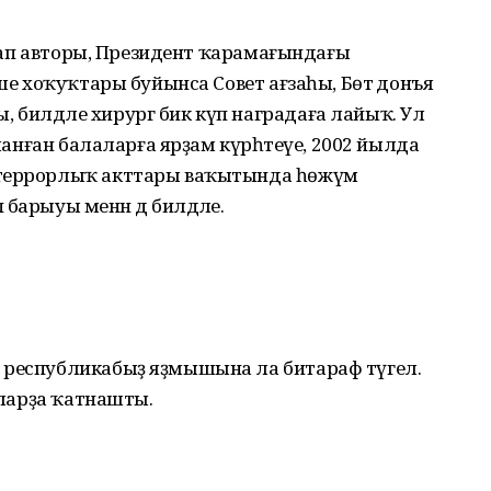
китап авторы, Президент ҡарамағындағы
еше хоҡуҡтары буйынса Совет ағзаһы, Бөтә донъя
 билдәле хирург бик күп наградаға лайыҡ. Ул
аланған балаларға ярҙам күрһәтеүе, 2002 йылда
 террорлыҡ акттары ваҡытында һөжүм
барыуы менән дә билдәле.
 республикабыҙ яҙмышына ла битараф түгел.
раларҙа ҡатнашты.