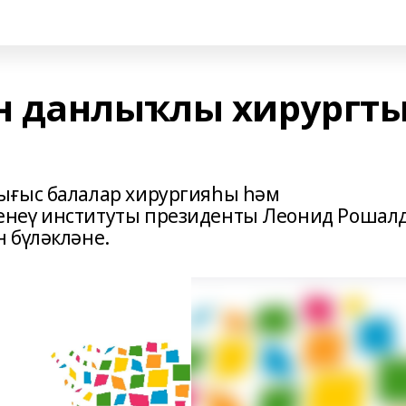
н данлыҡлы хирургт
ығыс балалар хирургияһы һәм
енеү институты президенты Леонид Рошал
 бүләкләне.