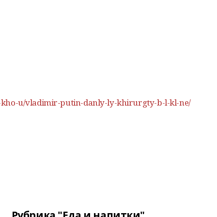
m-kho-u/vladimir-putin-danly-ly-khirurgty-b-l-kl-ne/
Рубрика "Еда и напитки"