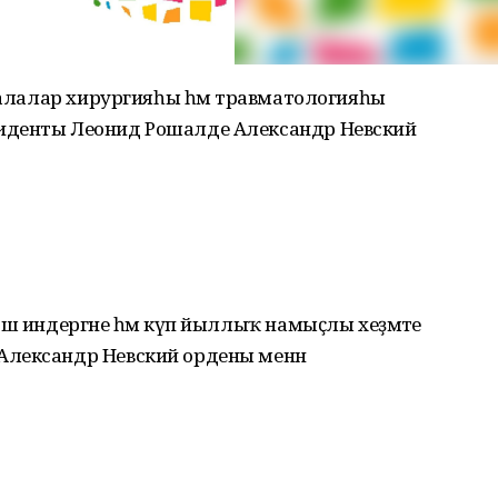
 балалар хирургияһы һәм травматологияһы
иденты Леонид Рошалде Александр Невский
өш индергәне һәм күп йыллыҡ намыҫлы хеҙмәте
Александр Невский ордены менән