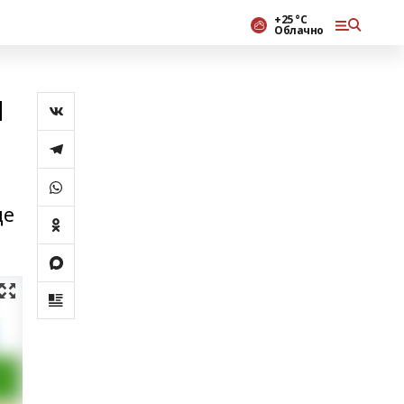
+25 °С
Облачно
ы
де