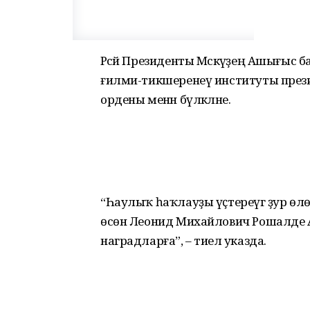
Рәсәй Президенты Мәскәүҙең Ашығыс
ғилми-тикшеренеү институты през
ордены менән бүләкләне.
“Һаулыҡ һаҡлауҙы үҫтереүгә ҙур өл
өсөн Леонид Михайлович Рошалде 
наградларға”, – тиелә указда.