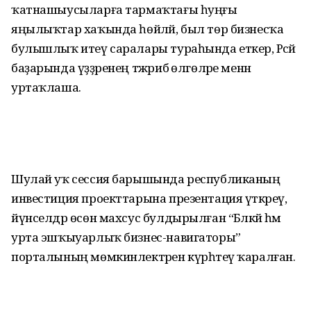
ҡатнашыусыларға тармаҡтағы һуңғы
яңылыҡтар хаҡында һөйләй, был төр бизнесҡа
булышлыҡ итеү саралары тураһында еткерә, Рәсәй
баҙарында үҙҙәренең тәжрибә өлгөләре менән
уртаҡлаша.
Шулай уҡ сессия барышында республиканың
инвестиция проекттарына презентация үткәреү,
йүнселдәр өсөн махсус булдырылған “Бәләкәй һәм
урта эшҡыуарлыҡ бизнес-навигаторы”
порталының мөмкинлектәрен күрһәтеү ҡаралған.