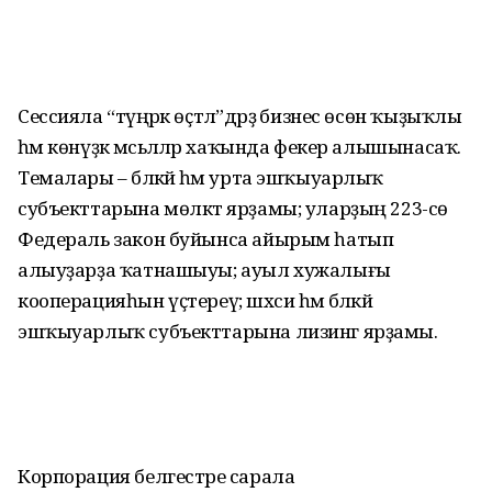
Сессияла “түңәрәк өҫтәл”дәрҙә бизнес өсөн ҡыҙыҡлы
һәм көнүҙәк мәсьәләләр хаҡында фекер алышынасаҡ.
Темалары – бәләкәй һәм урта эшҡыуарлыҡ
субъекттарына мөлкәт ярҙамы; уларҙың 223-сө
Федераль закон буйынса айырым һатып
алыуҙарҙа ҡатнашыуы; ауыл хужалығы
кооперацияһын үҫтереү; шәхси һәм бәләкәй
эшҡыуарлыҡ субъекттарына лизинг ярҙамы.
Корпорация белгестәре сарала