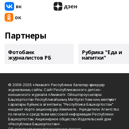
Партнеры
Фотобанк
Рубрика "Еда и
журналистов РБ
напитки"
© 2008-2026 «Аманат» Республика балалар-үҫмерҙәр
журналының сайты. Сайт Республиканского детско-
юношеского журнала «Аманат». Ойоштороусылары:
Башҡортостан Республикаһының Матбуғат һәм киң мәғлүмәт
саралары буйынса агентлығы; "Республика Башкортостан"
нәшриәт йорто акционерҙар йәмғиәте.. Учредители: Агентство
по печати и средствам массовой информации Республики
Башкортостан; Акционерное общество Издательский дом
«Республика Башкортостан».
Об использовании персональных данных