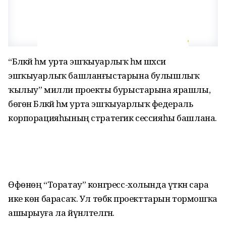
“Бәләкәй һәм урта эшҡыуарлыҡ һәм шәхси
эшҡыуарлыҡ башланғыстарына булышлыҡ
ҡылыу” милли проекты бурыстарына ярашлы,
бөгөн Бәләкәй һәм урта эшҡыуарлыҡ федераль
корпорацияһының стратегик сессияһы башлана.
Өфөнөң “Торатау” конгресс-холында үткән сара
ике көн барасаҡ. Ул төбәк проекттарын тормошҡа
ашырыуға ла йүнәлтелгән.