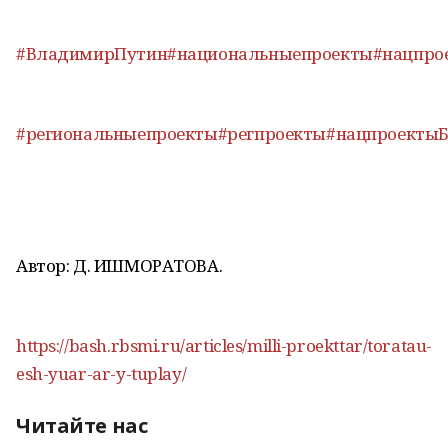
#ВладимирПутин
#национальныепроекты
#нацпро
#региональныепроекты
#регпроекты
#нацпроекты
Автор: Д. ИШМОРАТОВА.
https://bash.rbsmi.ru/articles/milli-proekttar/toratau-
esh-yuar-ar-y-tuplay/
Читайте нас