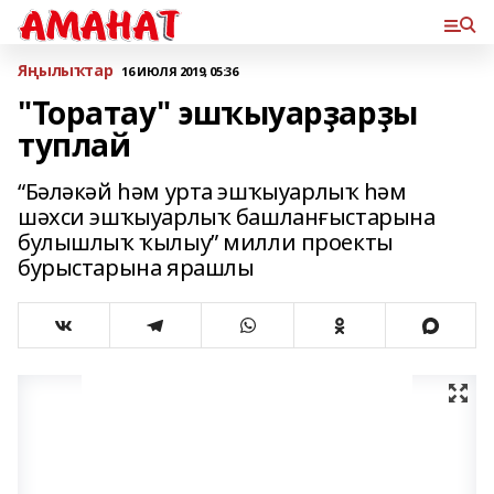
Яңылыҡтар
16 ИЮЛЯ 2019, 05:36
"Торатау" эшҡыуарҙарҙы
туплай
“Бәләкәй һәм урта эшҡыуарлыҡ һәм
шәхси эшҡыуарлыҡ башланғыстарына
булышлыҡ ҡылыу” милли проекты
бурыстарына ярашлы