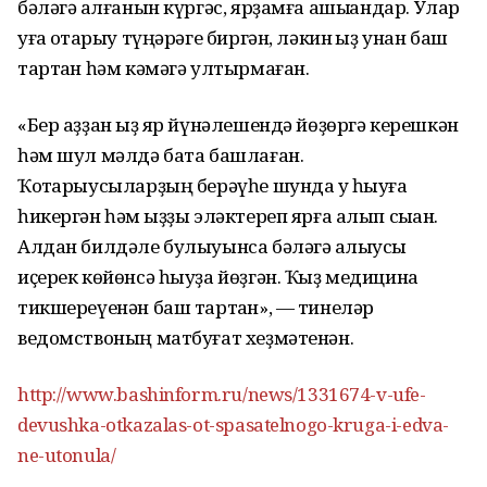
бәләгә ҡалғанын күргәс, ярҙамға ашыҡҡандар. Улар
уға ҡотҡарыу түңәрәге биргән, ләкин ҡыҙ унан баш
тартҡан һәм кәмәгә ултырмаған.
«Бер аҙҙан ҡыҙ яр йүнәлешендә йөҙөргә керешкән
һәм шул мәлдә бата башлаған.
Ҡотҡарыусыларҙың берәүһе шунда уҡ һыуға
һикергән һәм ҡыҙҙы эләктереп ярға алып сыҡҡан.
Алдан билдәле булыуынса бәләгә ҡалыусы
иҫерек көйөнсә һыуҙа йөҙгән. Ҡыҙ медицина
тикшереүенән баш тартҡан», — тинеләр
ведомствоның матбуғат хеҙмәтенән.
http://www.bashinform.ru/news/1331674-v-ufe-
devushka-otkazalas-ot-spasatelnogo-kruga-i-edva-
ne-utonula/