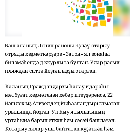
Баш ҡаланың Ленин районы Эҙләү-ҡотҡарыу
отряды хеҙмәткәрҙәре «Затон» ял зонаһы
биләмәһендә дежурлыҡта булған. Улар рәсми
пляждан ситтә йөҙгән ҡыҙҙы ҡотҡарған.
Ҡаланың Граждандарҙы һаҡлау идараһы
мәтбуғат хеҙмәтенән хәбәр итеүҙәренсә, 22
йәшлек ҡыҙ Ағиҙелдең йыһазландырылмаған
урынында йөҙгән. Ул һыу ятҡылығының
уртаһына барып еткән һәм сәсәй башлаған.
Ҡотҡарыусылар уны байтаҡтан күҙәткән һәм