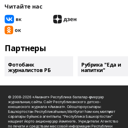
Читайте нас
Партнеры
Фотобанк
Рубрика "Еда и
журналистов РБ
напитки"
© 2008-2026 «Аманат» Республика балалар-үҫмерҙәр
журналының сайты. Сайт Республиканского детско-
юношеского журнала «Аманат». Ойоштороусылары:
Башҡортостан Республикаһының Матбуғат һәм киң мәғлүмәт
саралары буйынса агентлығы; "Республика Башкортостан"
нәшриәт йорто акционерҙар йәмғиәте.. Учредители: Агентство
по печати и средствам массовой информации Республики