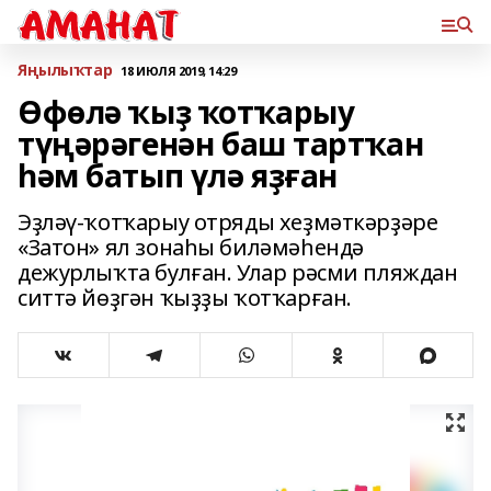
Яңылыҡтар
18 ИЮЛЯ 2019, 14:29
Өфөлә ҡыҙ ҡотҡарыу
түңәрәгенән баш тартҡан
һәм батып үлә яҙған
Эҙләү-ҡотҡарыу отряды хеҙмәткәрҙәре
«Затон» ял зонаһы биләмәһендә
дежурлыҡта булған. Улар рәсми пляждан
ситтә йөҙгән ҡыҙҙы ҡотҡарған.