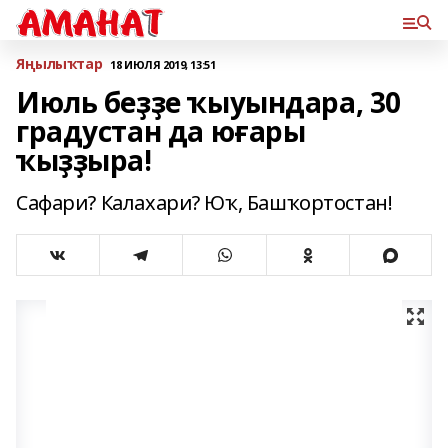
Яңылыҡтар
18 ИЮЛЯ 2019, 13:51
Июль беҙҙе ҡыуындара, 30
градустан да юғары
ҡыҙҙыра!
Сафари? Калахари? Юҡ, Башҡортостан!