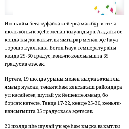
Июнь айы беҙгә күфәйкә кейергә мәжбүр итте, ә
июль көньяҡ эҫеһе менән ҡыуандыра. Алдағы өс
көндә ҡыҫҡа ваҡытлы ямғырҙар менән эҫе һауа
торошо күҙаллана. Бөгөн Һауа температураһы
көндөҙ 25-30 градус, көньяҡ-көнсығышта 35
градусҡа етәсәк.
Иртәгә, 19 июлдә урыны менән ҡыҫҡа ваҡытлы
ямғыр яуасаҡ, төньяҡ һәм көнсығыш райондарҙа
ул көсәйәсәк, шулай уҡ йәшенле ямғыр, боҙ
борсаҡ көтөлә. Төндә 17-22, көндөҙ 25-30, көньяҡ-
көнсығышта 35 градусҡаса эҫетәсәк.
20 июлдә иһә шулай уҡ эҫе һәм ҡыҫҡа ваҡытлы