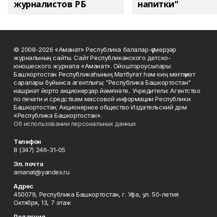
журналистов РБ
напитки"
© 2008-2026 «Аманат» Республика балалар-үҫмерҙәр
журналының сайты. Сайт Республиканского детско-
юношеского журнала «Аманат». Ойоштороусылары:
Башҡортостан Республикаһының Матбуғат һәм киң мәғлүмәт
саралары буйынса агентлығы; "Республика Башкортостан"
нәшриәт йорто акционерҙар йәмғиәте.. Учредители: Агентство
по печати и средствам массовой информации Республики
Башкортостан; Акционерное общество Издательский дом
«Республика Башкортостан».
Об использовании персональных данных
Телефон
8 (347) 246-31-05
Эл. почта
amanat@yandex.ru
Адрес
450079, Республика Башкортостан, г. Уфа, ул. 50-летия
Октября, 13, 7 этаж
Редакция