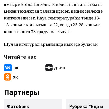
ямғыр көтөлә. Ел көньяҡ-көнсығыштан, ваҡыты
менән төньяҡтан талғын иҫәсәк, йәшен мәлендә
киҫкенләшәсәк. Һауа температураһы төндә 13-
18, көньяҡ-көнсығышта 22, көндөҙ 23-28, көньяҡ-
көнсығышта 33 градусҡа етәсәк.
Шулай итеп урал аръяғында ныҡ эҫе буласаҡ.
Читайте нас
Партнеры
Фотобанк
Рубрика "Еда и