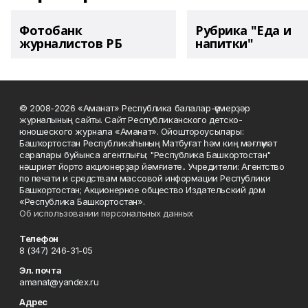
Фотобанк
Рубрика "Еда и
журналистов РБ
напитки"
© 2008-2026 «Аманат» Республика балалар-үҫмерҙәр
журналының сайты. Сайт Республиканского детско-
юношеского журнала «Аманат». Ойоштороусылары:
Башҡортостан Республикаһының Матбуғат һәм киң мәғлүмәт
саралары буйынса агентлығы; "Республика Башкортостан"
нәшриәт йорто акционерҙар йәмғиәте.. Учредители: Агентство
по печати и средствам массовой информации Республики
Башкортостан; Акционерное общество Издательский дом
«Республика Башкортостан».
Об использовании персональных данных
Телефон
8 (347) 246-31-05
Эл. почта
amanat@yandex.ru
Адрес