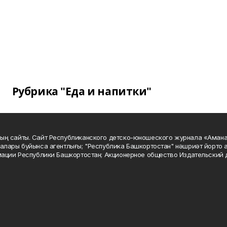
Рубрика "Еда и напитки"
ың сайты. Сайт Республиканского детско-юношеского журнала «Аман
алары буйынса агентлығы; "Республика Башкортостан" нәшриәт йорто а
мации Республики Башкортостан; Акционерное общество Издательский