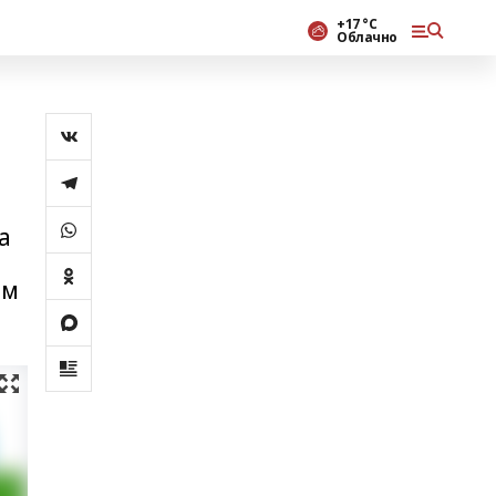
+17 °С
Облачно
а
ом