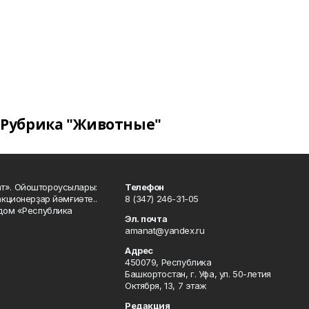
Рубрика "Животные"
ат». Ойоштороусылары:
Телефон
кционерҙар йәмғиәте..
8 (347) 246-31-05
 дом «Республика
Эл. почта
amanat@yandex.ru
Адрес
450079, Республика
Башкортостан, г. Уфа, ул. 50-летия
Октября, 13, 7 этаж
Редакция