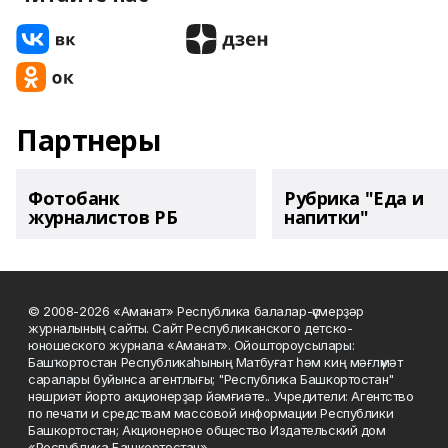
Партнеры
Фотобанк
Рубрика "Еда и
журналистов РБ
напитки"
© 2008-2026 «Аманат» Республика балалар-үҫмерҙәр
журналының сайты. Сайт Республиканского детско-
юношеского журнала «Аманат». Ойоштороусылары:
Башҡортостан Республикаһының Матбуғат һәм киң мәғлүмәт
саралары буйынса агентлығы; "Республика Башкортостан"
нәшриәт йорто акционерҙар йәмғиәте.. Учредители: Агентство
по печати и средствам массовой информации Республики
Башкортостан; Акционерное общество Издательский дом
«Республика Башкортостан».