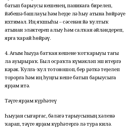
батып барыусы кешенең, паникаға бирелеп,
йәбешә башлауы һәм һеҙҙе лә һыу аҫтына һөйрәүе
ихтимал. Иң яҡшыһы – сәсенән йә ҡултыҡ
аҫтынан эләктереп алыу һәм салҡан әйләндереп,
ярға ҡарай һөйрәү.
4. Ағым һыуҙа батҡан кешене ҡотҡарыуы тағы
ла ауырыраҡ. Был осраҡта күмәкләп эш итергә
кәрәк. Ҡулға-ҡул тотоношоп, бер рәткә теҙелеп
торорға һәм иң һуңғы кеше батып барыусыға
ярҙам итә.
Тәүге ярҙам күрһәтеү
Һыуҙан сығарғас, бәләгә тарыусының хәленә
ҡарап, тәүге ярҙам күрһәтергә лә тура килә.