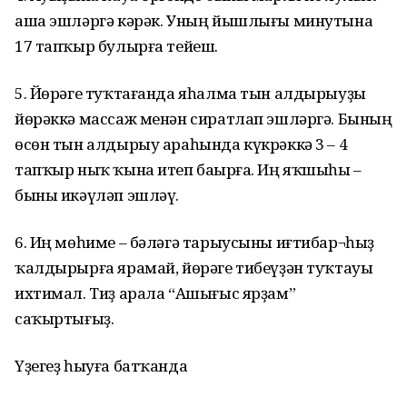
аша эшләргә кәрәк. Уның йышлығы минутына
17 тапҡыр булырға тейеш.
5. Йөрәге туҡтағанда яһалма тын алдырыуҙы
йөрәккә массаж менән сиратлап эшләргә. Бының
өсөн тын алдырыу араһында күкрәккә 3 – 4
тапҡыр ныҡ ҡына итеп баҫырға. Иң яҡшыһы –
быны икәүләп эшләү.
6. Иң мөһиме – бәләгә тарыусыны иғтибар¬һыҙ
ҡалдырырға ярамай, йөрәге тибеүҙән туҡтауы
ихтимал. Тиҙ арала “Ашығыс ярҙам”
саҡыртығыҙ.
Үҙегеҙ һыуға батҡанда