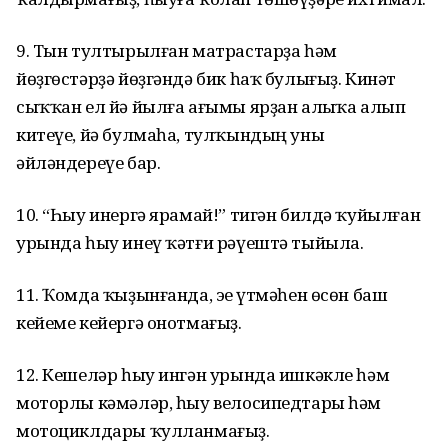
9. Тын тултырылған матрастарҙа һәм
йөҙгөстәрҙә йөҙгәндә бик һаҡ булығыҙ. Кинәт
сыҡҡан ел йә йылға ағымы ярҙан алыҫҡа алып
китеүе, йә булмаһа, тулҡындың уны
әйләндереүе бар.
10. “Һыу инергә ярамай!” тигән билдә ҡуйылған
урында һыу инеү ҡәтғи рәүештә тыйыла.
11. Ҡомда ҡыҙынғанда, эҫе үтмәһен өсөн баш
кейеме кейергә онотмағыҙ.
12. Кешеләр һыу ингән урында ишкәкле һәм
моторлы кәмәләр, һыу велосипедтары һәм
мотоциклдары ҡулланмағыҙ.