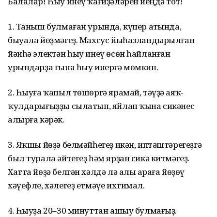
Балалар! Һыу инеү ҡағиҙәләрен иҫеңдә тот!
1. Таныш булмаған урында, күпер аҫтында,
быуала йөҙмәгеҙ. Махсус йыһазландырылған
йәиһә электән һыу инеү өсөн һайланған
урындарҙа ғына һыу инергә мөмкин.
2. Һыуға ҡапыл төшөргә ярамай, тәүҙә аяҡ-
ҡулдарығыҙҙы сылатып, яйлап ҡына сикәнес
алырға кәрәк.
3. Яҡшы йөҙә белмәйһегеҙ икән, иптәштәрегеҙгә
был турала әйтегеҙ һәм ярҙан сикә китмәгеҙ.
Хатта йөҙә белгән хәлдә лә алыҫ араға йөҙөү
хәүефле, хәлегеҙ етмәүе ихтимал.
4. Һыуҙа 20–30 минуттан ашыу булмағыҙ.