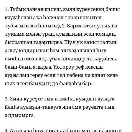
1. Тубыҡланған килеш, зыян күреүсенең башы
кәүҙәһенән аҫҡа һәленеп торорлоҡ итеп,
тубығығыҙға һалығыҙ, 2. Бармаҡты яулыҡ йә
туҡыма менән урап, ауыҙының эсен ҡомдан,
бысраҡтан таҙартырға. Шул уҡ ваҡытта тын
алыу юлдарынан һәм ашҡаҙанынан һыу
сыҡһын өсөн йөҙтүбән әйләндереп, кәүҙәһенә
баҫып-баҫып алырға. Ҡоҫтороу рефлексын
әүҙемләштереү өсөн тел төбөнә лә кинәт кенә
ныҡ итеп баҫыуҙың да файҙаһы бар.
3. Зыян күреүсе тын алмаһа, ауыҙҙан-ауыҙға
йәиһә ауыҙҙан-танауға яһалма рәүештә тын
алдырырға.
4. Ауыҙына һауа өргәндә быны марля йә яулыҡ