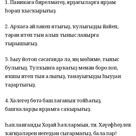
1. Паникаға бирелмәгеҙ, ярҙағыларға ярҙам
һорап ҡысҡырығыҙ.
2. Арҡаға әйләнеп ятығыҙ, ҡулығыҙҙы йәйеп,
тәрән итеп тын алып тынысланырға
тырышығыҙ.
3. Һыу йотоп сәсәгәндә лә, иң мөһиме, тыныс
булығыҙ. Тулҡынға арҡағыҙ менән боролоп,
яҡшы итеп тын алығыҙ, танауығыҙҙы һыуҙан
таҙартығыҙ.
4. Хәлегеҙ бөтә башлағанын тойһағыҙ,
башҡаларҙы ярҙамға саҡырығыҙ.
Һаҡланғанды Хоҙай һаҡлармын, ти. Хәүефһеҙлек
ҡағиҙәләрен иҫегеҙҙән сығармағыҙ, балалар!