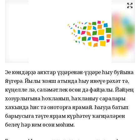
Эҫе көндәрҙә аяҡтар үҙҙәренән-үҙҙәре һыу буйына
йүгерә. Йылы ҡояш аҫтында һыу инеүе рәхәт тә,
күңелле лә, сәләмәтлек өсөн дә файҙалы. Йәйҙең
хозурлығына һоҡланып, һаҡланыу саралары
хаҡында һис тә оноторға ярамай. Һыуҙа батып
барыусыға тәүге ярҙам күрһәтеү ҡағиҙәләрен
белеү һәр кем өсөн мөһим.