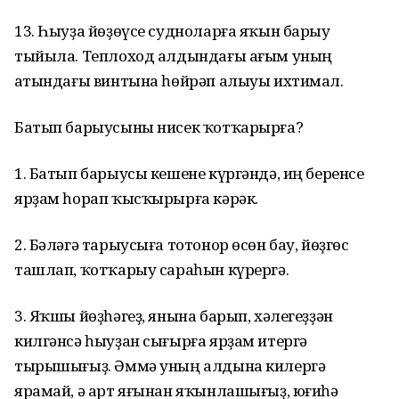
13. Һыуҙа йөҙөүсе судноларға яҡын барыу
тыйыла. Теплоход алдындағы ағым уның
аҫтындағы винтына һөйрәп алыуы ихтимал.
Батып барыусыны нисек ҡотҡарырға?
1. Батып барыусы кешене күргәндә, иң беренсе
ярҙам һорап ҡысҡырырға кәрәк.
2. Бәләгә тарыусыға тотонор өсөн бау, йөҙгөс
ташлап, ҡотҡарыу сараһын күрергә.
3. Яҡшы йөҙһәгеҙ, янына барып, хәлегеҙҙән
килгәнсә һыуҙан сығырға ярҙам итергә
тырышығыҙ. Әммә уның алдына килергә
ярамай, ә арт яғынан яҡынлашығыҙ, юғиһә