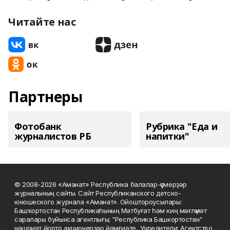
Читайте нас
Партнеры
Фотобанк
Рубрика "Еда и
журналистов РБ
напитки"
© 2008-2026 «Аманат» Республика балалар-үҫмерҙәр
журналының сайты. Сайт Республиканского детско-
юношеского журнала «Аманат». Ойоштороусылары:
Башҡортостан Республикаһының Матбуғат һәм киң мәғлүмәт
саралары буйынса агентлығы; "Республика Башкортостан"
нәшриәт йорто акционерҙар йәмғиәте.. Учредители: Агентство