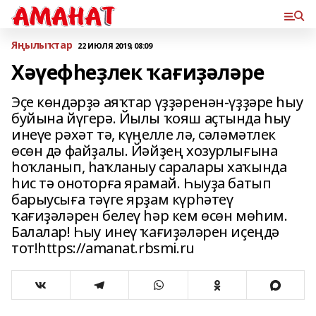
Яңылыҡтар
22 ИЮЛЯ 2019, 08:09
Хәүефһеҙлек ҡағиҙәләре
Эҫе көндәрҙә аяҡтар үҙҙәренән-үҙҙәре һыу
буйына йүгерә. Йылы ҡояш аҫтында һыу
инеүе рәхәт тә, күңелле лә, сәләмәтлек
өсөн дә файҙалы. Йәйҙең хозурлығына
һоҡланып, һаҡланыу саралары хаҡында
һис тә оноторға ярамай. Һыуҙа батып
барыусыға тәүге ярҙам күрһәтеү
ҡағиҙәләрен белеү һәр кем өсөн мөһим.
Балалар! Һыу инеү ҡағиҙәләрен иҫеңдә
тот!https://amanat.rbsmi.ru