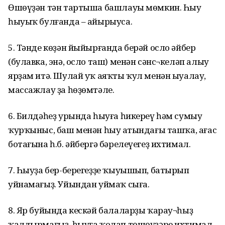
Өшөүҙән тән тартыша башлауы мөмкин. Һыу
һыуыҡ булғанда – айырыуса.
5. Тәнде көҙән йыйырғанда берәй осло әйбер
(булавка, энә, осло таш) менән сәнс¬келәп алыу
ярҙам итә. Шулай уҡ аяҡты ҡул менән ыуалау,
массажлау ҙа һөҙөмтәле.
6. Билдәһеҙ урында һыуға һикереү һәм сумыу
ҡурҡыныс, баш менән һыу аҫтындағы ташҡа, ағас
ботағына һ.б. әйбергә бәрелеүегеҙ ихтимал.
7. Һыуҙа бер-берегеҙҙе ҡыуышып, батырып
уйнамағыҙ. Уйындан уймаҡ сыға.
8. Яр буйында кескәй балаларҙы ҡарау¬һыҙ
ҡалдырмағыҙ, һыуға ҡолап төшөүҙәре ихтимал.