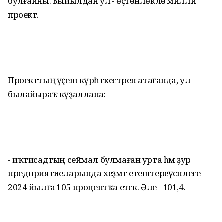
булғайны. Быйылдан ул - өҫтөнлөклө милли
проект.
Проекттың үҫеш күрһәткестәрен атағанда, ул
былайыраҡ күҙаллана:
- иҡтисадтың сеймал булмаған урта һәм ҙур
предприятиеларында хеҙмәт етештереүсәнлеге
2024 йылға 105 процентҡа етәсәк. Әле - 101,4.