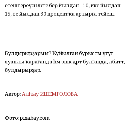
етештереүсәнлеге бер йылдан - 10, ике йылдан -
15, өс йылдан 30 процентҡа артырға тейеш.
Булдырырҙармы? Ҡуйылған бурысты үтәүгә
яуаплы ҡарағанда һәм эшкә дәрт булғанда, әлбиттә,
булдырырҙар.
Автор:
Алһыу ИШЕМҒОЛОВА.
Фото: pixabay.com