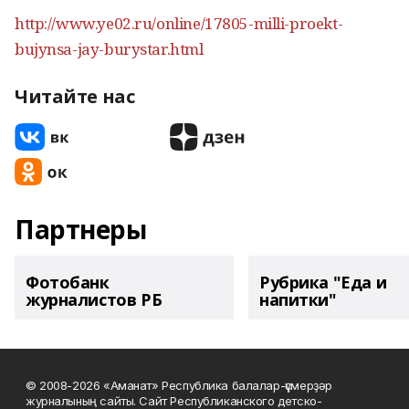
http://www.ye02.ru/online/17805-milli-proekt-
bujynsa-jay-burystar.html
Читайте нас
Партнеры
Фотобанк
Рубрика "Еда и
журналистов РБ
напитки"
© 2008-2026 «Аманат» Республика балалар-үҫмерҙәр
журналының сайты. Сайт Республиканского детско-