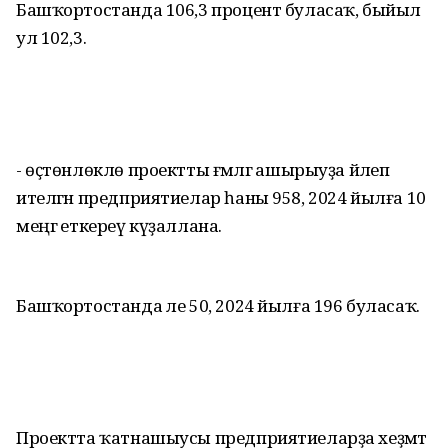
Башҡортостанда 106,3 процент буласаҡ, быйыл
ул 102,3.
- өҫтөнлөклө проектты ғәмәлгә ашырыуҙа йәлеп
ителгән предприятиелар һаны 958, 2024 йылға 10
меңгә еткереү күҙаллана.
Башҡортостанда әле 50, 2024 йылға 196 буласаҡ.
Проектта ҡатнашыусы предприятиеларҙа хеҙмәт