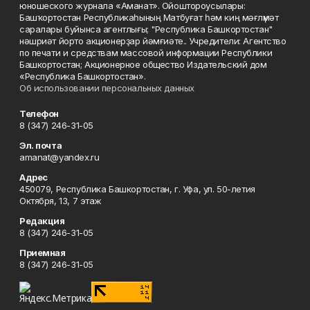
юношеского журнала «Аманат». Ойоштороусылары:
Башҡортостан Республикаһының Матбуғат һәм киң мәғлүмәт
саралары буйынса агентлығы; "Республика Башкортостан"
нәшриәт йорто акционерҙар йәмғиәте.. Учредители: Агентство
по печати и средствам массовой информации Республики
Башкортостан; Акционерное общество Издательский дом
«Республика Башкортостан».
Об использовании персональных данных
Телефон
8 (347) 246-31-05
Эл. почта
amanat@yandex.ru
Адрес
450079, Республика Башкортостан, г. Уфа, ул. 50-летия
Октября, 13, 7 этаж
Редакция
8 (347) 246-31-05
Приемная
8 (347) 246-31-05