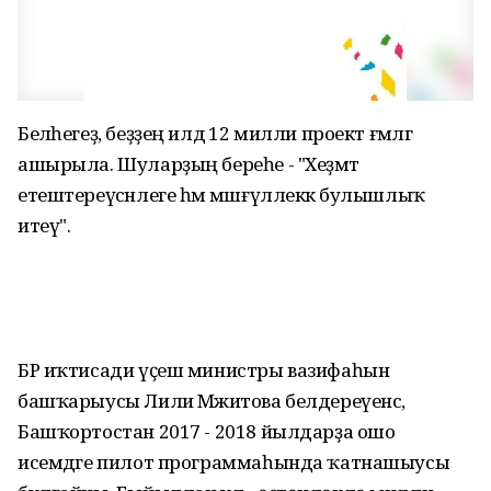
Беләһегеҙ, беҙҙең илдә 12 милли проект ғәмәлгә
ашырыла. Шуларҙың береһе - "Хеҙмәт
етештереүсәнлеге һәм мәшғүллеккә булышлыҡ
итеү".
БР иҡтисади үҫеш министры вазифаһын
башҡарыусы Лилиә Мәжитова белдереүенсә,
Башҡортостан 2017 - 2018 йылдарҙа ошо
исемдәге пилот программаһында ҡатнашыусы