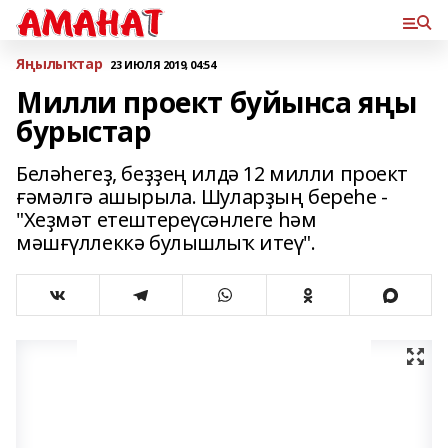
Яңылыҡтар
23 ИЮЛЯ 2019, 04:54
Милли проект буйынса яңы
бурыстар
Беләһегеҙ, беҙҙең илдә 12 милли проект
ғәмәлгә ашырыла. Шуларҙың береһе -
"Хеҙмәт етештереүсәнлеге һәм
мәшғүллеккә булышлыҡ итеү".