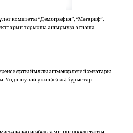
үләт комитеты “Демография”, “Мәғариф”,
оекттарын тормошҡа ашырыуҙа ҡатнаша.
ренсе ярты йыллыҡ эшмәкәрлеге йомғаҡтары
 Унда шулай уҡ киләсәккә бурыстар
әсьәләләр иҫәбендә милли проекттарҙы