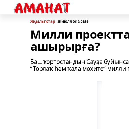
Яңылыҡтар
25 ИЮЛЯ 2019, 04:54
Милли проектт
ашырырға?
Башҡортостандың Сауҙа буйынса 
“Торлаҡ һәм ҡала мөхите” милл