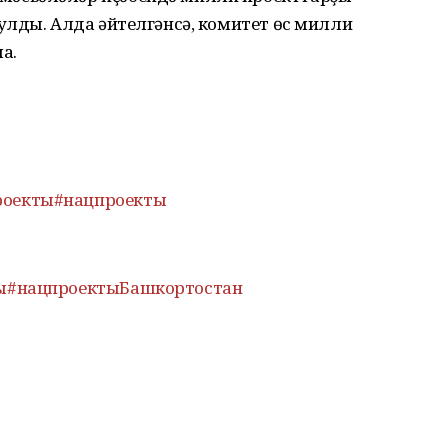
улды. Алда әйтелгәнсә, комитет өс милли
а.
роекты
#нацпроекты
ы
#нацпроектыБашкортостан