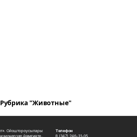
Рубрика "Животные"
ат». Ойоштороусылары:
Телефон
кционерҙар йәмғиәте..
8 (347) 246-31-05