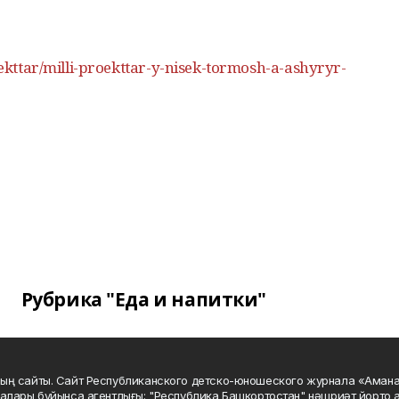
roekttar/milli-proekttar-y-nisek-tormosh-a-ashyryr-
Рубрика "Еда и напитки"
ың сайты. Сайт Республиканского детско-юношеского журнала «Аман
алары буйынса агентлығы; "Республика Башкортостан" нәшриәт йорто а