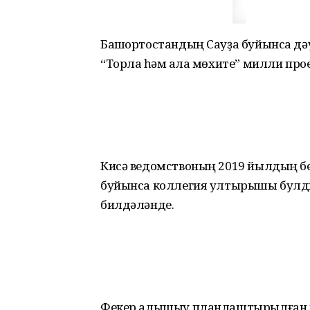
Башҡортостандың Сауҙа буйынса дә
“Торлаҡ һәм ҡала мөхите” милли пр
Кисә ведомствоның 2019 йылдың бе
буйынса коллегия ултырышы булды.
билдәләнде.
Фекер алышыу планлаштырылған м