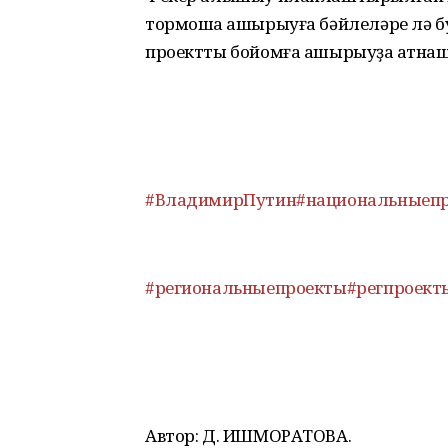
тормошҡа ашырыуға бәйлеләре лә б
проектты бойомға ашырыуҙа ҡатнаш
#ВладимирПутин
#национальныеп
#региональныепроекты
#регпроект
Автор: Д. ИШМОРАТОВА.