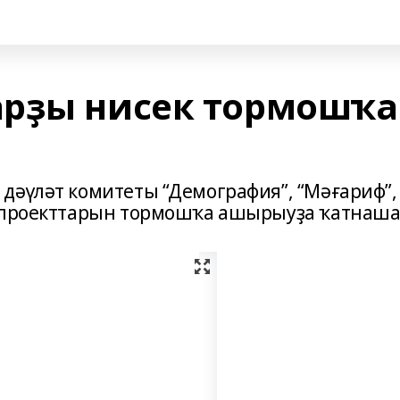
арҙы нисек тормошҡа
дәүләт комитеты “Демография”, “Мәғариф”,
и проекттарын тормошҡа ашырыуҙа ҡатнаша