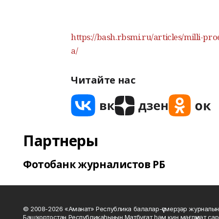
https://bash.rbsmi.ru/articles/milli-p
a/
Читайте нас
Партнеры
Фотобанк журналистов РБ
© 2008-2026 «Аманат» Республика балалар-үҫмерҙәр журналын
Башҡортостан Республикаһының Матбуғат һәм киң мәғлүмәт сар