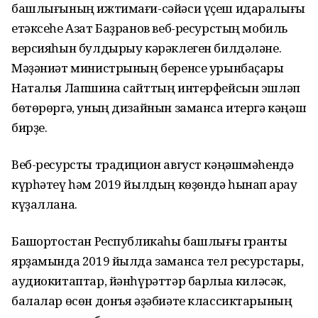
башлығының ижтимағи-сәйәси үҫеш идаралығы
етәксеһе Азат Баҙранов веб-ресурстың мобиль
версияһын булдырыу кәрәклеген билдәләне.
Мәҙәниәт министрының беренсе урынбаҫары
Наталья Лапшина сайттың интерфейсын эшләп
бөтөрөргә, уның дизайнын заманса итергә кәңәш
бирҙе.
Веб-ресурсты традицион август кәңәшмәһендә
күрһәтеү һәм 2019 йылдың көҙөндә һынап ҡарау
күҙаллана.
Башҡортостан Республикаһы башлығы гранты
ярҙамында 2019 йылда заманса тел ресурстары,
аудиокитаптар, йәнһүрәттәр барлыҡҡа киләсәк,
балалар өсөн донъя әҙәбиәте классиктарының