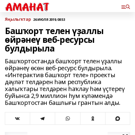
Яңылыҡтар
26 ИЮЛЯ 2019, 08:53
Башҡорт телен үҙаллы
өйрәнеү веб-ресурсы
булдырыла
Башҡортостанда башҡорт телен үҙаллы
өйрәнеү өсөн веб-ресурс булдырыла.
«Интерактив башҡорт теле» проекты
дәүләт телдәрен һәм республика
халыҡтары телдәрен һаҡлау һәм үҫтереү
буйынса 2,9 миллион һум күләмендә
Башҡортостан башлығы грантын алды.