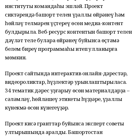
институты командаһы эшләй. Проект
сиктәрендә башҡорт телен үҙаллы өйрәнеү һәм
һөйләү телмәрен үҫтереү өсөн медиа-контент
булдырыла. Веб-ресурс контентын башҡорт телен
дәүләт теле булараҡ өйрәнеү буйынса өҫтәмә
белем биреү программаһы итеп ҡулланырға
мөмкин.
Проект сайтында интерактив онлайн-дәрестәр,
видеороликтар, һүҙлектәр урынлаштырыласаҡ.
34 тематик дәрес уҙғарыу өсөн материалдарҙа –
сәләмләү, һөйләшеү этикеты һүҙҙәре, үҙаллы
күнекмә өсөн күнегеүҙәр.
Проект кисә гранттар буйынса эксперт советы
ултырышында ҡаралды. Башҡортостан