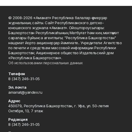
© 2008-2026 «Аманат» Республика балалар-үҫмерҙәр
журналының сайты. Сайт Республиканского детско-
юношеского журнала «Аманат». Ойоштороусылары:
Башҡортостан Республикаһының Матбуғат һәм киң мәғлүмәт
саралары буйынса агентлығы; "Республика Башкортостан"
нәшриәт йорто акционерҙар йәмғиәте.. Учредители: Агентство
по печати и средствам массовой информации Республики
Башкортостан; Акционерное общество Издательский дом
«Республика Башкортостан».
Об использовании персональных данных
Телефон
8 (347) 246-31-05
Эл. почта
amanat@yandex.ru
Адрес
450079, Республика Башкортостан, г. Уфа, ул. 50-летия
Октября, 13, 7 этаж
Редакция
8 (347) 246-31-05