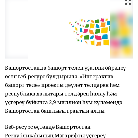
Башҡортостанда башҡорт телен үҙаллы өйрәнеү
өсөн веб-ресурс булдырыла. «Интерактив
башҡорт теле» проекты дәүләт телдәрен һәм
республика халыҡтары телдәрен һаҡлау һәм
үҫтереү буйынса 2,9 миллион һум күләмендә
Башҡортостан башлығы грантын алды.
Веб-ресурс өҫтөндә Башҡортостан
Республикаһының Мәғарифты үҫтереү