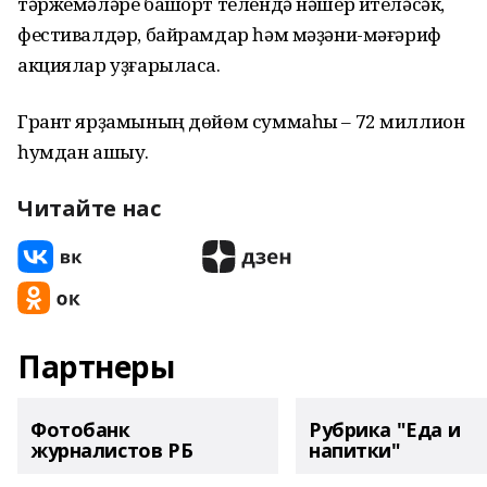
тәржемәләре башҡорт телендә нәшер ителәсәк,
фестивалдәр, байрамдар һәм мәҙәни-мәғәриф
акциялар уҙғарыласаҡ.
Грант ярҙамының дөйөм суммаһы – 72 миллион
һумдан ашыу.
Читайте нас
Партнеры
Фотобанк
Рубрика "Еда и
журналистов РБ
напитки"