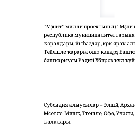
“Мәҙәниәт” милли проектының “Мәҙән
республика муниципалитеттарына бал
ҡоралдары, йыһаздар, кәрәк-яраҡ а
Тейешле ҡарарға ошо көндәрҙә Ба
башҡарыусы Радий Хәбиров ҡул ҡуй
Субсидия алыусылар – Әлшәй, Архан
Мәсетле, Мишкә, Тәтешле, Өфө, Учалы
ҡалалары.