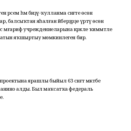
ә рәсем һәм биҙәү-ҡулланма сәнғәте өсөн
тар, балсыҡтан яһалған әйберҙәрҙе үртәү өсөн
ус мәғариф учреждениеларына кәрәкле ҡиммәтле
фатын яҡшыртыу мөмкинлеген бирә.
ли проектына ярашлы быйыл 63 сәнғәт мәктәбе
анино алды. Был маҡсатҡа федераль
е.