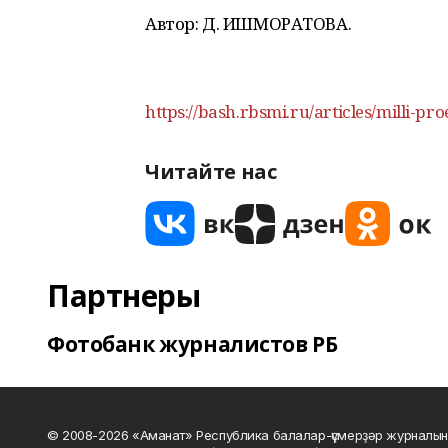
Автор: Д. ИШМОРАТОВА.
https://bash.rbsmi.ru/articles/milli-pr
Читайте нас
Партнеры
Фотобанк журналистов РБ
© 2008-2026 «Аманат» Республика балалар-үҫмерҙәр журналын