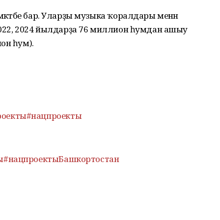
мәктәбе бар. Уларҙы музыка ҡоралдары менән
 2022, 2024 йылдарҙа 76 миллион һумдан ашыу
он һум).
роекты
#нацпроекты
ы
#нацпроектыБашкортостан