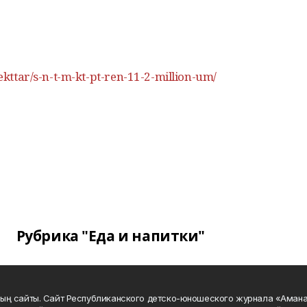
oekttar/s-n-t-m-kt-pt-ren-11-2-million-um/
Рубрика "Еда и напитки"
ың сайты. Сайт Республиканского детско-юношеского журнала «Аман