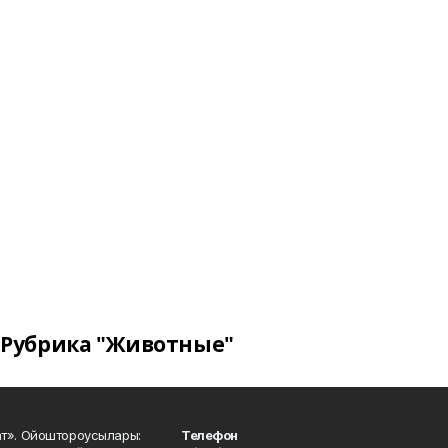
Рубрика "Животные"
ат». Ойоштороусылары:
Телефон