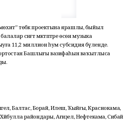
и мөхит” төбәк проектына ярашлы, быйыл
алар сәнғәт мәктәптәре өсөн музыка
лыуға 11,2 миллион һум субсидия бүленде.
шҡортостан Башлығы вазифаһын ваҡытлыса
ҙы.
гел, Балтас, Борай, Илеш, Ҡыйғы, Краснокама,
, Хәйбулла райондары, Ағиҙел, Нефтекама, Сибай