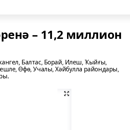
ренә – 11,2 миллион
ангел, Балтас, Борай, Илеш, Ҡыйғы,
тешле, Өфө, Учалы, Хәйбулла райондары,
ры.