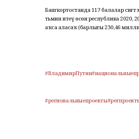
Башҡортостанда 117 балалар сәнғәт 
тәьмин итеү өсөн республика 2020,
аҡса аласаҡ (барлығы 230,46 милли
#ВладимирПутин
#национальныеп
#региональныепроекты
#регпроект