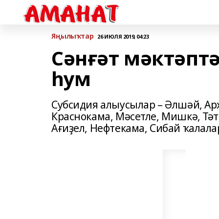
Яңылыҡтар
26 ИЮЛЯ 2019, 04:23
Сәнғәт мәктәптә
һум
Субсидия алыусылар – Әлшәй, Арх
Краснокама, Мәсетле, Мишкә, Тә
Ағиҙел, Нефтекама, Сибай ҡалала