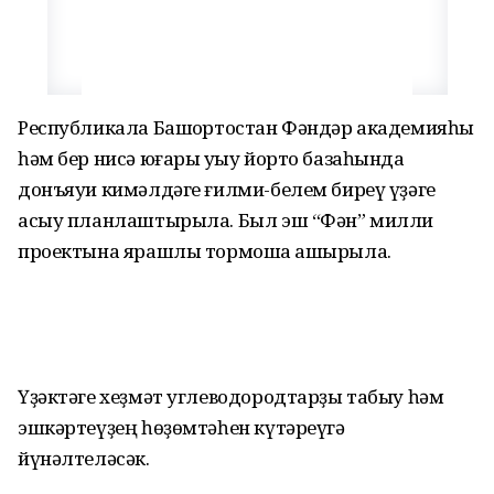
Республикала Башҡортостан Фәндәр академияһы
һәм бер нисә юғары уҡыу йорто базаһында
донъяуи кимәлдәге ғилми-белем биреү үҙәге
асыу планлаштырыла. Был эш “Фән” милли
проектына ярашлы тормошҡа ашырыла.
Үҙәктәге хеҙмәт углеводородтарҙы табыу һәм
эшкәртеүҙең һөҙөмтәһен күтәреүгә
йүнәлтеләсәк.