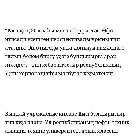
“Рәсәйҙең 20 ҡалаһы менән бер рәттән, Өфө
иҡтисади үҫештең перспективалы урыны тип
аталды. Ошо нигеҙҙә унда донъяуи кимәлдәге
ғилми-белем биреү үҙәге булдырырға ҡарар
ителде”, – тип хәбәр иттеләр республиканың
Үҫеш корпорацияһы матбуғат хеҙмәтенән.
Бындай учреждение киләһе йыл булдырылыр
тип күҙаллана. Ул республиканың нефть техник,
авиация техник университеттарын, классик