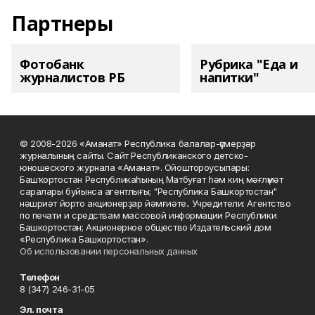
Партнеры
Фотобанк
Рубрика "Еда и
журналистов РБ
напитки"
© 2008-2026 «Аманат» Республика балалар-үҫмерҙәр
журналының сайты. Сайт Республиканского детско-
юношеского журнала «Аманат». Ойоштороусылары:
Башҡортостан Республикаһының Матбуғат һәм киң мәғлүмәт
саралары буйынса агентлығы; "Республика Башкортостан"
нәшриәт йорто акционерҙар йәмғиәте.. Учредители: Агентство
по печати и средствам массовой информации Республики
Башкортостан; Акционерное общество Издательский дом
«Республика Башкортостан».
Об использовании персональных данных
Телефон
8 (347) 246-31-05
Эл. почта