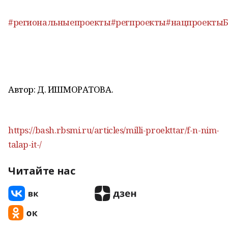
#региональныепроекты
#регпроекты
#нацпроекты
Автор: Д. ИШМОРАТОВА.
https://bash.rbsmi.ru/articles/milli-proekttar/f-n-nim-
talap-it-/
Читайте нас