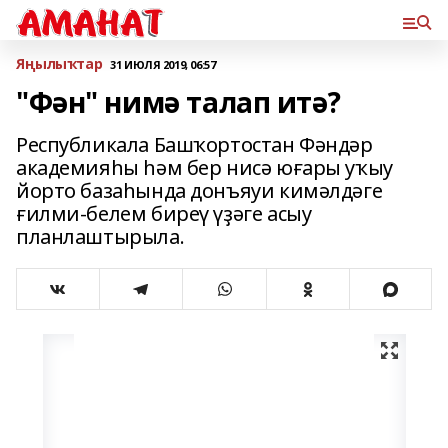
Яңылыҡтар
31 ИЮЛЯ 2019, 06:57
"Фән" нимә талап итә?
Республикала Башҡортостан Фәндәр
академияһы һәм бер нисә юғары уҡыу
йорто базаһында донъяуи кимәлдәге
ғилми-белем биреү үҙәге асыу
планлаштырыла.