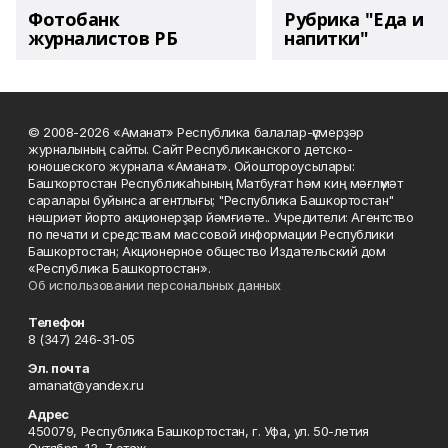
Фотобанк
Рубрика "Еда и
журналистов РБ
напитки"
© 2008-2026 «Аманат» Республика балалар-үҫмерҙәр
журналының сайты. Сайт Республиканского детско-
юношеского журнала «Аманат». Ойоштороусылары:
Башҡортостан Республикаһының Матбуғат һәм киң мәғлүмәт
саралары буйынса агентлығы; "Республика Башкортостан"
нәшриәт йорто акционерҙар йәмғиәте.. Учредители: Агентство
по печати и средствам массовой информации Республики
Башкортостан; Акционерное общество Издательский дом
«Республика Башкортостан».
Об использовании персональных данных
Телефон
8 (347) 246-31-05
Эл. почта
amanat@yandex.ru
Адрес
450079, Республика Башкортостан, г. Уфа, ул. 50-летия