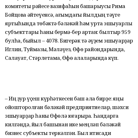
комитеты рәйесе вазифаһын башҡарыусы Рима
Бойцова әйтеүенсә, ағымдағы йылдың тәүге
яртыһында төбәктә бәләкәй һәм урта эшҡыуарлыҡ
субъекттары һаны бермә-бер артҡан: былтыр 959
булһа, быйыл – 4078. Бигерәк тә әүҙем эшҡыуарҙар
Иглин, Туймазы, Мәләүез, Өфө райондарында,
Салауат, Стәрлетамаҡ, Өфө ҡалаларында күп.
– Иң ҙур үҫеш күрһәткесен баш ҡала бирҙе: яңы
ойошторолған бәләкәй предприятиелар, шәхси
эшҡыуарҙар һаны Өфөлә юғарыраҡ. Һандарға
килгәндә, йыл башынан ике меңләп бәләкәй
бизнес субъекты теркәлгән. Был иҡтисади