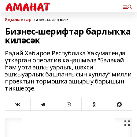
Яңылыҡтар
1 АВГУСТА 2019, 06:17
Бизнес-шерифтар барлыҡҡа
киләсәк
Радий Хәбиров Республика Хөкүмәтендә
үткәргән оператив кәңәшмәлә “Бәләкәй
һәм урта эшҡыуарлыҡ, шәхси
эшҡыуарлыҡ башланғысын хуплау” милли
проектын тормошҡа ашырыу барышын
тикшерҙе.