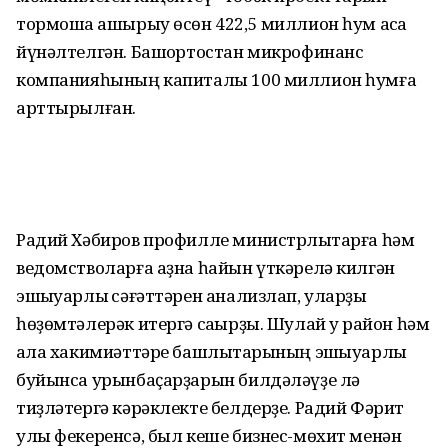
тормошҡа ашырыу өсөн 422,5 миллион һум аҡса
йүнәлтелгән. Башҡортостан микрофинанс
компанияһының капиталы 100 миллион һумға
арттырылған.
Радий Хәбиров профилле министрлыҡтарға һәм
ведомстволарға аҙна һайын үткәрелә килгән
эшҡыуарлыҡ сәғәттәрен анализлап, уларҙы
һөҙөмтәлерәк итергә саҡырҙы. Шулай уҡ район һәм
ҡала хакимиәттәре башлыҡтарының эшҡыуарлыҡ
буйынса урынбаҫарҙарын билдәләүҙе лә
тиҙләтергә кәрәклекте белдерҙе. Радий Фәрит
улы фекеренсә, был кеше бизнес-мөхит менән