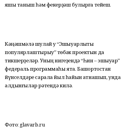
яҡшы таныш һәм фекерҙәш булырға тейеш.
Кәңәшмәлә шулай уҡ “Эшҡыуарлыҡты
популярлаштырыу” төбәк проектын да
тикшерҙеләр. Уның нигеҙендә “Һин – эшҡыуар”
федераль программаһы ята. Башҡортостан
йүнселдәре сарала йыл һайын ҡатнашып, унда
алдынғылар рәтендә килә.
Фото: glavarb.ru