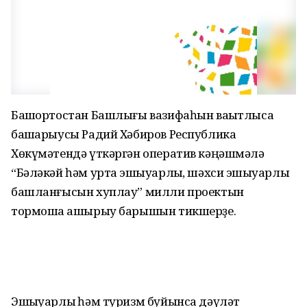
Башҡортостан Башлығы вазифаһын ваҡытлыса
башҡарыусы Радий Хәбиров Республика
Хөкүмәтендә үткәргән оператив кәңәшмәлә
“Бәләкәй һәм урта эшҡыуарлыҡ, шәхси эшҡыуарлыҡ
башланғысын хуплау” милли проектын
тормошҡа ашырыу барышын тикшерҙе.
Эшҡыуарлыҡ һәм туризм буйынса дәүләт