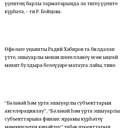
үҫештең барлыҡ тармаҡтарында ла тигеҙ үҫеште
күрһәтә, – ти Р. Бойцова.
Өфөләге уңышты Радий Хәбиров та билдәләп
үтте, эшҡыуарлыҡ менән шөғөлләнеү өсөн ыңғай
мөхит булдыра белеүҙәре маҡтауға лайыҡ, тине.
“Бәләкәй һәм урта эшҡыуарлыҡ субъекттарын
акселерациялау”, “Бәләкәй һәм урта эшҡыуарлыҡ
субъекттарына финанс ярҙамы күрһәтеү
мөмкинлеген киңәйтеү” төбәк проекттарын