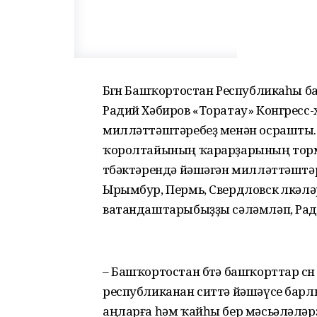
Бөгөн Башҡортостан Республикаһы
Радий Хәбиров «Торатау» Конгресс-
милләттәштәребеҙ менән осрашты. 
ҡоролтайының ҡарарҙарының торм
төбәктәрендә йәшәгән милләттәштәр
Ырымбур, Пермь, Свердловск өлкәлә
ватандаштарыбыҙҙы сәләмләп, Рад
– Башҡортостан бөтә башҡорттар өсө
республиканан ситтә йәшәүсе барл
аңларға һәм ҡайһы бер мәсьәләләрҙ