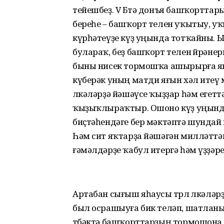
тейешбеҙ. V Бөтә донъя башҡортта
береһе – башҡорт телен уҡытыу, уҡ
күрһәтеүҙе күҙ уңында тотҡайны. 
булараҡ, беҙ башҡорт телен өйрәнер
быны нисек тормошҡа ашырырға яңы
күберәк уның матди яғын хәл итеү 
өлкәләрҙә йәшәүсе ҡыҙҙар һәм егет
ҡыҙыҡлыраҡтыр. Ошоно күҙ уңында
биҫтәһендәге бер мәктәптә шундай 
Һәм сит яҡтарҙа йәшәгән милләттә
ғәмәлдәрҙе ҡабул итергә һәм үҙҙәр
Артабан сығыш яһаусы төрлө өлкәләр
был осрашыуға бик теләп, шатланы
төбәктә башҡорттарҙың тормошона,