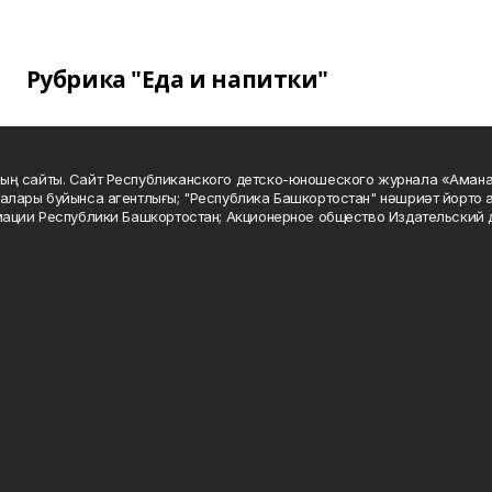
Рубрика "Еда и напитки"
ың сайты. Сайт Республиканского детско-юношеского журнала «Аман
алары буйынса агентлығы; "Республика Башкортостан" нәшриәт йорто а
мации Республики Башкортостан; Акционерное общество Издательский