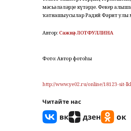
мәсьәләләрҙе күтәрҙе. Фекер алыш
ҡатнашыусылар Радий Фәрит улы мен
Автор:
Сажиҙә ЛОТФУЛЛИНА
Фото: Автор фотоһы
http://www.ye02.ru/online/18123-sit-lkl
Читайте нас