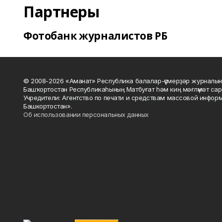
Партнеры
Фотобанк журналистов РБ
© 2008-2026 «Аманат» Республика балалар-үҫмерҙәр журналын
Башҡортостан Республикаһының Матбуғат һәм киң мәғлүмәт сар
Учредители: Агентство по печати и средствам массовой инфор
Башкортостан».
Об использовании персональных данных