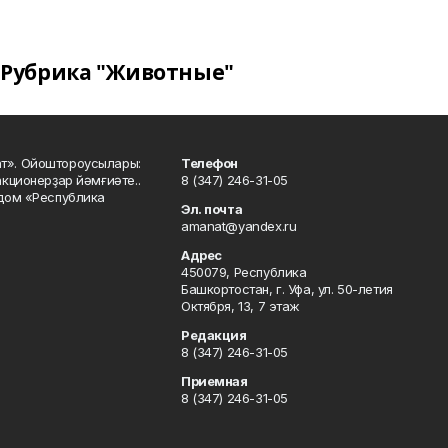
Рубрика "Животные"
ат». Ойоштороусылары:
Телефон
кционерҙар йәмғиәте..
8 (347) 246-31-05
 дом «Республика
Эл. почта
amanat@yandex.ru
Адрес
450079, Республика
Башкортостан, г. Уфа, ул. 50-летия
Октября, 13, 7 этаж
Редакция
8 (347) 246-31-05
Приемная
8 (347) 246-31-05