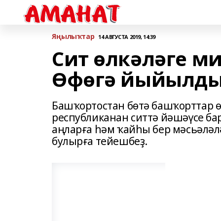
Яңылыҡтар
14 АВГУСТА 2019, 14:39
Сит өлкәләге м
Өфөгә йыйылд
Башҡортостан бөтә башҡорттар ө
республиканан ситтә йәшәүсе б
аңларға һәм ҡайһы бер мәсьәләлә
булырға тейешбеҙ.