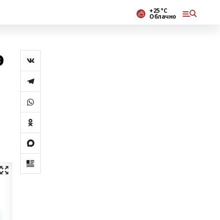
+25 °С
Облачно
ә