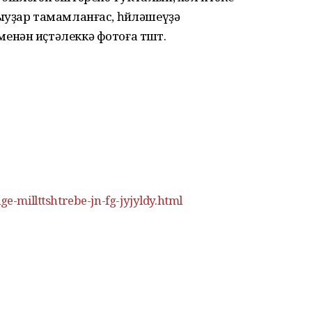
ыуҙар тамамланғас, һөйләшеүҙә
ән иҫтәлеккә фотоға төштө.
ge-millttshtrebe-jn-fg-jyjyldy.html