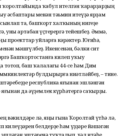
ры ҡоролтайында ҡабул ителгән ҡарарҙарҙың
ыу әсбаптары менән тәьмин итеүҙә ярҙам
Ысынлап та, башҡорт халҡының нигеҙе
гә, уны артабан үҫтерергә тейешбеҙ. Әммә,
 проекттар уйларға кәрәктер. Юғиһә,
менән мәшғүлбеҙ. Икенсенән, бәлки сит
тәргә Башҡортостанға килеп уҡыу
 тотоп, баш ҡалалағы 44-се һәм Дим
мөмкинлектәр булдырырға ниәтләйбеҙ, – тине.
штәребеҙҙе республика яғынан эшләнгән
е яғынан да әүҙемлек күрһәтергә саҡырҙы.
ҙең вәкилдәре лә, яңы ғына Ҡоролтай үтһә лә,
п килеүҙәрен белдерҙе һәм үҙҙәре йәшәгән
 эшләгән эштәренә туҡталып, хәл итәһе