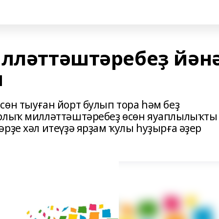
илләттәштәребеҙ йән
ы
сөн тыуған йорт булып тора һәм беҙ
арлыҡ милләттәштәребеҙ өсөн яуаплылыҡты
рҙе хәл итеүҙә ярҙам ҡулы һуҙырға әҙер