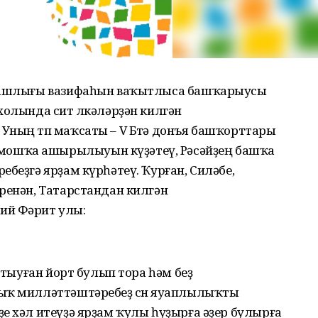
 башлығы вазифаһын ваҡытлыса башҡарыусы
холында сит өлкәләрҙән килгән
Уның төп маҡсаты – V Бөтә донъя башҡорттары
ошҡа ашырылыуын күҙәтеү, Рәсәйҙең башҡа
ебеҙгә ярҙам күрһәтеү. Ҡурған, Силәбе,
ренән, Татарстандан килгән
ий Фәрит улы:
н тыуған йорт булып тора һәм беҙ
ыҡ милләттәштәребеҙ өсөн яуаплылыҡты
е хәл итеүҙә ярҙам ҡулы һуҙырға әҙер булырға