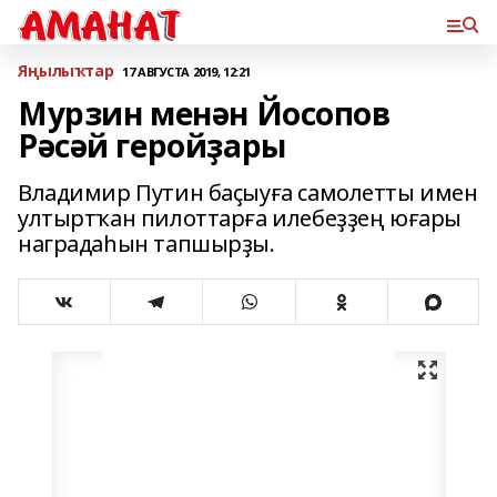
Яңылыҡтар
17 АВГУСТА 2019, 12:21
Мурзин менән Йосопов
Рәсәй геройҙары
Владимир Путин баҫыуға самолетты имен
ултыртҡан пилоттарға илебеҙҙең юғары
наградаһын тапшырҙы.