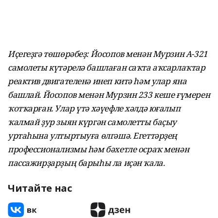
Иҫегеҙгә төшөрәбеҙ: Йосопов менән Мурзин А-321
самолеты күтәрелә башлаған саҡта аҡсарлаҡтар
реактив двигателенә инеп китә һәм улар яна
башлай. Йосопов менән Мурзин
233 кеше ғүмерен
ҡотҡарған.
Улар үтә хәүефле хәлдә юғалып
ҡалмай ҙур зыян күргән самолетты баҫыу
уртаһына ултыртыуға өлгәшә. Егеттәрҙең
профессионализмы һәм бәхетле осраҡ менән
пассажирҙарҙың барыһы ла иҫән ҡала.
Читайте нас