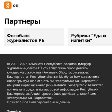
Партнеры
Фотобанк
Рубрика "Еда и
журналистов РБ
напитки"
© 2008-2026 «Аманат» Республика балалар-үҫмерҙәр
журналының сайты. Сайт Республиканского детско-
юношеского журнала «Аманат». Ойоштороусылары:
Башҡортостан Республикаһының Матбуғат һәм киң мәғлүмәт
саралары буйынса агентлығы; "Республика Башкортостан"
нәшриәт йорто акционерҙар йәмғиәте.. Учредители: Агентство
по печати и средствам массовой информации Республики
Башкортостан; Акционерное общество Издательский дом
«Республика Башкортостан».
Об использовании персональных данных
Телефон