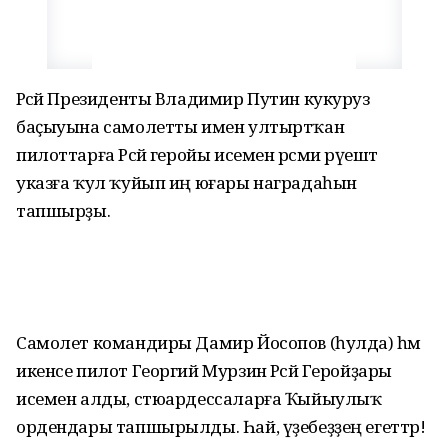
Рәсәй Президенты Владимир Путин кукуруз
баҫыуына самолетты имен ултыртҡан
пилоттарға Рәсәй геройы исемен рәсми рәүештә
указға ҡул ҡуйып иң юғары наградаһын
тапшырҙы.
Самолет командиры Дамир Йосопов (һулда) һәм
икенсе пилот Георгий Мурзин Рәсәй Геройҙары
исемен алды, стюардессаларға Ҡыйыулыҡ
ордендары тапшырылды. Һай, үҙебеҙҙең егеттәр!