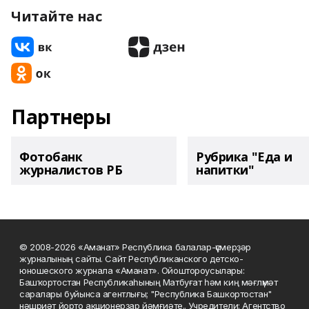
Читайте нас
Партнеры
Фотобанк
Рубрика "Еда и
журналистов РБ
напитки"
© 2008-2026 «Аманат» Республика балалар-үҫмерҙәр
журналының сайты. Сайт Республиканского детско-
юношеского журнала «Аманат». Ойоштороусылары:
Башҡортостан Республикаһының Матбуғат һәм киң мәғлүмәт
саралары буйынса агентлығы; "Республика Башкортостан"
нәшриәт йорто акционерҙар йәмғиәте.. Учредители: Агентство