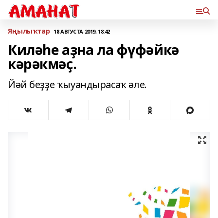
Яңылыҡтар
18 АВГУСТА 2019, 18:42
Киләһе аҙна ла фүфәйкә
кәрәкмәҫ.
Йәй беҙҙе ҡыуандырасаҡ әле.