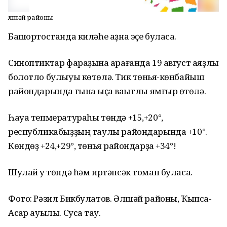
Әлшәй районы
Башҡортостанда киләһе аҙна эҫе буласаҡ.
Синоптиктар фараҙына ҡарағанда 19 август аяҙлы
болотло булыуы көтөлә. Тик төньяҡ-көнбайыш
райондарында ғына ҡыҫҡа ваҡытлы ямғыр ҡөтөлә.
Һауа тепмератураһы төндә +15,+20°,
республикабыҙҙың таулы райондарында +10°.
Көндөҙ +24,+29°, төньяҡ райондарҙа +34°!
Шулай уҡ төндә һәм иртәнсәк томан буласаҡ.
Фото: Рәзил Бикбулатов. Әлшәй районы, Ҡыпсаҡ-
Асҡар ауылы. Сусаҡ тау.