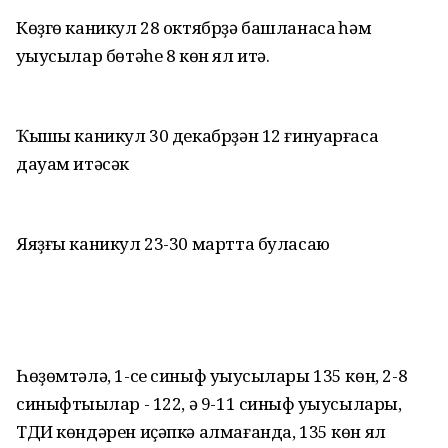
Көҙгө каникул 28 октябрҙә башланасаҡ һәм
уҡыусылар бөтәһе 8 көн ял итә.
Ҡышҡы каникул 30 декабрҙән 12 ғинуарғаса
дауам итәсәк
Яяҙғы каникул 23-30 мартта буласаҡю
Һөҙөмтәлә, 1-се синыф уҡыусылары 135 көн, 2-8
синыфтыҡылар - 122, ә 9-11 синыф уҡыусылары,
ТДИ көндәрен иҫәпкә алмағанда, 135 көн ял