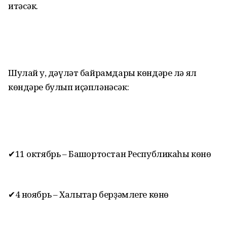
итәсәк.
Шулай уҡ, дәүләт байрамдары көндәре лә ял
көндәре булып иҫәпләнәсәк:
✔11 октябрь – Башҡортостан Республикаһы көнө
✔4 ноябрь – Халыҡтар берҙәмлеге көнө