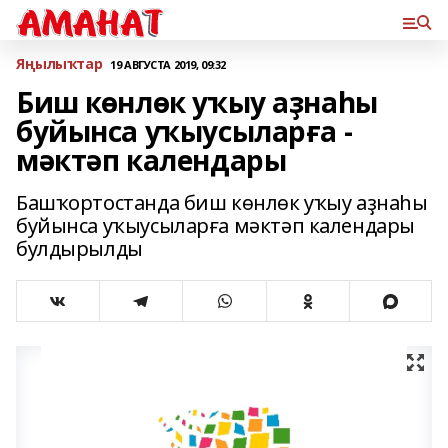
Яңылыҡтар
19 АВГУСТА 2019, 09:32
Биш көнлөк уҡыу аҙнаһы
буйынса уҡыусыларға -
мәктәп календары
Башҡортостанда биш көнлөк уҡыу аҙнаһы
буйынса уҡыусыларға мәктәп календары
булдырылды