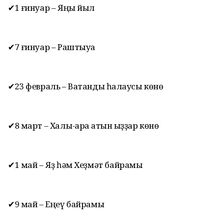
✔1 ғинуар – Яңы йыл
✔7 ғинуар – Раштыуа
✔23 февраль – Ватанды һаҡлаусы көнө
✔8 март – Халыҡ-ара ҡатын ҡыҙҙар көнө
✔1 май – Яҙ һәм Хеҙмәт байрамы
✔9 май – Еңеү байрамы