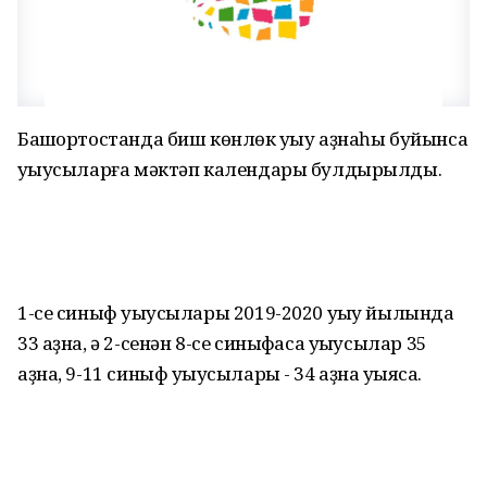
Башҡортостанда биш көнлөк уҡыу аҙнаһы буйынса
уҡыусыларға мәктәп календары булдырылды.
1-се синыф уҡыусылары 2019-2020 уҡыу йылында
33 аҙна, ә 2-сенән 8-се синыфҡаса уҡыусылар 35
аҙна, 9-11 синыф уҡыусылары - 34 аҙна уҡыясаҡ.