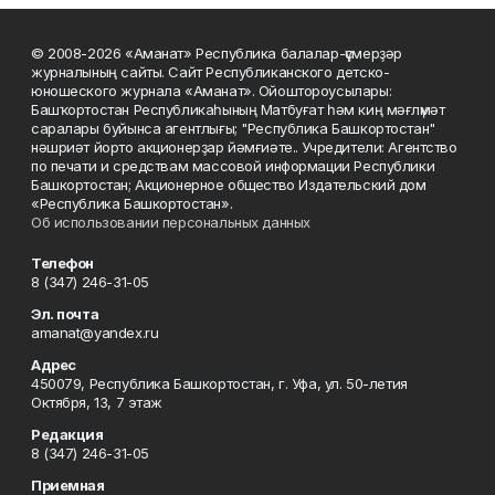
© 2008-2026 «Аманат» Республика балалар-үҫмерҙәр
журналының сайты. Сайт Республиканского детско-
юношеского журнала «Аманат». Ойоштороусылары:
Башҡортостан Республикаһының Матбуғат һәм киң мәғлүмәт
саралары буйынса агентлығы; "Республика Башкортостан"
нәшриәт йорто акционерҙар йәмғиәте.. Учредители: Агентство
по печати и средствам массовой информации Республики
Башкортостан; Акционерное общество Издательский дом
«Республика Башкортостан».
Об использовании персональных данных
Телефон
8 (347) 246-31-05
Эл. почта
amanat@yandex.ru
Адрес
450079, Республика Башкортостан, г. Уфа, ул. 50-летия
Октября, 13, 7 этаж
Редакция
8 (347) 246-31-05
Приемная