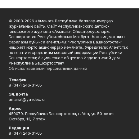
© 2008-2026 «Аманат» Республика балалар-үҫмерҙәр
журналының сайты. Сайт Республиканского детско-
юношеского журнала «Аманат». Ойоштороусылары:
Башҡортостан Республикаһының Матбуғат һәм киң мәғлүмәт
саралары буйынса агентлығы; "Республика Башкортостан"
нәшриәт йорто акционерҙар йәмғиәте.. Учредители: Агентство
по печати и средствам массовой информации Республики
Башкортостан; Акционерное общество Издательский дом
«Республика Башкортостан».
Об использовании персональных данных
Телефон
8 (347) 246-31-05
Эл. почта
amanat@yandex.ru
Адрес
450079, Республика Башкортостан, г. Уфа, ул. 50-летия
Октября, 13, 7 этаж
Редакция
8 (347) 246-31-05