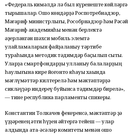
«Федераль кимәлдә лә был күренеште көйләргә
тырышалар. Ошо көндәрҙә Роспотребнадзор,
Мәғариф министрлығы, Рособрнадзор һәм Рәсәй
Мәғариф академияһы менән берлектә
әҙерләнгән шәхси мобиль элемтә
ҡулайламаларын файҙаланыу тәртибе
тураһында методик тәҡдимдәр баҫылып сыҡты.
Уларҙа смартфондарҙы ҡулланыу балаларҙың
һаулығына кире йоғонто яһауы хаҡында
мәғлүмәттәр килтерелә һәм мәктәптәрҙә
сикләүҙәр индереү буйынса тәҡдимдәр бирелә»,
— тине республика парламенты спикеры.
Константин Толкачев фекеренсә, мәктәптәр ҙә
үҙҙәренең ҡәтғи һүҙен әйтергә тейеш — улар
алдында ата-әсәләр комитеты менән ошо