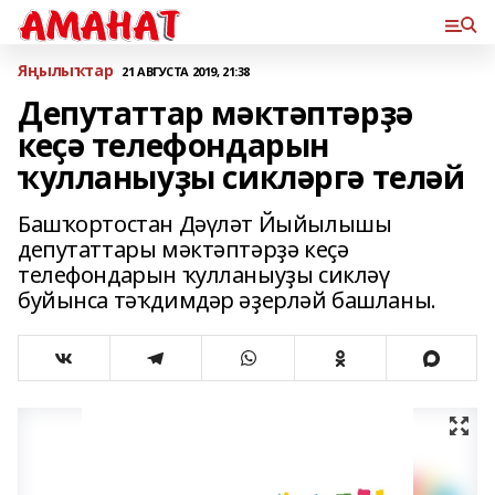
Яңылыҡтар
21 АВГУСТА 2019, 21:38
Депутаттар мәктәптәрҙә
кеҫә телефондарын
ҡулланыуҙы сикләргә теләй
Башҡортостан Дәүләт Йыйылышы
депутаттары мәктәптәрҙә кеҫә
телефондарын ҡулланыуҙы сикләү
буйынса тәҡдимдәр әҙерләй башланы.