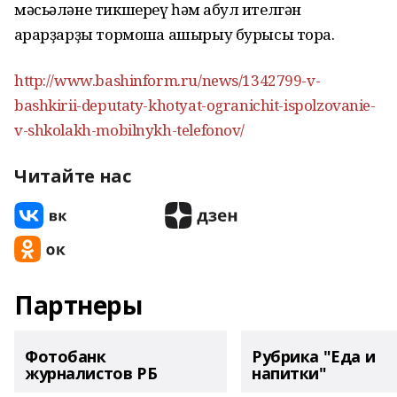
мәсьәләне тикшереү һәм ҡабул ителгән
ҡарарҙарҙы тормошҡа ашырыу бурысы тора.
http://www.bashinform.ru/news/1342799-v-
bashkirii-deputaty-khotyat-ogranichit-ispolzovanie-
v-shkolakh-mobilnykh-telefonov/
Читайте нас
Партнеры
Фотобанк
Рубрика "Еда и
журналистов РБ
напитки"