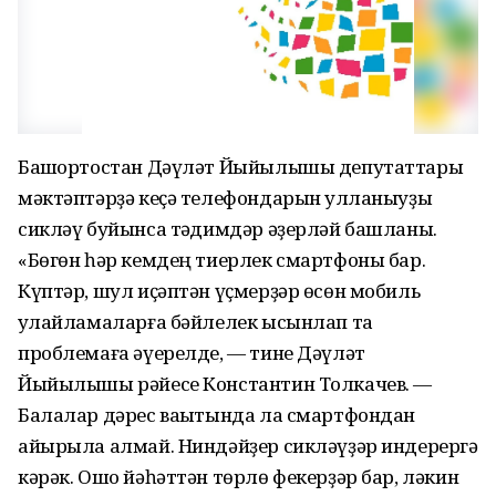
Башҡортостан Дәүләт Йыйылышы депутаттары
мәктәптәрҙә кеҫә телефондарын ҡулланыуҙы
сикләү буйынса тәҡдимдәр әҙерләй башланы.
«Бөгөн һәр кемдең тиерлек смартфоны бар.
Күптәр, шул иҫәптән үҫмерҙәр өсөн мобиль
ҡулайламаларға бәйлелек ысынлап та
проблемаға әүерелде, — тине Дәүләт
Йыйылышы рәйесе Константин Толкачев. —
Балалар дәрес ваҡытында ла смартфондан
айырыла алмай. Ниндәйҙер сикләүҙәр индерергә
кәрәк. Ошо йәһәттән төрлө фекерҙәр бар, ләкин