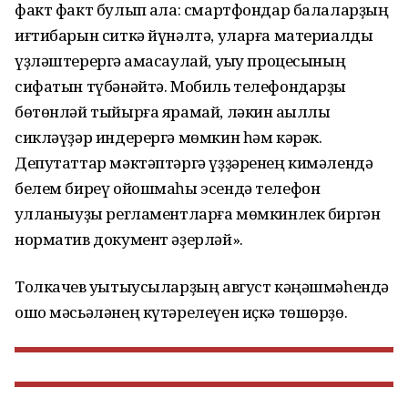
факт факт булып ҡала: смартфондар балаларҙың
иғтибарын ситкә йүнәлтә, уларға материалды
үҙләштерергә ҡамасаулай, уҡыу процесының
сифатын түбәнәйтә. Мобиль телефондарҙы
бөтөнләй тыйырға ярамай, ләкин аҡыллы
сикләүҙәр индерергә мөмкин һәм кәрәк.
Депутаттар мәктәптәргә үҙҙәренең кимәлендә
белем биреү ойошмаһы эсендә телефон
ҡулланыуҙы регламентларға мөмкинлек биргән
норматив документ әҙерләй».
Толкачев уҡытыусыларҙың август кәңәшмәһендә
ошо мәсьәләнең күтәрелеүен иҫкә төшөрҙө.