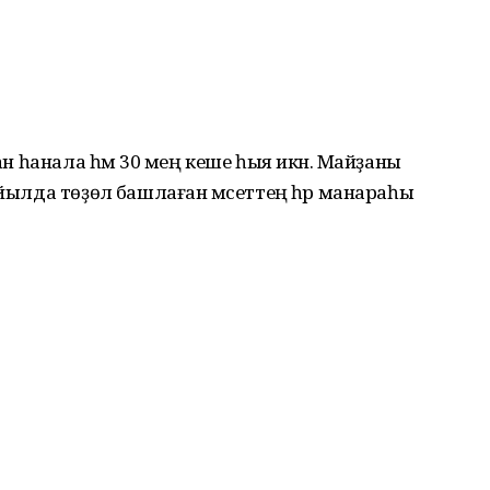
ҙан һанала һәм 30 мең кеше һыя икән. Майҙаны
 йылда төҙөлә башлаған мәсеттең һәр манараһы