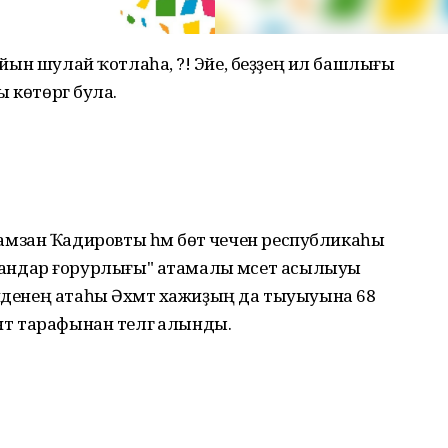
һайын шулай ҡотлаһа, ә?! Эйе, беҙҙең ил башлығы
 көтөргә була.
зан Ҡадировты һәм бөтә чечен республикаһы
ндар ғорурлығы" атамалы мәсет асылыуы
әнденең атаһы Әхмәт хажиҙың да тыуыуына 68
ент тарафынан телгә алынды.