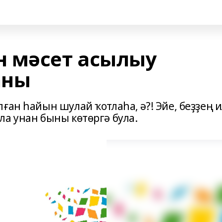
 мәсет асылыу
аны
ған һайын шулай ҡотлаһа, ә?! Эйе, беҙҙең 
ла унан быны көтөргә була.