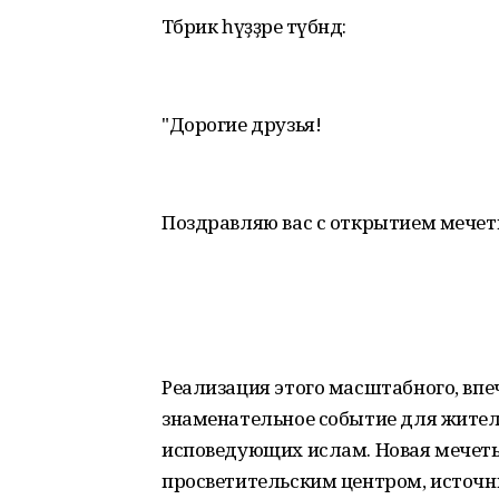
Тәбрик һүҙҙәре түбәндә:
"Дорогие друзья!
Поздравляю вас с открытием мечет
Реализация этого масштабного, впе
знаменательное событие для жител
исповедующих ислам. Новая мечеть
просветительским центром, источ