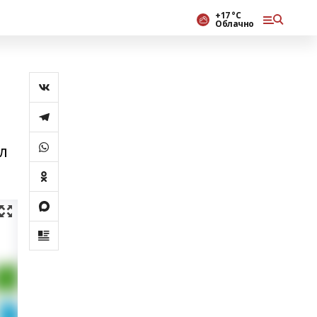
+17 °С
Облачно
ил