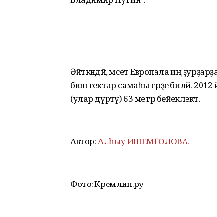
Әйткәндәй, мәсет Европала иң ҙурҙар
биш гектар самаһы ерҙе биләй. 2012
(улар дүртәү) 63 метр бейеклектә.
Автор:
Алһыу ИШЕМҒОЛОВА.
Фото: Кремлин.ру