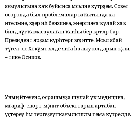
яғыулығына хаҡ буйынса мәсьәләне күтәрҙем. Совет
осоронда был проблемалар ваҡытында хәл
ителмәне, хәҙер иһә бензинға, энергияға ҡулай хаҡ
билдәләүгә ҡамасаулаған ҡайһы бер кәртәләр бар.
Президент ярҙам күрһәтергә вәғәҙә итте. Мәсьәлә ябай
түгел, әле Хөкүмәт хәлде яйға һалыу юлдарын эҙләй,
– тине Осипов.
Уның әйтеүенсә, осрашыуҙа шулай уҡ медицина,
мәғариф, спорт, мәҙәниәт объекттарын артабан
үҫтереү һәм тергеҙеүгә ҡағылышлы тема күтәрелде.