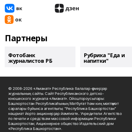
Партнеры
Фотобанк
Рубрика "Еда и
журналистов РБ
напитки"
© 2008-2026 «Аманат» Республика балалар-үҫмерҙәр
журналының сайты. Сайт Республиканского детско-
юношеского журнала «Аманат». Ойоштороусылары:
Башҡортостан Республикаһының Матбуғат һәм киң мәғлүмәт
саралары буйынса агентлығы; "Республика Башкортостан"
нәшриәт йорто акционерҙар йәмғиәте.. Учредители: Агентство
по печати и средствам массовой информации Республики
Башкортостан; Акционерное общество Издательский дом
«Республика Башкортостан».