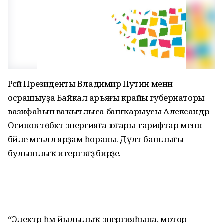
Рәсәй Президенты Владимир Путин менән
осрашыуҙа Байкал аръяғы крайы губернаторы
вазифаһын ваҡытлыса башҡарыусы Александр
Осипов төбәктә энергияға юғары тарифтар менән
бәйле мәсьәләлә ярҙам һораны. Дәүләт башлығы
булышлыҡ итергә вәғәҙә бирҙе.
“Электр һәм йылылыҡ энергияһына, мотор