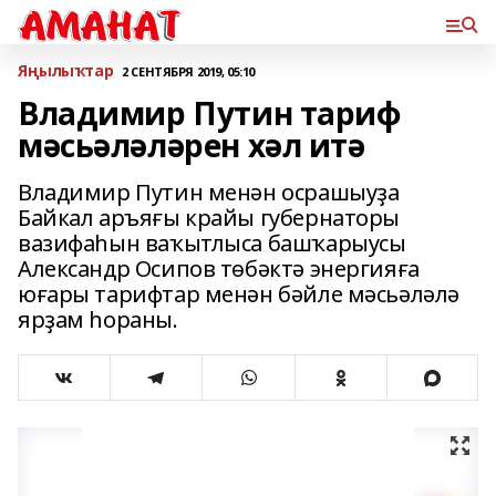
Яңылыҡтар
2 СЕНТЯБРЯ 2019, 05:10
Владимир Путин тариф
мәсьәләләрен хәл итә
Владимир Путин менән осрашыуҙа
Байкал аръяғы крайы губернаторы
вазифаһын ваҡытлыса башҡарыусы
Александр Осипов төбәктә энергияға
юғары тарифтар менән бәйле мәсьәләлә
ярҙам һораны.