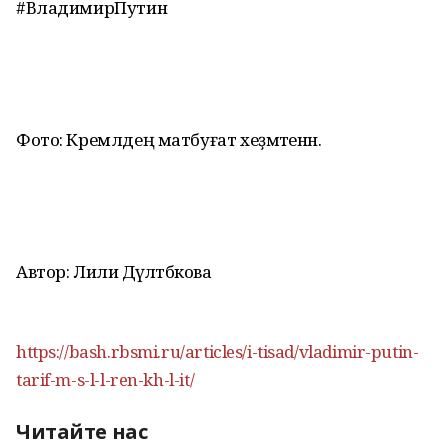
#ВладимирПутин
Фото: Кремлдең матбуғат хеҙмәтенән.
Автор: Лилиә Дәүләтбәкова
https://bash.rbsmi.ru/articles/i-tisad/vladimir-putin-
tarif-m-s-l-l-ren-kh-l-it/
Читайте нас