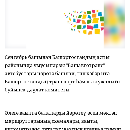
Сентябрь башынан Башҡортостандың алты
районында уҡыусыларҙы "Башавтотранс"
автобустары йөрөтә башлай, тип хәбәр итә
Башҡортостандың транспорт һәм юл хужалығы
буйынса дәүләт комитеты.
Әлеге ваҡытта балаларҙы йөрөтөү өсөн мәктәп
маршруттарының схемалары, ваҡыты,
километражы, туҡталыу ваҡытын иҫәпкә алынып,