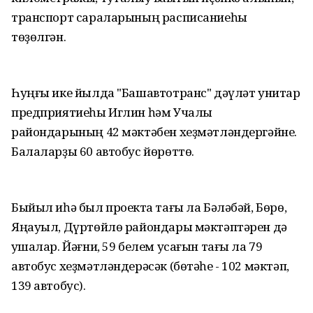
транспорт сараларының расписаниеһы
төҙөлгән.
Һуңғы ике йылда "Башавтотранс" дәүләт унитар
предприятиеһы Иглин һәм Учалы
райондарының 42 мәктәбен хеҙмәтләндергәйне.
Балаларҙы 60 автобус йөрөттө.
Быйыл иһә был проектҡа тағы ла Бәләбәй, Бөрө,
Яңауыл, Дүртөйлө райондары мәктәптәрен дә
ҡушалар. Йәғни, 59 белем усағын тағы ла 79
автобус хеҙмәтләндерәсәк (бөтәһе - 102 мәктәп,
139 автобус).