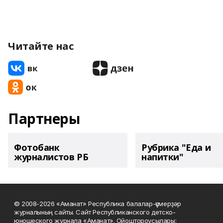
Читайте нас
Партнеры
Фотобанк
Рубрика "Еда и
журналистов РБ
напитки"
© 2008-2026 «Аманат» Республика балалар-үҫмерҙәр
журналының сайты. Сайт Республиканского детско-
юношеского журнала «Аманат». Ойоштороусылары: