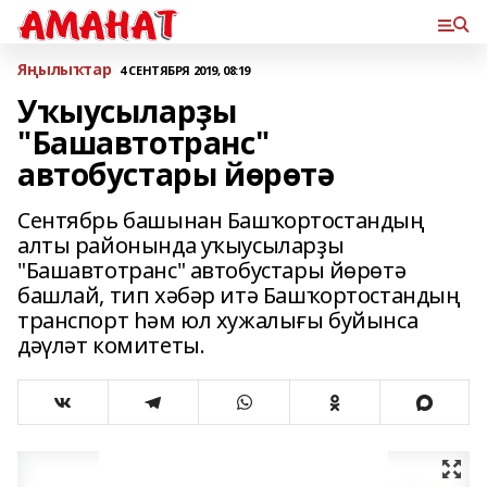
Яңылыҡтар
4 СЕНТЯБРЯ 2019, 08:19
Уҡыусыларҙы
"Башавтотранс"
автобустары йөрөтә
Сентябрь башынан Башҡортостандың
алты районында уҡыусыларҙы
"Башавтотранс" автобустары йөрөтә
башлай, тип хәбәр итә Башҡортостандың
транспорт һәм юл хужалығы буйынса
дәүләт комитеты.