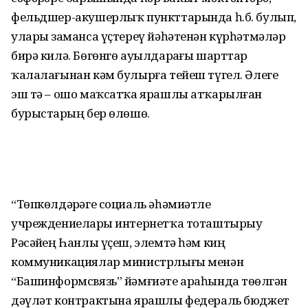
фельдшер-акушерлыҡ пункттарында һ.б. булып,
уларҙы заманса үҫтереү йәһәтенән күрһәтмәләр
бирә килә. Бөгөнгө ауылдарҙағы шарттар
ҡалалағынан кәм булырға тейеш түгел. Әлеге
эш тә – ошо маҡсатҡа ярашлы атҡарылған
бурыстарҙың бер өлөшө.
“Төпкөлдәрҙәге социаль әһәмиәтле
учреждениеларҙы интернетҡа тоташтырыу
Рәсәйҙең Һанлы үҫеш, элемтә һәм киң
коммуникациялар министрлығы менән
“Башинформсвязь” йәмғиәте араһында төҙөлгән
дәүләт контрактына ярашлы федераль бюджет