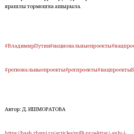
ярашлы тормошҡа ашырыла.
#ВладимирПутин
#национальныепроекты
#нацпро
#региональныепроекты
#регпроекты
#нацпроекты
Автор: Д. ИШМОРАТОВА
https://bash.rbsmi.ru/articles/milli-proekttar/-anly-i-