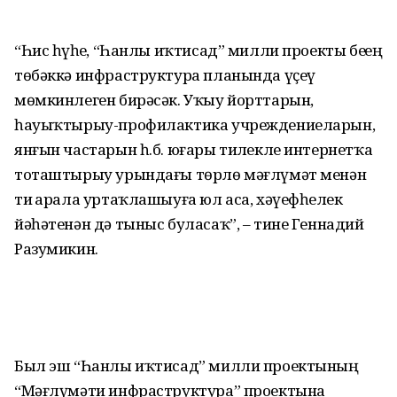
“Һис һүҙһеҙ, “Һанлы иҡтисад” милли проекты беҙҙең
төбәккә инфраструктура планында үҫеү
мөмкинлеген бирәсәк. Уҡыу йорттарын,
һауыҡтырыу-профилактика учреждениеларын,
янғын частарын һ.б. юғары тиҙлекле интернетҡа
тоташтырыу урындағы төрлө мәғлүмәт менән
тиҙ арала уртаҡлашыуға юл аса, хәүефһеҙлек
йәһәтенән дә тыныс буласаҡ”, – тине Геннадий
Разумикин.
Был эш “Һанлы иҡтисад” милли проектының
“Мәғлүмәти инфраструктура” проектына