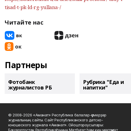
tisad-t-pk-ld-rg-yullana-/
Читайте нас
Партнеры
Фотобанк
Рубрика "Еда и
журналистов РБ
напитки"
© 2008-2026 «Аманат» Республика балалар-үҫмерҙәр
журналының сайты. Сайт Республиканского детско-
юношеского журнала «Аманат». Ойоштороусылары:
Башҡортостан Республикаһының Матбуғат һәм киң мәғлүмәт