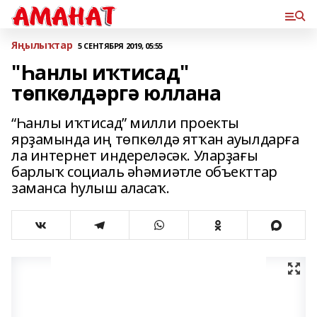
Яңылыҡтар
5 СЕНТЯБРЯ 2019, 05:55
"Һанлы иҡтисад"
төпкөлдәргә юллана
“Һанлы иҡтисад” милли проекты
ярҙамында иң төпкөлдә ятҡан ауылдарға
ла интернет индереләсәк. Уларҙағы
барлыҡ социаль әһәмиәтле объекттар
заманса һулыш аласаҡ.