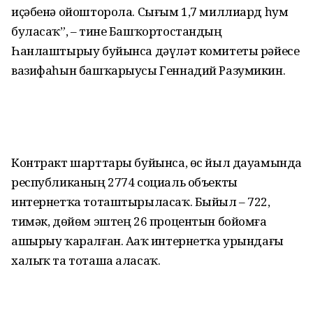
иҫәбенә ойошторола. Сығым 1,7 миллиард һум
буласаҡ”, – тине Башҡортостандың
Һанлаштырыу буйынса дәүләт комитеты рәйесе
вазифаһын башҡарыусы Геннадий Разумикин.
Контракт шарттары буйынса, өс йыл дауамында
республиканың 2774 социаль объекты
интернетҡа тоташтырыласаҡ. Быйыл – 722,
тимәк, дөйөм эштең 26 процентын бойомға
ашырыу ҡаралған. Аҙаҡ интернетҡа урындағы
халыҡ та тоташа аласаҡ.