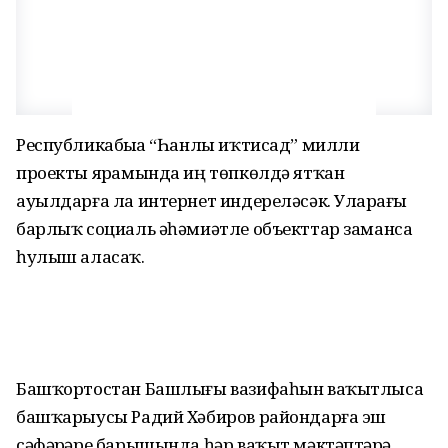
Республикабыҙҙа “Һанлы иҡтисад” милли
проекты ярҙамында иң төпкөлдә ятҡан
ауылдарға ла интернет индереләсәк. Уларҙағы
барлыҡ социаль әһәмиәтле объекттар заманса
һулыш аласаҡ.
Башҡортостан Башлығы вазифаһын ваҡытлыса
башҡарыусы Радий Хәбиров райондарға эш
сәфәрҙәре барышында һәр ваҡыт мәктәптәрҙә,