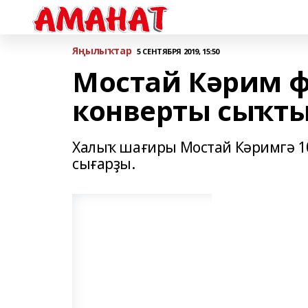
Яңылыҡтар
5 СЕНТЯБРЯ 2019, 15:50
Мостай Кәрим ф
конверты сыҡт
Халыҡ шағиры Мостай Кәримгә 1
сығарҙы.