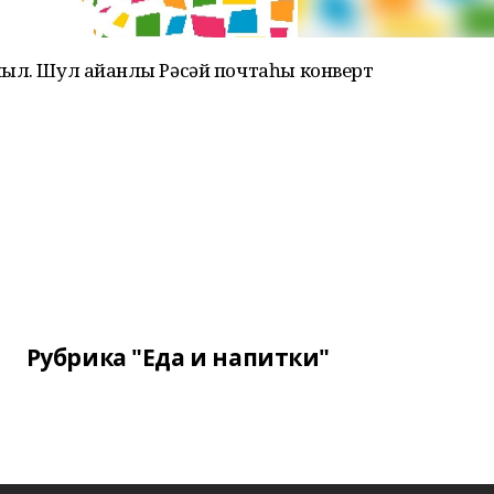
ыл. Шул айҡанлы Рәсәй почтаһы конверт
Рубрика "Еда и напитки"