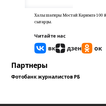
Халыҡ шағиры Мостай Кәримгә 100 й
сығарҙы.
Читайте нас
Партнеры
Фотобанк журналистов РБ