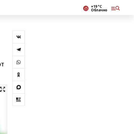
+19 °С
Облачно
рт