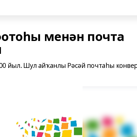
отоһы менән почта
ы
00 йыл. Шул айҡанлы Рәсәй почтаһы конве