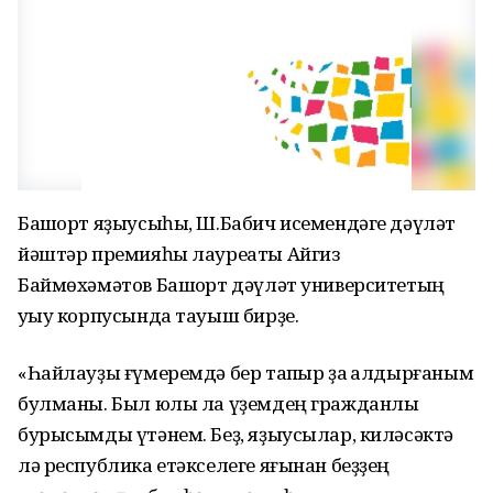
Башҡорт яҙыусыһы, Ш.Бабич исемендәге дәүләт
йәштәр премияһы лауреаты Айгиз
Баймөхәмәтов Башҡорт дәүләт университетың
уҡыу корпусында тауыш бирҙе.
«Һайлауҙы ғүмеремдә бер тапҡыр ҙа ҡалдырғаным
булманы. Был юлы ла үҙемдең гражданлыҡ
бурысымды үтәнем. Беҙ, яҙыусылар, киләсәктә
лә республика етәкселеге яғынан беҙҙең