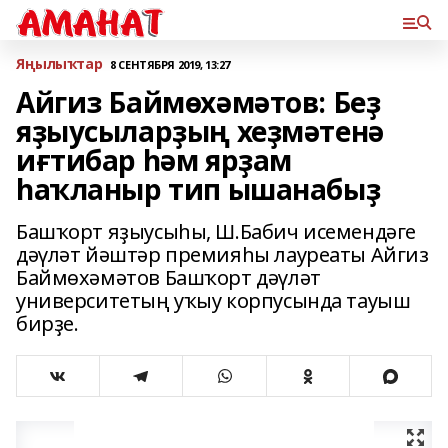
Яңылыҡтар
8 СЕНТЯБРЯ 2019, 13:27
Айгиз Баймөхәмәтов: Беҙ
яҙыусыларҙың хеҙмәтенә
иғтибар һәм ярҙам
һаҡланыр тип ышанабыҙ
Башҡорт яҙыусыһы, Ш.Бабич исемендәге
дәүләт йәштәр премияһы лауреаты Айгиз
Баймөхәмәтов Башҡорт дәүләт
университетың уҡыу корпусында тауыш
бирҙе.