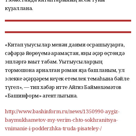
күҙаллана.
«Китап уҡыусылар менән даими осрашыуҙарға,
сәфәрҙә йөрөүемә ҡарамаҫтан, яңы әҫәр өҫтөндә
эшләргә ваҡыт табам. Уҡытыусыларҙың
тормошона арналған роман яҙа башланым, ул
элекке әҫәрҙәрем кеүек етемлек темаһына бәйле
түгел», — тип хәбәр итте Айгиз Баймөхәмәтов
«Башинформ» агентлығына.
http://www.bashinform.ru/news/1350990-aygiz-
baymukhametov-my-verim-chto-sokhranitsya-
vnimanie-i-podderzhka-truda-pisateley-/