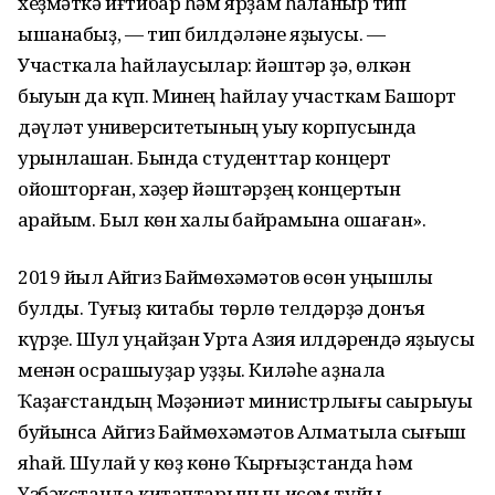
хеҙмәткә иғтибар һәм ярҙам һаҡланыр тип
ышанабыҙ, — тип билдәләне яҙыусы. —
Участкала һайлаусылар: йәштәр ҙә, өлкән
быуын да күп. Минең һайлау участкам Башҡорт
дәүләт университетының уҡыу корпусында
урынлашҡан. Бында студенттар концерт
ойошторған, хәҙер йәштәрҙең концертын
ҡарайым. Был көн халыҡ байрамына оҡшаған».
2019 йыл Айгиз Баймөхәмәтов өсөн уңышлы
булды. Туғыҙ китабы төрлө телдәрҙә донъя
күрҙе. Шул уңайҙан Урта Азия илдәрендә яҙыусы
менән осрашыуҙар уҙҙы. Киләһе аҙнала
Ҡаҙағстандың Мәҙәниәт министрлығы саҡырыуы
буйынса Айгиз Баймөхәмәтов Алматыла сығыш
яһай. Шулай уҡ көҙ көнө Ҡырғыҙстанда һәм
Үзбәкстанда китаптарының исем туйы