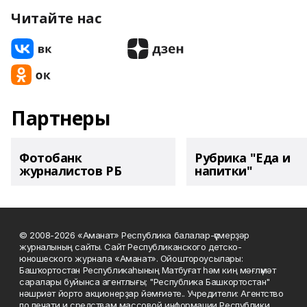
Читайте нас
Партнеры
Фотобанк
Рубрика "Еда и
журналистов РБ
напитки"
© 2008-2026 «Аманат» Республика балалар-үҫмерҙәр
журналының сайты. Сайт Республиканского детско-
юношеского журнала «Аманат». Ойоштороусылары:
Башҡортостан Республикаһының Матбуғат һәм киң мәғлүмәт
саралары буйынса агентлығы; "Республика Башкортостан"
нәшриәт йорто акционерҙар йәмғиәте.. Учредители: Агентство
по печати и средствам массовой информации Республики