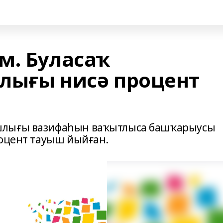
м. Буласаҡ
лығы нисә процент
шлығы вазифаһын ваҡытлыса башҡарыусы
роцент тауыш йыйған.