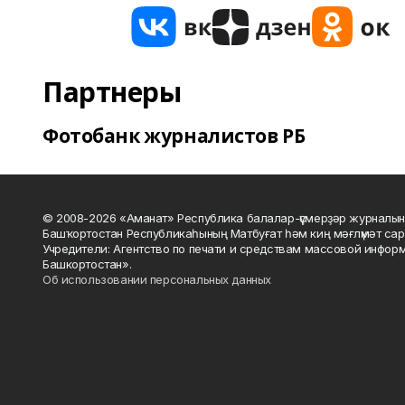
Партнеры
Фотобанк журналистов РБ
© 2008-2026 «Аманат» Республика балалар-үҫмерҙәр журналын
Башҡортостан Республикаһының Матбуғат һәм киң мәғлүмәт сар
Учредители: Агентство по печати и средствам массовой инфор
Башкортостан».
Об использовании персональных данных