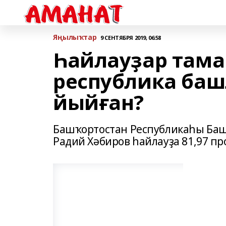
Яңылыҡтар
9 СЕНТЯБРЯ 2019, 06:58
Һайлауҙар тама
республика баш
йыйған?
Башҡортостан Республикаһы Ба
Радий Хәбиров һайлауҙа 81,97 п