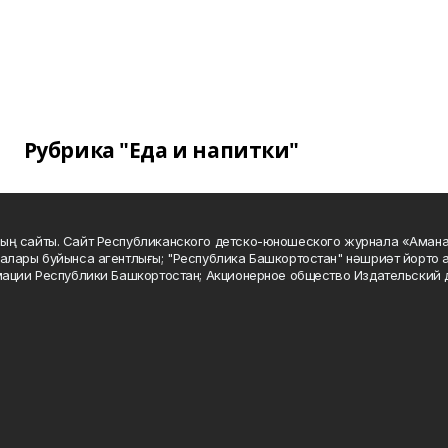
Рубрика "Еда и напитки"
ың сайты. Сайт Республиканского детско-юношеского журнала «Аман
алары буйынса агентлығы; "Республика Башкортостан" нәшриәт йорто а
мации Республики Башкортостан; Акционерное общество Издательский