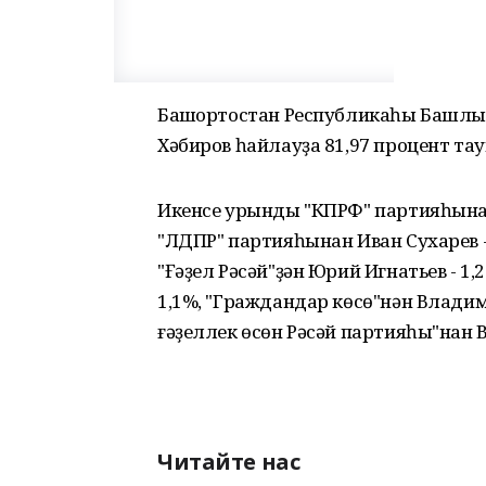
Башҡортостан Республикаһы Башлы
Хәбиров һайлауҙа 81,97 процент та
Икенсе урынды "КПРФ" партияһынан
"ЛДПР" партияһынан Иван Сухарев - 
"Ғәҙел Рәсәй"ҙән Юрий Игнатьев - 1,
1,1%, "Граждандар көсө"нән Владим
ғәҙеллек өсөн Рәсәй партияһы"нан В
Читайте нас