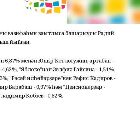
ғы вазифаһын ваҡытлыса башҡарыусы Радий
уыш йыйған.
 6,87% менән Юнир Ҡотлоғужин, артабан -
4,62%, "Яблоко"нан Зөлфиә Ғайсина - 1,51%,
23%, "Рәсәй илһөйәрҙәре"нән Рәфис Ҡадиров -
ир Барабаш - 0,97% һәм "Пенсионерҙар -
ладимир Кобзев - 0,82%.