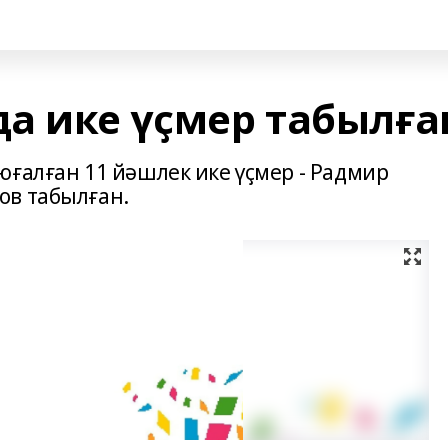
а ике үҫмер табылға
юғалған 11 йәшлек ике үҫмер - Радмир
ов табылған.