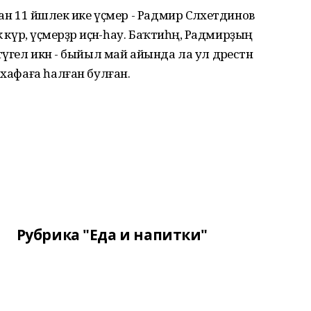
ан 11 йәшлек ике үҫмер - Радмир Сәләхетдинов
 күрә, үҫмерҙәр иҫән-һау. Баҡтиһәң, Радмирҙың
үгел икән - быйыл май айында ла ул дәрестән
 хафаға һалған булған.
Рубрика "Еда и напитки"