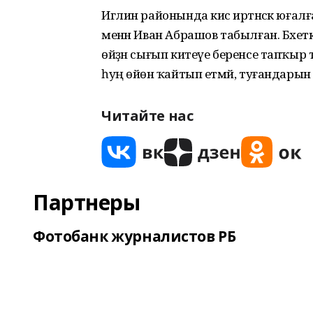
Иглин районында кисә иртәнсәк юғалғ
менән Иван Абрашов табылған. Бәхеткә
өйҙән сығып китеүе беренсе тапҡыр т
һуң өйөнә ҡайтып етмәй, туғандарын
Читайте нас
Партнеры
Фотобанк журналистов РБ