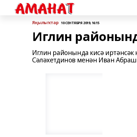
Яңылыҡтар
10 СЕНТЯБРЯ 2019, 16:15
Иглин районынд
Иглин районында кисә иртәнсәк 
Сәләхетдинов менән Иван Абраш