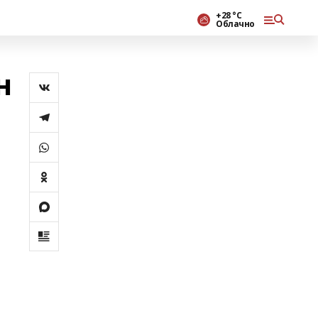
+28 °С
Облачно
н