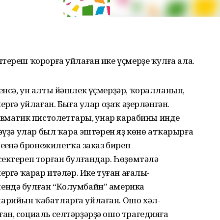
тереш ҡорорға уйлаған ике үҫмерҙе ҡулға ала.
нсә, ун алты йәшлек үҫмерҙәр, ҡоралланып,
ергә уйлаған. Быға улар оҙаҡ әҙерләнгән.
авматик пистолеттары, һунар карабины инде
тәүҙә улар был ҡара эштәрен яҙ көнө атҡарырға
еһенә бронежилетҡа заказ биреп
сектереп торған булғандар. Һөҙөмтәлә
ергә ҡарар итәләр. Ике туған ағалы-
ендә булған “Колумбайн” америка
арийын ҡабатларға уйлаған. Ошо хәл-
ан, социаль селтәрҙәрҙә ошо трагедияға