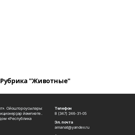
Рубрика "Животные"
ат». Ойоштороусылары:
Телефон
кционерҙар йәмғиәте..
8 (347) 246-31-05
 дом «Республика
Эл. почта
amanat@yandex.ru