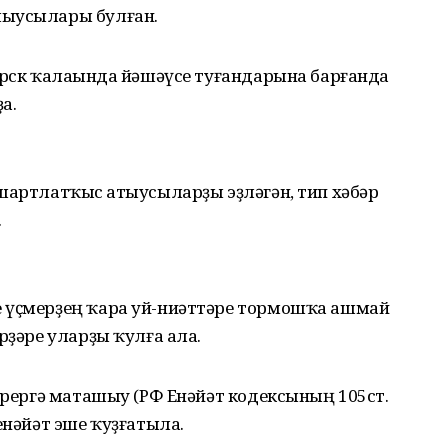
лыусылары булған.
орск ҡалаһында йәшәүсе туғандарына барғанда
а.
шартлатҡыс һатыусыларҙы эҙләгән, тип хәбәр
.
е үҫмерҙең ҡара уй-ниәттәре тормошҡа ашмай
рҙәре уларҙы ҡулға ала.
терергә маташыу (РФ Енәйәт кодексының 105ст.
енәйәт эше ҡуҙғатыла.