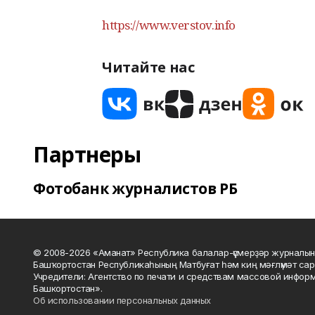
https://www.verstov.info
Читайте нас
Партнеры
Фотобанк журналистов РБ
© 2008-2026 «Аманат» Республика балалар-үҫмерҙәр журналын
Башҡортостан Республикаһының Матбуғат һәм киң мәғлүмәт сар
Учредители: Агентство по печати и средствам массовой инфор
Башкортостан».
Об использовании персональных данных