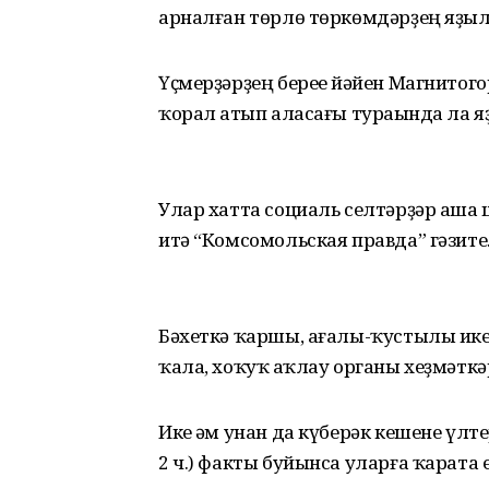
арналған төрлө төркөмдәрҙең яҙы
Үҫмерҙәрҙең береһе йәйен Магнитог
ҡорал һатып аласағы тураһында ла яҙ
Улар хатта социаль селтәрҙәр аша 
итә “Комсомольская правда” гәзите
Бәхеткә ҡаршы, ағалы-ҡустылы ик
ҡала, хоҡуҡ һаҡлау органы хеҙмәткә
Ике һәм унан да күберәк кешене үл
2 ч.) факты буйынса уларға ҡарата 