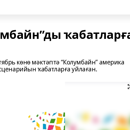
умбайн”ды ҡабатларғ
тябрь көнө мәктәптә “Колумбайн” америка
ценарийын ҡабатларға уйлаған.