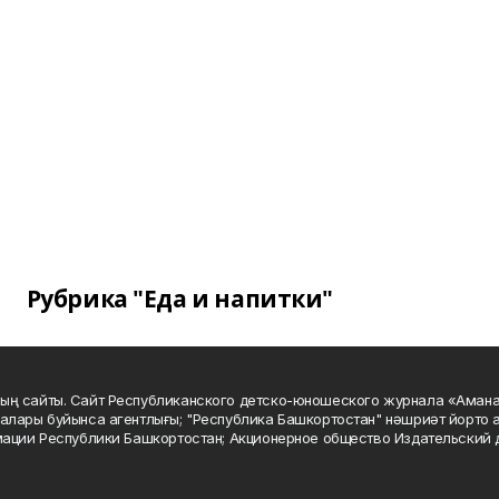
Рубрика "Еда и напитки"
ың сайты. Сайт Республиканского детско-юношеского журнала «Аман
алары буйынса агентлығы; "Республика Башкортостан" нәшриәт йорто а
мации Республики Башкортостан; Акционерное общество Издательский