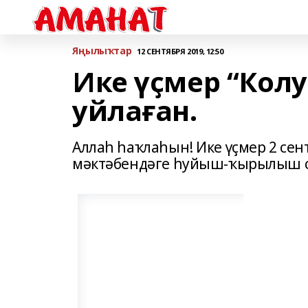
Яңылыҡтар
12 СЕНТЯБРЯ 2019, 12:50
Ике үҫмер “Кол
уйлаған.
Аллаһ һаҡлаһын! Ике үҫмер 2 сен
мәктәбендәге һуйыш-ҡырылыш с