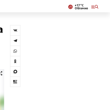
+17 °С
Облачно
а