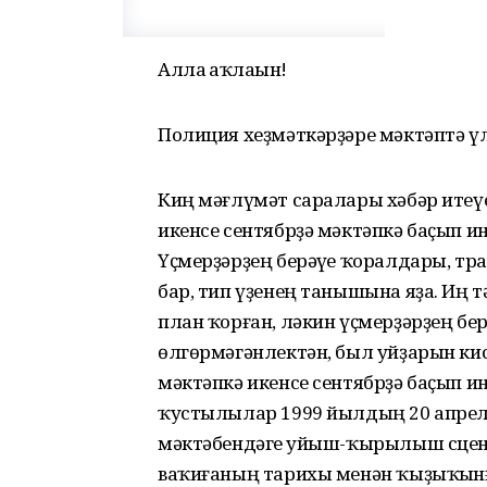
Аллаһ һаҡлаһын!
Полиция хеҙмәткәрҙәре мәктәптә үл
Киң мәғлүмәт саралары хәбәр итеүе
икенсе сентябрҙә мәктәпкә баҫып ин
Үҫмерҙәрҙең берәүһе ҡоралдары, тр
бар, тип үҙенең танышына яҙа. Иң 
план ҡорған, ләкин үҫмерҙәрҙең бер
өлгөрмәгәнлектән, был уйҙарын ки
мәктәпкә икенсе сентябрҙә баҫып ин
ҡустылылар 1999 йылдың 20 апрел
мәктәбендәге һуйыш-ҡырылыш сцен
ваҡиғаның тарихы менән ҡыҙыҡһынғ