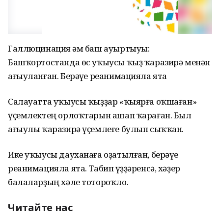
Галлюцинация һәм баш ауыртыуы:
Башҡортостанда өс уҡыусы ҡыҙ ҡаразирә менән
ағыуланған. Берәүһе реанимацияла ята
Салауатта уҡыусы ҡыҙҙар «ҡыярға оҡшаған»
үҫемлектең орлоҡтарын ашап ҡараған. Был
ағыулы ҡаразирә үҫемлеге булып сыҡҡан.
Ике уҡыусы дауханаға оҙатылған, берәүһе
реанимацияла ята. Табип һүҙҙәренсә, хәҙер
балаларҙың хәле тотороҡло.
Читайте нас