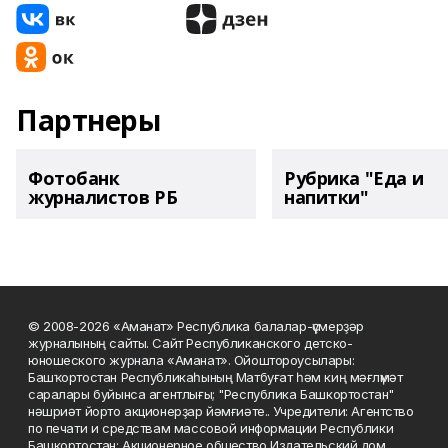
Партнеры
Фотобанк
Рубрика "Еда и
журналистов РБ
напитки"
© 2008-2026 «Аманат» Республика балалар-үҫмерҙәр
журналының сайты. Сайт Республиканского детско-
юношеского журнала «Аманат». Ойоштороусылары:
Башҡортостан Республикаһының Матбуғат һәм киң мәғлүмәт
саралары буйынса агентлығы; "Республика Башкортостан"
нәшриәт йорто акционерҙар йәмғиәте.. Учредители: Агентство
по печати и средствам массовой информации Республики
Башкортостан; Акционерное общество Издательский дом