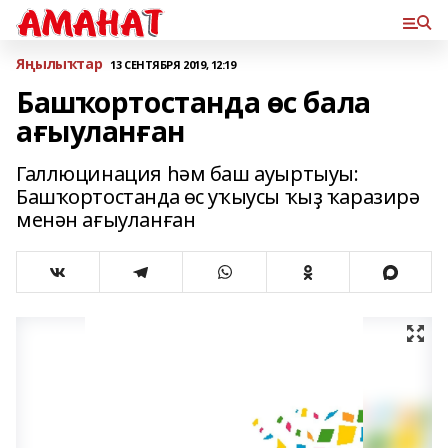
Яңылыҡтар
13 СЕНТЯБРЯ 2019, 12:19
Башҡортостанда өс бала
ағыуланған
Галлюцинация һәм баш ауыртыуы:
Башҡортостанда өс уҡыусы ҡыҙ ҡаразирә
менән ағыуланған