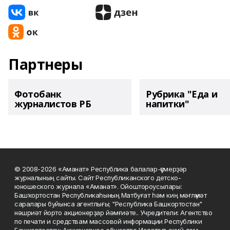
Партнеры
Фотобанк
Рубрика "Еда и
журналистов РБ
напитки"
© 2008-2026 «Аманат» Республика балалар-үҫмерҙәр
журналының сайты. Сайт Республиканского детско-
юношеского журнала «Аманат». Ойоштороусылары:
Башҡортостан Республикаһының Матбуғат һәм киң мәғлүмәт
саралары буйынса агентлығы; "Республика Башкортостан"
нәшриәт йорто акционерҙар йәмғиәте.. Учредители: Агентство
по печати и средствам массовой информации Республики