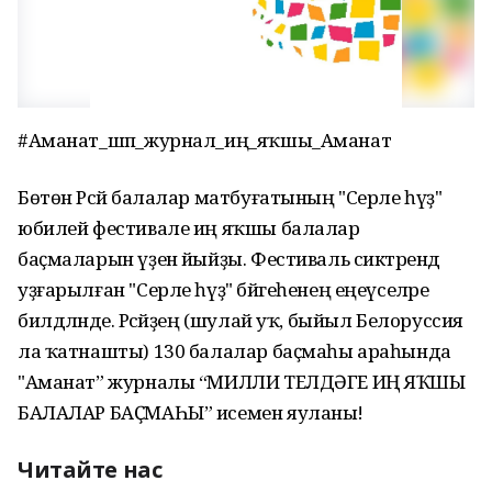
#Аманат_шәп_журнал_иң_яҡшы_Аманат
Бөтөн Рәсәй балалар матбуғатының "Серле һүҙ"
юбилей фестивале иң яҡшы балалар
баҫмаларын үҙенә йыйҙы. Фестиваль сиктәрендә
уҙғарылған "Серле һүҙ" бәйгеһенең еңеүселәре
билдәләнде. Рәсәйҙең (шулай уҡ, быйыл Белорусcия
ла ҡатнашты) 130 балалар баҫмаһы араһында
"Аманат” журналы “МИЛЛИ ТЕЛДӘГЕ ИҢ ЯҠШЫ
БАЛАЛАР БАҪМАҺЫ” исемен яуланы!
Читайте нас