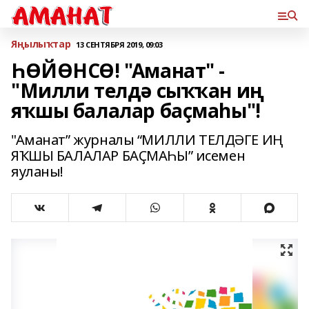
Яңылыҡтар
13 СЕНТЯБРЯ 2019, 09:03
ҺӨЙӨНСӨ! "Аманат" -
"Милли телдә сыҡҡан иң
яҡшы балалар баҫмаһы"!
"Аманат” журналы “МИЛЛИ ТЕЛДӘГЕ ИҢ
ЯҠШЫ БАЛАЛАР БАҪМАҺЫ” исемен
яуланы!