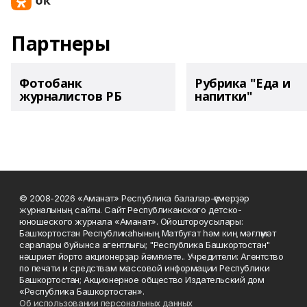
Партнеры
Фотобанк
Рубрика "Еда и
журналистов РБ
напитки"
© 2008-2026 «Аманат» Республика балалар-үҫмерҙәр
журналының сайты. Сайт Республиканского детско-
юношеского журнала «Аманат». Ойоштороусылары:
Башҡортостан Республикаһының Матбуғат һәм киң мәғлүмәт
саралары буйынса агентлығы; "Республика Башкортостан"
нәшриәт йорто акционерҙар йәмғиәте.. Учредители: Агентство
по печати и средствам массовой информации Республики
Башкортостан; Акционерное общество Издательский дом
«Республика Башкортостан».
Об использовании персональных данных