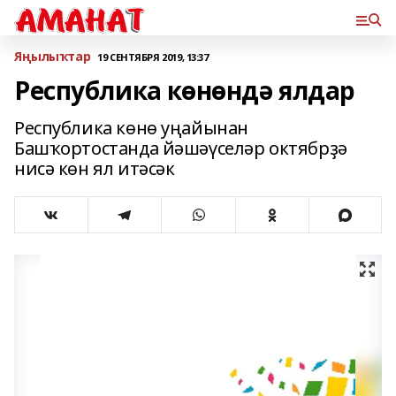
Яңылыҡтар
19 СЕНТЯБРЯ 2019, 13:37
Республика көнөндә ялдар
Республика көнө уңайынан
Башҡортостанда йәшәүселәр октябрҙә
нисә көн ял итәсәк