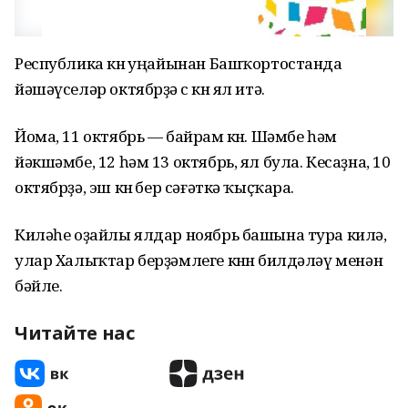
Республика көнө уңайынан Башҡортостанда
йәшәүселәр октябрҙә өс көн ял итә.
Йома, 11 октябрь — байрам көнө. Шәмбе һәм
йәкшәмбе, 12 һәм 13 октябрь, ял була. Кесаҙна, 10
октябрҙә, эш көнө бер сәғәткә ҡыҫҡара.
Киләһе оҙайлы ялдар ноябрь башына тура килә,
улар Халыҡтар берҙәмлеге көнөн билдәләү менән
бәйле.
Читайте нас