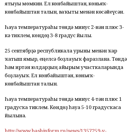
ятыуы мөмкин. Ел көнбайыштан, көньяҡ-
көнбайыштан талғын, ваҡыты менән көсәйеүсән.
Һауа температураһы төндә минус 2-нән плюс 3-
кә тиклем, көндөҙ 3-8 градус йылы.
25 сентябрҙә республикала урыны менән ҡар
ҡатыш ямғыр, еңелсә боҙлауыҡ фаразлана. Төндә
һәм иртән юлдарҙың айырым участкаларында
боҙлауыҡ. Ел көнбайыштан, көньяҡ-
көнбайыштан талғын.
Һауа температураһы төндә минус 4-тән плюс 1
градусҡа тиклем. Көндөҙ һауа 5-10 градусҡаса
йылына.
http://www.bashinform.ru/news/1357259-v-