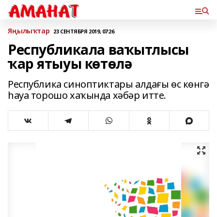
Яңылыҡтар
23 СЕНТЯБРЯ 2019, 07:26
Республикала ваҡытлысы
ҡар ятыуы көтөлә
Республика синоптиктары алдағы өс көнгә
һауа торошо хаҡында хәбәр итте.