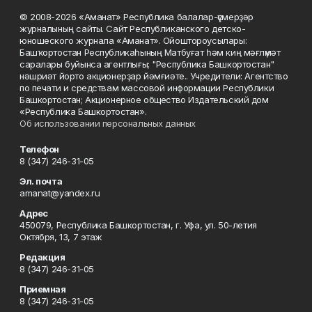
© 2008-2026 «Аманат» Республика балалар-үҫмерҙәр
журналының сайты. Сайт Республиканского детско-
юношеского журнала «Аманат». Ойоштороусылары:
Башҡортостан Республикаһының Матбуғат һәм киң мәғлүмәт
саралары буйынса агентлығы; "Республика Башкортостан"
нәшриәт йорто акционерҙар йәмғиәте.. Учредители: Агентство
по печати и средствам массовой информации Республики
Башкортостан; Акционерное общество Издательский дом
«Республика Башкортостан».
Об использовании персональных данных
Телефон
8 (347) 246-31-05
Эл. почта
amanat@yandex.ru
Адрес
450079, Республика Башкортостан, г. Уфа, ул. 50-летия
Октября, 13, 7 этаж
Редакция
8 (347) 246-31-05
Приемная
8 (347) 246-31-05