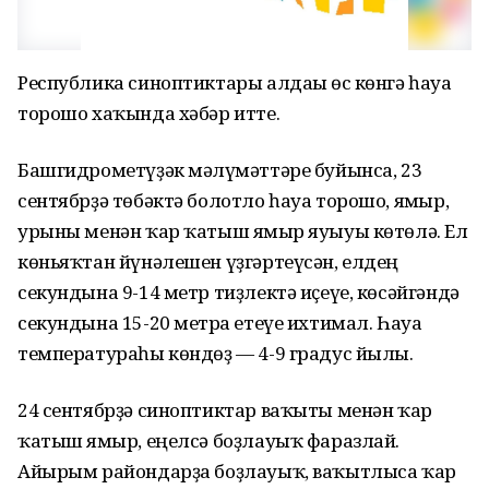
Республика синоптиктары алдағы өс көнгә һауа
торошо хаҡында хәбәр итте.
Башгидрометүҙәк мәғлүмәттәре буйынса, 23
сентябрҙә төбәктә болотло һауа торошо, ямғыр,
урыны менән ҡар ҡатыш ямғыр яуыуы көтөлә. Ел
көньяҡтан йүнәлешен үҙгәртеүсән, елдең
секундына 9-14 метр тиҙлектә иҫеүе, көсәйгәндә
секундына 15-20 метрға етеүе ихтимал. Һауа
температураһы көндөҙ — 4-9 градус йылы.
24 сентябрҙә синоптиктар ваҡыты менән ҡар
ҡатыш ямғыр, еңелсә боҙлауыҡ фаразлай.
Айырым райондарҙа боҙлауыҡ, ваҡытлыса ҡар